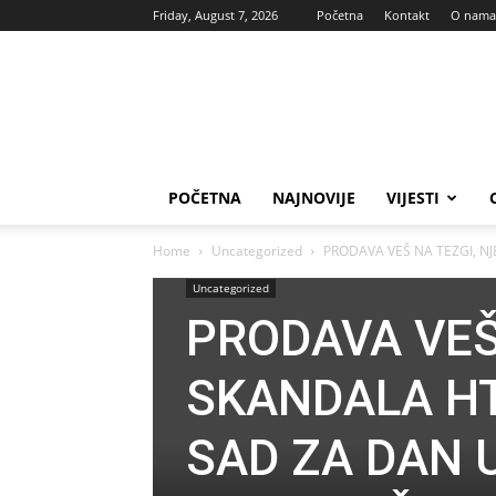
Friday, August 7, 2026
Početna
Kontakt
O nama
Vas
glas
POČETNA
NAJNOVIJE
VIJESTI
Home
Uncategorized
PRODAVA VEŠ NA TEZGI, NJ
Uncategorized
PRODAVA VEŠ
SKANDALA HT
SAD ZA DAN U