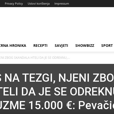
Privacy Policy
Uslovi korištenja
Impressum
CRNA HRONIKA
RECEPTI
SAVJETI
SHOWBIZZ
SPORT
ENI ZBOG SKANDALA HTELI DA JE SE ODREKNU,...
 NA TEZGI, NJENI ZB
ELI DA JE SE ODREKN
ZME 15.000 €: Pevači