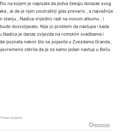
filu na kojem je napisala da jedva čekaju dolazak svog
ka , ai da je njen unutrašnji glas prevario , a najvažnije
om stanju , Nadica vrijedno radi na novom albumu , i
 bude dozvoljavalo. Nije jo problem da nastupa i kada
du.Nadica je danas zvijezda na romskim svadbama i
ude poznata nakon što se pojavila u Zvezdama Granda ,
svojevremeno otkrila da je za samo jedan nastup u Beču
Preporučujemo