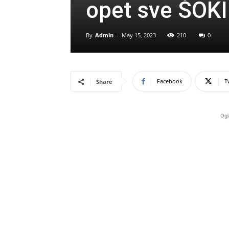
opet sve ŠOK
By
Admin
-
May 15, 2023
210
0
Facebook
T
Share
Ogl