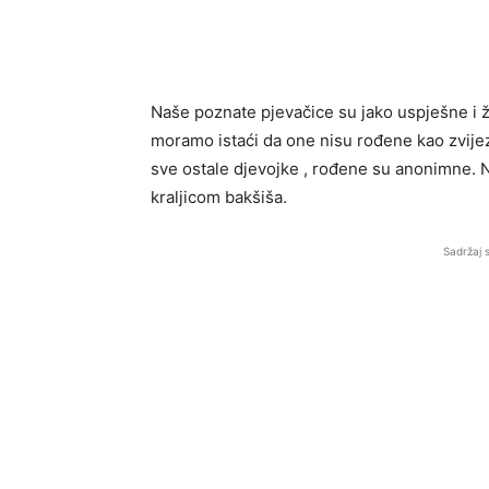
Naše poznate pjevačice su jako uspješne i ž
moramo istaći da one nisu rođene kao zvijezd
sve ostale djevojke , rođene su anonimne. N
kraljicom bakšiša.
Sadržaj 