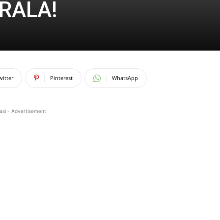
IRALA!
witter
Pinterest
WhatsApp
asi - Advertisement