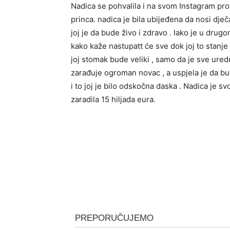
Nadica se pohvalila i na svom Instagram pro
princa. nadica je bila ubijeđena da nosi dječa
joj je da bude živo i zdravo . Iako je u drug
kako kaže nastupatt će sve dok joj to stanje
joj stomak bude veliki , samo da je sve ure
zarađuje ogroman novac , a uspjela je da b
i to joj je bilo odskočna daska . Nadica je 
zaradila 15 hiljada eura.