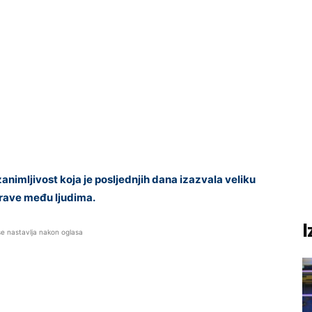
imljivost koja je posljednjih dana izazvala veliku
prave među ljudima.
I
se nastavlja nakon oglasa