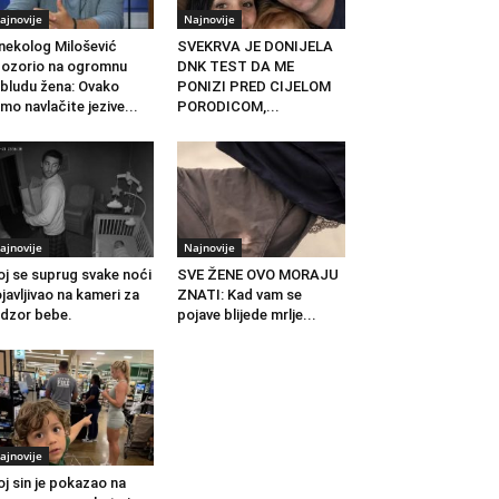
ajnovije
Najnovije
nekolog Milošević
SVEKRVA JE DONIJELA
ozorio na ogromnu
DNK TEST DA ME
bludu žena: Ovako
PONIZI PRED CIJELOM
mo navlačite jezive...
PORODICOM,...
ajnovije
Najnovije
j se suprug svake noći
SVE ŽENE OVO MORAJU
javljivao na kameri za
ZNATI: Kad vam se
dzor bebe.
pojave blijede mrlje...
ajnovije
j sin je pokazao na