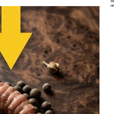
že
re