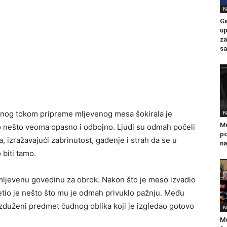
N
Gi
up
za
sa
nog tokom pripreme mljevenog mesa šokirala je
N
Mo
ao nešto veoma opasno i odbojno. Ljudi su odmah počeli
po
, izražavajući zabrinutost, gađenje i strah da se u
na
 biti tamo.
mljevenu govedinu za obrok. Nakon što je meso izvadio
jetio je nešto što mu je odmah privuklo pažnju. Među
izduženi predmet čudnog oblika koji je izgledao gotovo
N
Mo