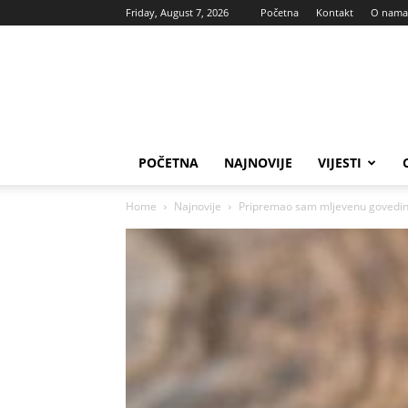
Friday, August 7, 2026
Početna
Kontakt
O nama
Vas
glas
POČETNA
NAJNOVIJE
VIJESTI
Home
Najnovije
Pripremao sam mljevenu govedinu,