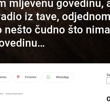
m mljevenu govedinu, 
vadio iz tave, odjedno
o nešto čudno što nima
 govedinu…
S
witter
Pinterest
WhatsApp
asi - Advertisement
O