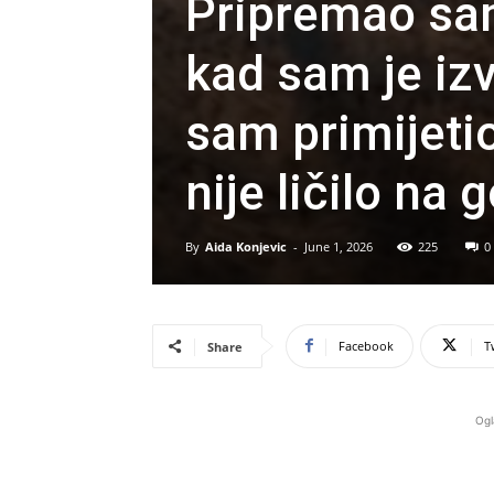
Pripremao sa
kad sam je iz
sam primijeti
nije ličilo na
By
Aida Konjevic
-
June 1, 2026
225
0
Facebook
T
Share
Ogl