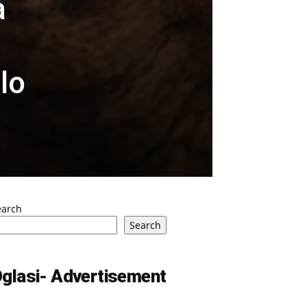
a
m
lo
earch
Search
glasi- Advertisement