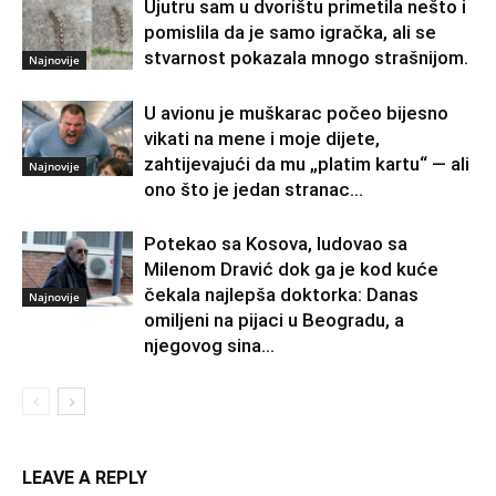
Ujutru sam u dvorištu primetila nešto i
pomislila da je samo igračka, ali se
stvarnost pokazala mnogo strašnijom.
Najnovije
U avionu je muškarac počeo bijesno
vikati na mene i moje dijete,
zahtijevajući da mu „platim kartu“ — ali
Najnovije
ono što je jedan stranac...
Potekao sa Kosova, ludovao sa
Milenom Dravić dok ga je kod kuće
čekala najlepša doktorka: Danas
Najnovije
omiljeni na pijaci u Beogradu, a
njegovog sina...
LEAVE A REPLY