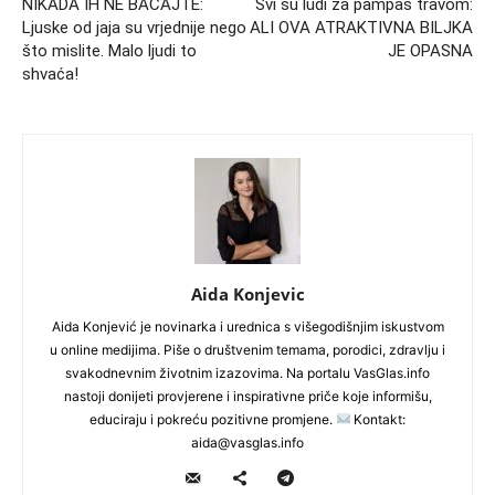
NIKADA IH NE BACAJTE:
Svi su ludi za pampas travom:
Ljuske od jaja su vrjednije nego
ALI OVA ATRAKTIVNA BILJKA
što mislite. Malo ljudi to
JE OPASNA
shvaća!
Aida Konjevic
Aida Konjević je novinarka i urednica s višegodišnjim iskustvom
u online medijima. Piše o društvenim temama, porodici, zdravlju i
svakodnevnim životnim izazovima. Na portalu VasGlas.info
nastoji donijeti provjerene i inspirativne priče koje informišu,
educiraju i pokreću pozitivne promjene.
Kontakt:
aida@vasglas.info