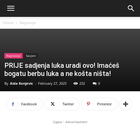
Home
Najnovije
Najnovije
Savjeti
PRIJE sadjenja luka uradi ovo! Imaćeš
bogatu berbu luka a ne košta ništa!
By
Aida Konjevic
-
February 27, 2025
232
0
Facebook
Twitter
Pinterest
Oglasi - Advertisement