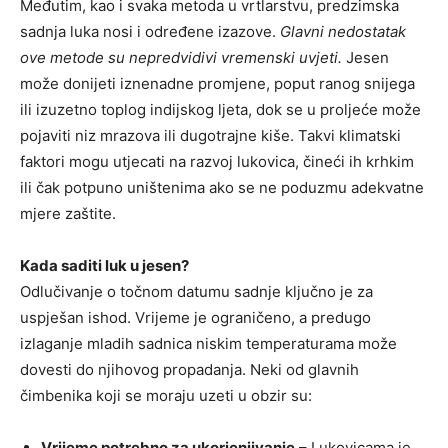
Međutim, kao i svaka metoda u vrtlarstvu, predzimska
sadnja luka nosi i određene izazove.
Glavni nedostatak
ove metode su nepredvidivi vremenski uvjeti.
Jesen
može donijeti iznenadne promjene, poput ranog snijega
ili izuzetno toplog indijskog ljeta, dok se u proljeće može
pojaviti niz mrazova ili dugotrajne kiše. Takvi klimatski
faktori mogu utjecati na razvoj lukovica, čineći ih krhkim
ili čak potpuno uništenima ako se ne poduzmu adekvatne
mjere zaštite.
Kada saditi luk u jesen?
Odlučivanje o točnom datumu sadnje ključno je za
uspješan ishod. Vrijeme je ograničeno, a predugo
izlaganje mladih sadnica niskim temperaturama može
dovesti do njihovog propadanja. Neki od glavnih
čimbenika koji se moraju uzeti u obzir su:
Vrijeme potrebno za ukorjenjivanje
– Lukovicama je