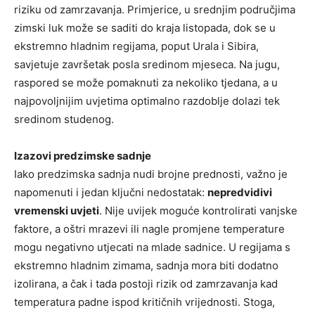
riziku od zamrzavanja. Primjerice, u srednjim područjima
zimski luk može se saditi do kraja listopada, dok se u
ekstremno hladnim regijama, poput Urala i Sibira,
savjetuje završetak posla sredinom mjeseca. Na jugu,
raspored se može pomaknuti za nekoliko tjedana, a u
najpovoljnijim uvjetima optimalno razdoblje dolazi tek
sredinom studenog.
Izazovi predzimske sadnje
Iako predzimska sadnja nudi brojne prednosti, važno je
napomenuti i jedan ključni nedostatak:
nepredvidivi
vremenski uvjeti
. Nije uvijek moguće kontrolirati vanjske
faktore, a oštri mrazevi ili nagle promjene temperature
mogu negativno utjecati na mlade sadnice. U regijama s
ekstremno hladnim zimama, sadnja mora biti dodatno
izolirana, a čak i tada postoji rizik od zamrzavanja kad
temperatura padne ispod kritičnih vrijednosti. Stoga,