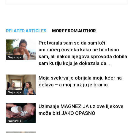
RELATED ARTICLES
MORE FROM AUTHOR
Pretvarala sam se da sam kći
umirućeg čovjeka kako ne bi otišao
sam, ali nakon njegova sprovoda dobila
Najnovije
sam kutiju koja je dokazala da...
Moja svekrva je obrijala moju kćer na
ćelavo – a moj muž ju je branio
Najnovije
Uzimanje MAGNEZIJA uz ove lijekove
može biti JAKO OPASNO
Najnovije