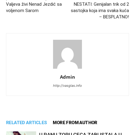
Valjeva živi Nenad Jezdić sa
NESTATI: Genijalan trik od 2
voljenom Sarom
sastojka koja ima svaka kuća
– BESPLATNO!
Admin
http://vasglas.info
RELATED ARTICLES
MORE FROM AUTHOR
U RANU ZORU CECA ZABLISTALA U