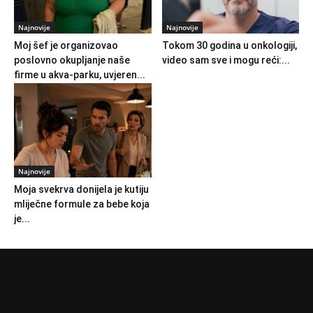
Najnovije
Najnovije
Moj šef je organizovao
Tokom 30 godina u onkologiji,
poslovno okupljanje naše
video sam sve i mogu reći:...
firme u akva-parku, uvjeren...
Najnovije
Moja svekrva donijela je kutiju
mliječne formule za bebe koja
je...