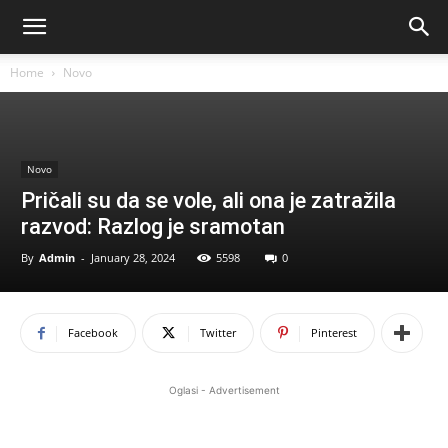
Home
Novo
Novo
Pričali su da se vole, ali ona je zatražila
razvod: Razlog je sramotan
By
Admin
-
January 28, 2024
5598
0
Facebook
Twitter
Pinterest
Oglasi - Advertisement