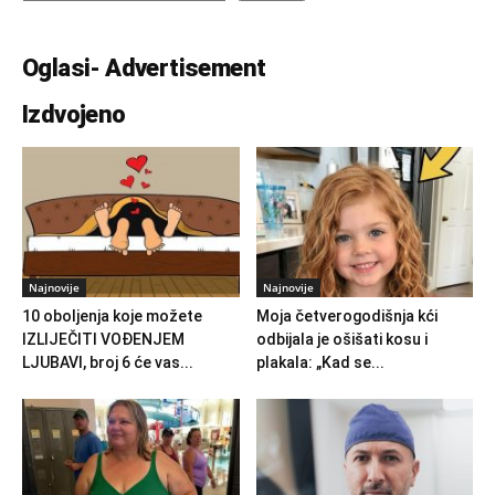
Oglasi- Advertisement
Izdvojeno
Najnovije
Najnovije
10 oboljenja koje možete
Moja četverogodišnja kći
IZLIJEČITI VOĐENJEM
odbijala je ošišati kosu i
LJUBAVI, broj 6 će vas...
plakala: „Kad se...