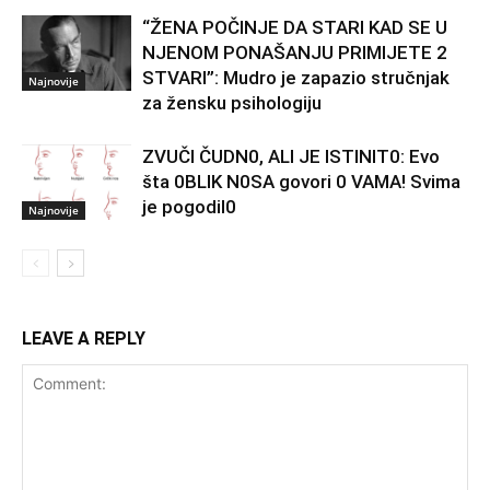
“ŽENA POČINJE DA STARI KAD SE U
NJENOM PONAŠANJU PRIMIJETE 2
STVARI”: Mudro je zapazio stručnjak
Najnovije
za žensku psihologiju
ZVUČI ČUDN0, ALI JE ISTINIT0: Evo
šta 0BLIK N0SA govori 0 VAMA! Svima
je pogodil0
Najnovije
LEAVE A REPLY