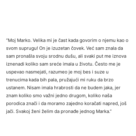
“Moj Marko. Velika mi je čast kada govorim o njemu kao o
svom suprugu! On je izuzetan čovek. Već sam znala da
sam pronašla svoju srodnu dušu, ali svaki put me iznova
iznenadi koliko sam sreće imala u životu. Često me je
uspevao nasmejati, razumeo je moj bes i suze u
trenucima kada bih pala, pružajući mi ruku da brzo
ustanem. Nisam imala hrabrosti da ne budem jaka, jer
znam koliko smo važni jedno drugom, koliko naša
porodica znači i da moramo zajedno koračati napred, još
jači. Svakoj ženi želim da pronađe jednog Marka.”