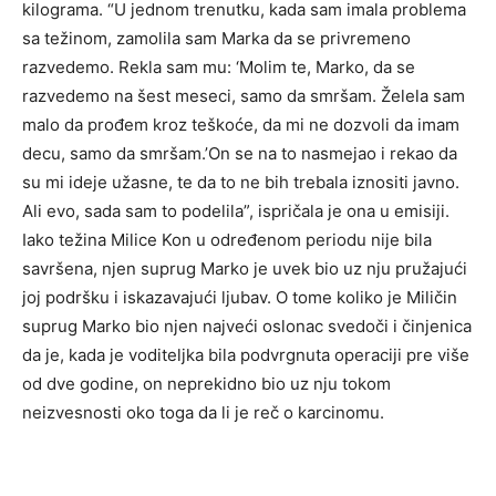
kilograma. “U jednom trenutku, kada sam imala problema
sa težinom, zamolila sam Marka da se privremeno
razvedemo. Rekla sam mu: ‘Molim te, Marko, da se
razvedemo na šest meseci, samo da smršam. Želela sam
malo da prođem kroz teškoće, da mi ne dozvoli da imam
decu, samo da smršam.’On se na to nasmejao i rekao da
su mi ideje užasne, te da to ne bih trebala iznositi javno.
Ali evo, sada sam to podelila”, ispričala je ona u emisiji.
Iako težina Milice Kon u određenom periodu nije bila
savršena, njen suprug Marko je uvek bio uz nju pružajući
joj podršku i iskazavajući ljubav. O tome koliko je Miličin
suprug Marko bio njen najveći oslonac svedoči i činjenica
da je, kada je voditeljka bila podvrgnuta operaciji pre više
od dve godine, on neprekidno bio uz nju tokom
neizvesnosti oko toga da li je reč o karcinomu.