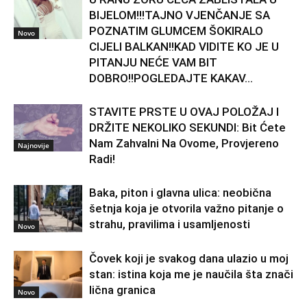
BIJELOM!!!TAJNO VJENČANJE SA
POZNATIM GLUMCEM ŠOKIRALO
Novo
CIJELI BALKAN!!KAD VIDITE KO JE U
PITANJU NEĆE VAM BIT
DOBRO!!POGLEDAJTE KAKAV...
STAVITE PRSTE U OVAJ POLOŽAJ I
DRŽITE NEKOLIKO SEKUNDI: Bit Ćete
Nam Zahvalni Na Ovome, Provjereno
Najnovije
Radi!
Baka, piton i glavna ulica: neobična
šetnja koja je otvorila važno pitanje o
strahu, pravilima i usamljenosti
Novo
Čovek koji je svakog dana ulazio u moj
stan: istina koja me je naučila šta znači
lična granica
Novo