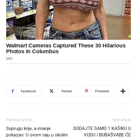
Facebook
Twitter
Pinterest
Previous article
Next article
Suprugu krije, a imanje
DODAJTE SAMO 1 KAŠIKU U
pokazao: U ovom raju u okolini
VODU I BUBAŠVABE ĆE