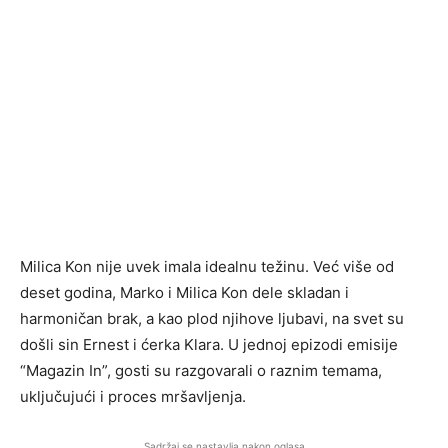
Milica Kon nije uvek imala idealnu težinu. Već više od
deset godina, Marko i Milica Kon dele skladan i
harmoničan brak, a kao plod njihove ljubavi, na svet su
došli sin Ernest i ćerka Klara. U jednoj epizodi emisije
“Magazin In”, gosti su razgovarali o raznim temama,
uključujući i proces mršavljenja.
Sadržaj se nastavlja nakon oglasa