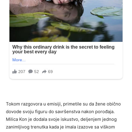
Tokom razgovora u emisiji, primetile su da žene obično
dovode svoju figuru do savršenstva nakon porođaja.
Milica Kon je dodala svoje iskustvo, deljenjem jednog
zanimljivog trenutka kada je imala izazove sa viškom