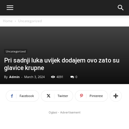
Home
Uncategorized
Uncategorized
Pri sadnji luka uvijek dodajem ovo zato su
glavice krupne
By
Admin
-
March 3, 2024
4091
0
Facebook
Twitter
Pinterest
Oglasi - Advertisement