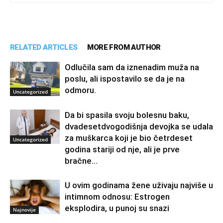
RELATED ARTICLES
MORE FROM AUTHOR
Odlučila sam da iznenadim muža na
poslu, ali ispostavilo se da je na
odmoru.
Uncategorized
Da bi spasila svoju bolesnu baku,
dvadesetdvogodišnja devojka se udala
za muškarca koji je bio četrdeset
Uncategorized
godina stariji od nje, ali je prve
bračne...
U ovim godinama žene uživaju najviše u
intimnom odnosu: Estrogen
eksplodira, u punoj su snazi
Najnovije