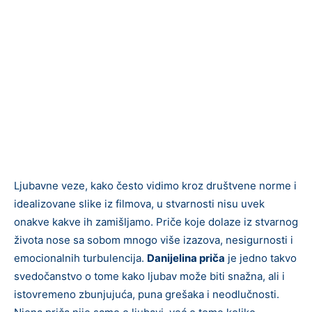
Ljubavne veze, kako često vidimo kroz društvene norme i
idealizovane slike iz filmova, u stvarnosti nisu uvek
onakve kakve ih zamišljamo. Priče koje dolaze iz stvarnog
života nosе sa sobom mnogo više izazova, nesigurnosti i
emocionalnih turbulencija.
Danijelina priča
je jedno takvo
svedočanstvo o tome kako ljubav može biti snažna, ali i
istovremeno zbunjujuća, puna grešaka i neodlučnosti.