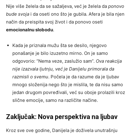
Nije više želela da se sažaljeva, već je želela da
ponovo
bude svoja
i da oseti ono što je gubila. Afera je bila njen
način da preispita svoj život i da ponovo oseti
emocionalnu slobodu
.
Kada je priznala mužu šta se desilo, njegovo
ponašanje je bilo izuzetno mirno. On je samo
odgovorio: “Nema veze, zaslužio sam”.
Ova reakcija
nije izazvala ljutnju, već je Danijelu primorala da
razmisli o svemu
. Počela je da razume da je ljubav
mnogo složenija nego što je mislila, te da nisu samo
jedan drugom povređivali, već su oboje prolazili kroz
slične emocije, samo na različite načine.
Zaključak: Nova perspektiva na ljubav
Kroz sve ove godine, Danijela je doživela unutrašnju