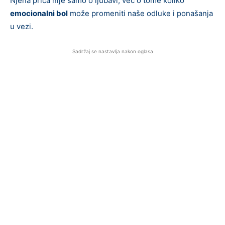
Njena priča nije samo o ljubavi, već o tome koliko
emocionalni bol
može promeniti naše odluke i ponašanja
u vezi.
Sadržaj se nastavlja nakon oglasa