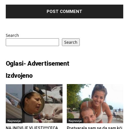
Search
Search
Oglasi- Advertisement
Izdvojeno
Najnovije
Najnovije
NAJNOVIJE VIJESTI!!!CECA
Pretvarala sam se da sam kći