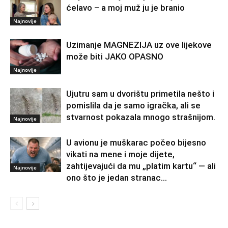
ćelavo – a moj muž ju je branio
Najnovije
Uzimanje MAGNEZIJA uz ove lijekove
može biti JAKO OPASNO
Najnovije
Ujutru sam u dvorištu primetila nešto i
pomislila da je samo igračka, ali se
stvarnost pokazala mnogo strašnijom.
Najnovije
U avionu je muškarac počeo bijesno
vikati na mene i moje dijete,
zahtijevajući da mu „platim kartu“ — ali
Najnovije
ono što je jedan stranac...