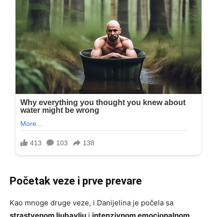
Početak veze i prve prevare
Kao mnoge druge veze, i Danijelina je počela sa
strastvenom ljubavlju
i
intenzivnom emocionalnom