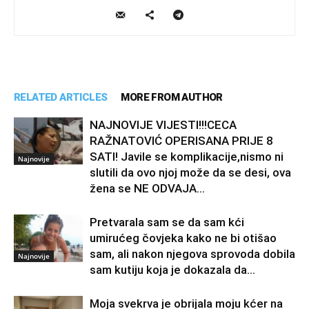
RELATED ARTICLES
MORE FROM AUTHOR
NAJNOVIJE VIJESTI!!!CECA
RAŽNATOVIĆ OPERISANA PRIJE 8
SATI! Javile se komplikacije,nismo ni
Najnovije
slutili da ovo njoj može da se desi, ova
žena se NE ODVAJA...
Pretvarala sam se da sam kći
umirućeg čovjeka kako ne bi otišao
sam, ali nakon njegova sprovoda dobila
Najnovije
sam kutiju koja je dokazala da...
Moja svekrva je obrijala moju kćer na