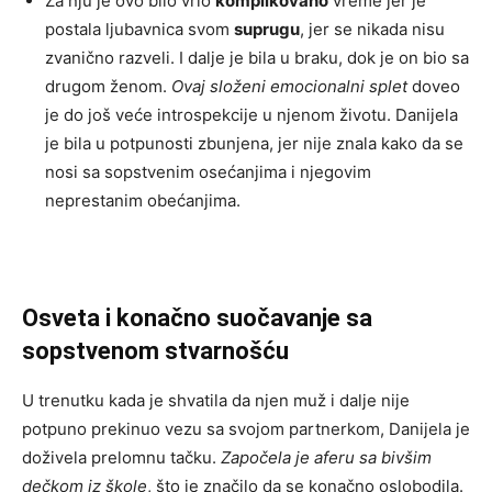
Za nju je ovo bilo vrlo
komplikovano
vreme jer je
postala ljubavnica svom
suprugu
, jer se nikada nisu
zvanično razveli. I dalje je bila u braku, dok je on bio sa
drugom ženom.
Ovaj složeni emocionalni splet
doveo
je do još veće introspekcije u njenom životu. Danijela
je bila u potpunosti zbunjena, jer nije znala kako da se
nosi sa sopstvenim osećanjima i njegovim
neprestanim obećanjima.
Osveta i konačno suočavanje sa
sopstvenom stvarnošću
U trenutku kada je shvatila da njen muž i dalje nije
potpuno prekinuo vezu sa svojom partnerkom, Danijela je
doživela prelomnu tačku.
Započela je aferu sa bivšim
dečkom iz škole
, što je značilo da se konačno oslobodila.