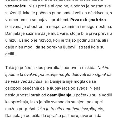
vezanošću
. Nisu prošle ni godine, a odnos je postao sve
složeniji. Iako je počeo s puno nade i velikih očekivanja, s
vremenom su se pojavili problemi.
Prva ozbiljna kriza
izazvana je obostranim nesporazumima i nesigurnostima.
Danijela je saznala da je muž vara, što je bila prva prevara
u nizu. Usledio je razvod, koji je trajao godinu dana, ali i
dalje nisu mogli da se odreknu ljubavi i strasti koje su
delili.
Tako je počeo ciklus povratka i ponovnih raskida.
Nekim
ljudima bi ovakvo ponašanje moglo delovati kao signal da
se veza već završila
, ali Danijela nije mogla da se
oslobodi osećanja da je ljubav jača od svega. Njena
nesigurnost i strah od
osamljivanja
u početku su je vodili
ka oproštaju, iako je bila svesna da su njeni postupci
možda pogrešni.
Iako je to bilo emotivno iscrpljujuće
,
Danijela je odlučila da oprašta partneru, uverena da