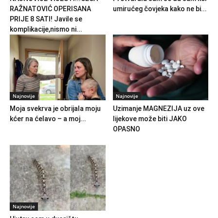
RAŽNATOVIĆ OPERISANA
umirućeg čovjeka kako ne bi...
PRIJE 8 SATI! Javile se
komplikacije,nismo ni...
Najnovije
Najnovije
Moja svekrva je obrijala moju
Uzimanje MAGNEZIJA uz ove
kćer na ćelavo – a moj...
lijekove može biti JAKO
OPASNO
Najnovije