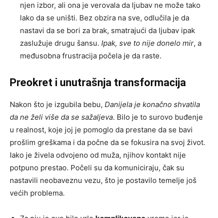
njen izbor, ali ona je verovala da ljubav ne može tako
lako da se uništi. Bez obzira na sve, odlučila je da
nastavi da se bori za brak, smatrajući da ljubav ipak
zaslužuje drugu šansu.
Ipak, sve to nije donelo mir
, a
međusobna frustracija počela je da raste.
Preokret i unutrašnja transformacija
Nakon što je izgubila bebu,
Danijela je konačno shvatila
da ne želi više da se sažaljeva
. Bilo je to surovo buđenje
u realnost, koje joj je pomoglo da prestane da se bavi
prošlim greškama i da počne da se fokusira na svoj život.
Iako je živela odvojeno od muža, njihov kontakt nije
potpuno prestao. Počeli su da komuniciraju, čak su
nastavili neobaveznu vezu, što je postavilo temelje još
većih problema.