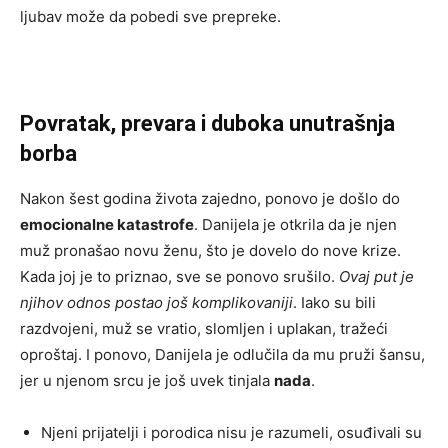
ljubav može da pobedi sve prepreke.
Povratak, prevara i duboka unutrašnja
borba
Nakon šest godina života zajedno, ponovo je došlo do
emocionalne katastrofe
. Danijela je otkrila da je njen
muž pronašao novu ženu, što je dovelo do nove krize.
Kada joj je to priznao, sve se ponovo srušilo.
Ovaj put je
njihov odnos postao još komplikovaniji
. Iako su bili
razdvojeni, muž se vratio, slomljen i uplakan, tražeći
oproštaj. I ponovo, Danijela je odlučila da mu pruži šansu,
jer u njenom srcu je još uvek tinjala
nada
.
Njeni prijatelji i porodica nisu je razumeli, osuđivali su