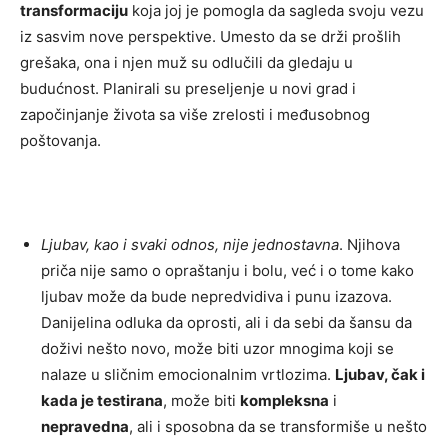
transformaciju
koja joj je pomogla da sagleda svoju vezu
iz sasvim nove perspektive. Umesto da se drži prošlih
grešaka, ona i njen muž su odlučili da gledaju u
budućnost. Planirali su preseljenje u novi grad i
započinjanje života sa više zrelosti i međusobnog
poštovanja.
Ljubav, kao i svaki odnos, nije jednostavna
. Njihova
priča nije samo o opraštanju i bolu, već i o tome kako
ljubav može da bude nepredvidiva i punu izazova.
Danijelina odluka da oprosti, ali i da sebi da šansu da
doživi nešto novo, može biti uzor mnogima koji se
nalaze u sličnim emocionalnim vrtlozima.
Ljubav, čak i
kada je testirana
, može biti
kompleksna
i
nepravedna
, ali i sposobna da se transformiše u nešto