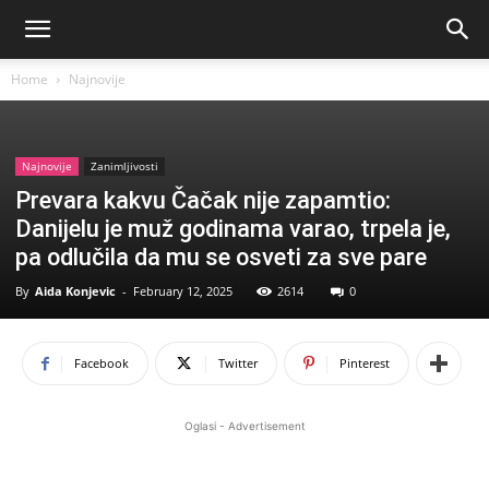
Home
Najnovije
Najnovije
Zanimljivosti
Prevara kakvu Čačak nije zapamtio:
Danijelu je muž godinama varao, trpela je,
pa odlučila da mu se osveti za sve pare
By
Aida Konjevic
-
February 12, 2025
2614
0
Facebook
Twitter
Pinterest
Oglasi - Advertisement