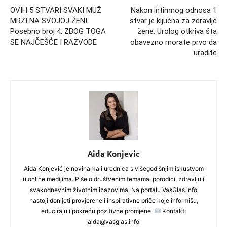
OVIH 5 STVARI SVAKI MUŽ
Nakon intimnog odnosa 1
MRZI NA SVOJOJ ŽENI:
stvar je ključna za zdravlje
Posebno broj 4. ZBOG TOGA
žene: Urolog otkriva šta
SE NAJČEŠĆE I RAZVODE
obavezno morate prvo da
uradite
Aida Konjevic
Aida Konjević je novinarka i urednica s višegodišnjim iskustvom
u online medijima. Piše o društvenim temama, porodici, zdravlju i
svakodnevnim životnim izazovima. Na portalu VasGlas.info
nastoji donijeti provjerene i inspirativne priče koje informišu,
educiraju i pokreću pozitivne promjene.
Kontakt:
aida@vasglas.info