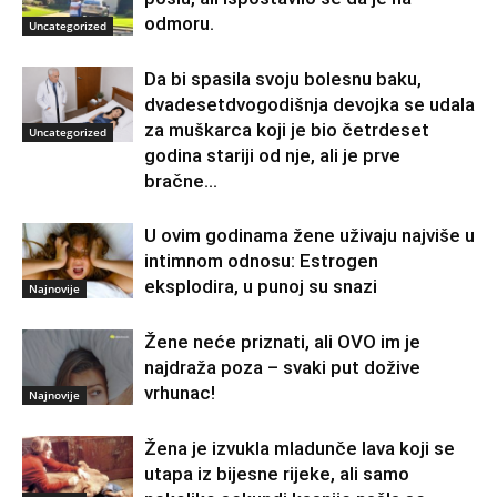
odmoru.
Uncategorized
Da bi spasila svoju bolesnu baku,
dvadesetdvogodišnja devojka se udala
za muškarca koji je bio četrdeset
Uncategorized
godina stariji od nje, ali je prve
bračne...
U ovim godinama žene uživaju najviše u
intimnom odnosu: Estrogen
eksplodira, u punoj su snazi
Najnovije
Žene neće priznati, ali OVO im je
najdraža poza – svaki put dožive
vrhunac!
Najnovije
Žena je izvukla mladunče lava koji se
utapa iz bijesne rijeke, ali samo