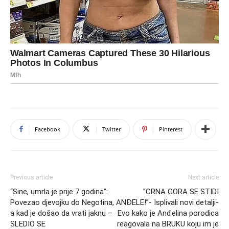
Facebook
Twitter
Pinterest
Previous article
Next article
“Sine, umrla je prije 7 godina”:
”CRNA GORA SE STIDI
Povezao djevojku do Negotina,
ANĐELE!”- Isplivali novi detalji-
a kad je došao da vrati jaknu –
Evo kako je Anđelina porodica
SLEDIO SE
reagovala na BRUKU koju im je