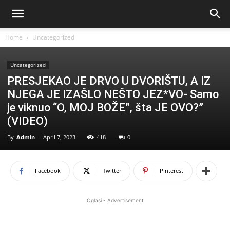
Home
Uncategorized
Uncategorized
PRESJEKAO JE DRVO U DVORIŠTU, A IZ
NJEGA JE IZAŠLO NEŠTO JEZ*VO- Samo
je viknuo “O, MOJ BOŽE”, šta JE OVO?”
(VIDEO)
By
Admin
-
April 7, 2023
418
0
Facebook
Twitter
Pinterest
Oglasi - Advertisement