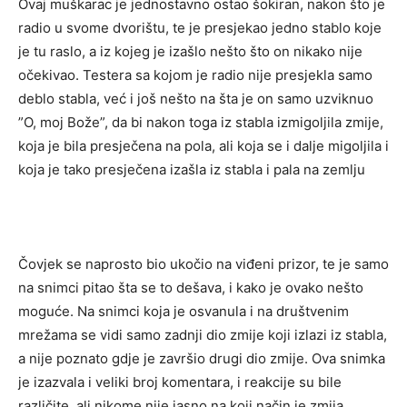
Ovaj muškarac je jednostavno ostao šokiran, nakon što je
radio u svome dvorištu, te je presjekao jedno stablo koje
je tu raslo, a iz kojeg je izašlo nešto što on nikako nije
očekivao. Testera sa kojom je radio nije presjekla samo
deblo stabla, već i još nešto na šta je on samo uzviknuo
”O, moj Bože”, da bi nakon toga iz stabla izmigoljila zmije,
koja je bila presječena na pola, ali koja se i dalje migoljila i
koja je tako presječena izašla iz stabla i pala na zemlju
Čovjek se naprosto bio ukočio na viđeni prizor, te je samo
na snimci pitao šta se to dešava, i kako je ovako nešto
moguće. Na snimci koja je osvanula i na društvenim
mrežama se vidi samo zadnji dio zmije koji izlazi iz stabla,
a nije poznato gdje je završio drugi dio zmije. Ova snimka
je izazvala i veliki broj komentara, i reakcije su bile
različite, ali nikome nije jasno na koji način je zmija