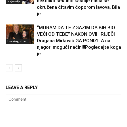
nekoliko sekundi kasnije našla se
Najnovije
okružena čitavim čoporom lavova. Bila
je...
“MORAM DA TE ZGAZIM DA BIH BIO
VEĆI OD TEBE” NAKON OVIH RIJEČI
Dragana Mirković GA PONIZILA na
Uncategorized
njagori mogući način!!!Pogledajte koga
je...
LEAVE A REPLY