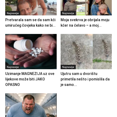
Najnovije
Najnovije
Pretvarala sam se da sam kći
Moja svekrva je obrijala moju
umirućeg čovjeka kako ne bi...
kćer na ćelavo – a moj...
Najnovije
Najnovije
Uzimanje MAGNEZIJA uz ove
Ujutru sam u dvorištu
lijekove može biti JAKO
primetila nešto i pomislila da
OPASNO
je samo...