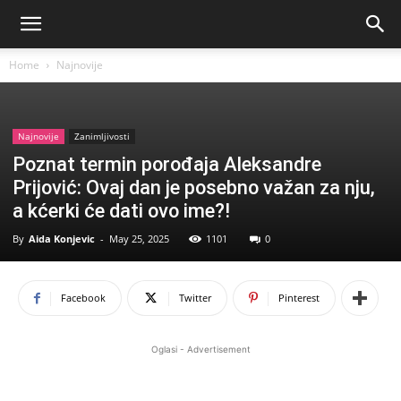
Home
Najnovije
Najnovije
Zanimljivosti
Poznat termin porođaja Aleksandre
Prijović: Ovaj dan je posebno važan za nju,
a kćerki će dati ovo ime?!
By
Aida Konjevic
-
May 25, 2025
1101
0
Facebook
Twitter
Pinterest
Oglasi - Advertisement