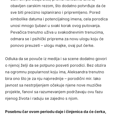
obavljen carskim rezom, što dodatno potvrđuje da će
sve biti precizno isplanirano i pripremljeno. Pored
simbolike datuma i potencijalnog imena, cela porodica
unosi mnogo ljubavi u svaki korak ovog putovanja.
Pevačica trenutno uživa u svakodnevnim trenucima,
odmara se i psihički priprema za novu ulogu koju će
ponovo preuzeti – ulogu majke, ovaj put ćerke.
Odluka da se povuče iz medija i sa scene dodatno govori
o njenoj želji da se potpuno posveti porodici. Bez obzira
na ogromnu popularnost koju ima, Aleksandra trenutno
bira ono što je za nju najvrednije – porodični mir. Iako
javnost sa nestrpljenjem očekuje njene nove muzičke
projekte, fanovi sa razumevanjem podržavaju ovu fazu
njenog života i raduju se zajedno s njom.
Posebnu čar ovom periodu daje i činjenica da će ćerka,