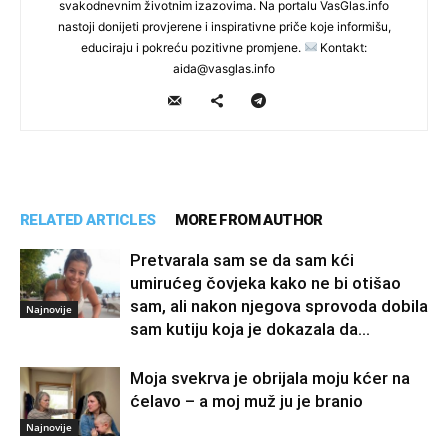
svakodnevnim životnim izazovima. Na portalu VasGlas.info
nastoji donijeti provjerene i inspirativne priče koje informišu,
educiraju i pokreću pozitivne promjene.
Kontakt:
aida@vasglas.info
RELATED ARTICLES
MORE FROM AUTHOR
Pretvarala sam se da sam kći
umirućeg čovjeka kako ne bi otišao
sam, ali nakon njegova sprovoda dobila
Najnovije
sam kutiju koja je dokazala da...
Moja svekrva je obrijala moju kćer na
ćelavo – a moj muž ju je branio
Najnovije