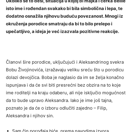
Ukoliko se to desi, situacija u kojoj bi majka i ćerka delile
isto ime i rođendan svakako bi bila simbolična i lepa, te
dodatno osnažila njihovu buduću povezanost. Mnogi iz
okruženja porodice smatraju da bi to bilo prelepo i
upečatljivo, a ideja je već izazvala pozitivne reakcije.
Članovi šire porodice, uključujući i Aleksandrinog svekra
Bobu Živojinovića, izražavaju veliku sreću što u porodicu
dolazi devojčica. Boba je naglasio da im se želja konačno
ispunjava i da će svi biti presrećni bez obzira na to koje
ime roditelji na kraju odaberu, ali nije isključio mogućnost
da to bude upravo Aleksandra. Iako je ime još tajna,
poznato je da će o izboru odlučiti zajedno – Filip,
Aleksandra i njihov sin.
Sam čin porođaja biće, prema navodima izvora,