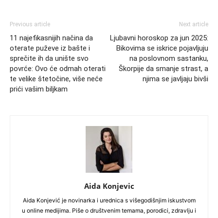
Previous article
Next article
11 najefikasnijih načina da
Ljubavni horoskop za jun 2025:
oterate puževe iz bašte i
Bikovima se iskrice pojavljuju
sprečite ih da unište svo
na poslovnom sastanku,
povrće: Ovo će odmah oterati
Škorpije da smanje strast, a
te velike štetočine, više neće
njima se javljaju bivši
prići vašim biljkam
Aida Konjevic
Aida Konjević je novinarka i urednica s višegodišnjim iskustvom
u online medijima. Piše o društvenim temama, porodici, zdravlju i