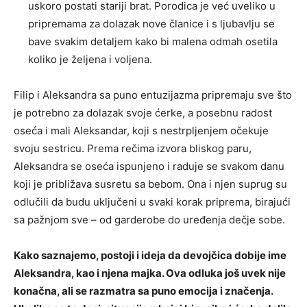
uskoro postati stariji brat. Porodica je već uveliko u
pripremama za dolazak nove članice i s ljubavlju se
bave svakim detaljem kako bi malena odmah osetila
koliko je željena i voljena.
Filip i Aleksandra sa puno entuzijazma pripremaju sve što
je potrebno za dolazak svoje ćerke, a posebnu radost
oseća i mali Aleksandar, koji s nestrpljenjem očekuje
svoju sestricu. Prema rečima izvora bliskog paru,
Aleksandra se oseća ispunjeno i raduje se svakom danu
koji je približava susretu sa bebom. Ona i njen suprug su
odlučili da budu uključeni u svaki korak priprema, birajući
sa pažnjom sve – od garderobe do uređenja dečje sobe.
Kako saznajemo, postoji i ideja da devojčica dobije ime
Aleksandra, kao i njena majka. Ova odluka još uvek nije
konačna, ali se razmatra sa puno emocija i značenja.