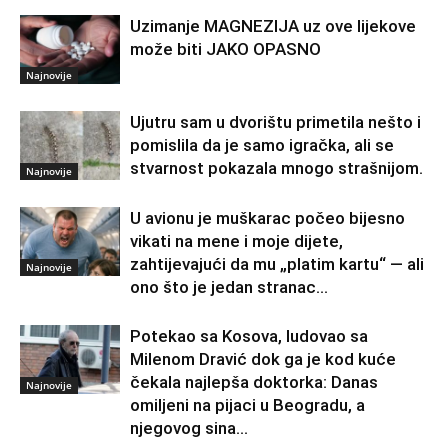
Uzimanje MAGNEZIJA uz ove lijekove
može biti JAKO OPASNO
Najnovije
Ujutru sam u dvorištu primetila nešto i
pomislila da je samo igračka, ali se
stvarnost pokazala mnogo strašnijom.
Najnovije
U avionu je muškarac počeo bijesno
vikati na mene i moje dijete,
zahtijevajući da mu „platim kartu“ — ali
Najnovije
ono što je jedan stranac...
Potekao sa Kosova, ludovao sa
Milenom Dravić dok ga je kod kuće
čekala najlepša doktorka: Danas
Najnovije
omiljeni na pijaci u Beogradu, a
njegovog sina...