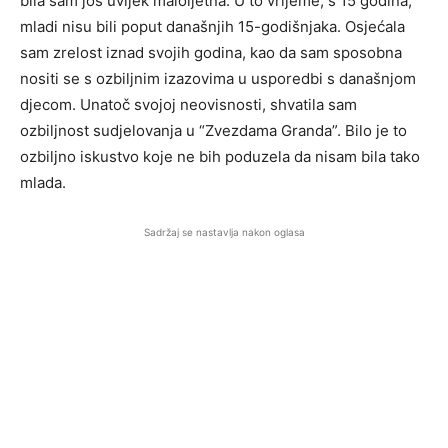
bila sam još uvijek maloljetna. U to vrijeme, s 15 godina,
mladi nisu bili poput današnjih 15-godišnjaka. Osjećala
sam zrelost iznad svojih godina, kao da sam sposobna
nositi se s ozbiljnim izazovima u usporedbi s današnjom
djecom. Unatoč svojoj neovisnosti, shvatila sam
ozbiljnost sudjelovanja u “Zvezdama Granda”. Bilo je to
ozbiljno iskustvo koje ne bih poduzela da nisam bila tako
mlada.
Sadržaj se nastavlja nakon oglasa