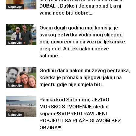
DUBAI…. Duško i Jelena poludil, a ni
Najnovije
vama neće biti dobro:...
Osam dugih godina moj komšija je
svakog četvrtka vodio mog slijepog
oca, govoreći da ga vozi na ljekarske
Najnovije
preglede. Ali tek nakon očeve
sahrane...
Godinu dana nakon muževog nestanka,
kćerka je pronašla njegovu jaknu na
mjestu gdje nije smjela biti.
Najnovije
Panika kod Sutomora, JEZIVO
MORSKO STVORENJE sledilo
kupače!SVI PREDTRAVLJENI
Najnovije
POBJEGLI SA PLAŽE GLAVOM BEZ
OBZIRA!!!