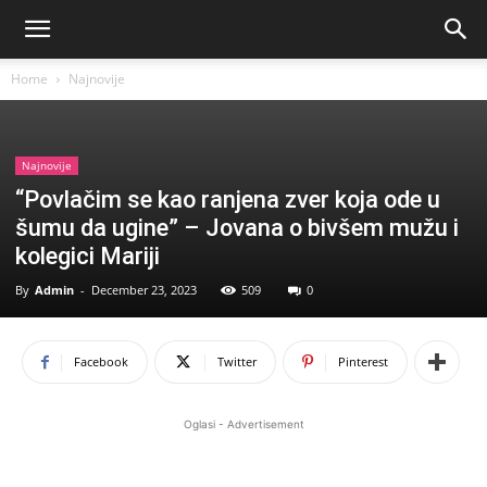
Home
Najnovije
Najnovije
“Povlačim se kao ranjena zver koja ode u
šumu da ugine” – Jovana o bivšem mužu i
kolegici Mariji
By
Admin
-
December 23, 2023
509
0
Facebook
Twitter
Pinterest
Oglasi - Advertisement