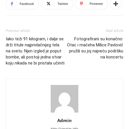
Facebook
Twitter
Pinterest
Previous article
Next article
Iako teži 91 kilogram, i dalje se
Fotografirani su konačno:
drži titule najprivlačnijeg tela
Otac i maćeha Milice Pavlović
na svetu: Njen izgled je poput
pružili su joj najveću podršku
bombe, ali postoji jedna stvar
na koncertu
koju nikada ne bi pristala učiniti
Admin
http://vasglas.info