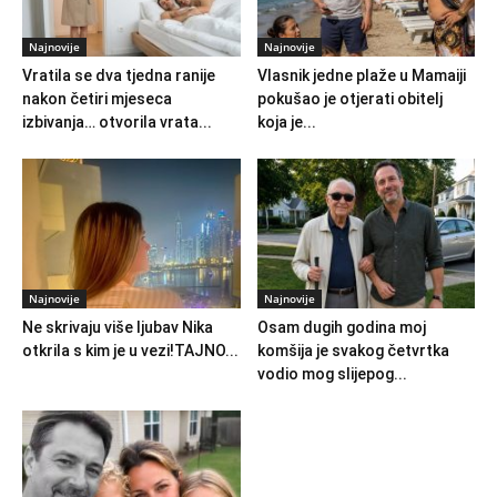
Najnovije
Najnovije
Vratila se dva tjedna ranije
Vlasnik jedne plaže u Mamaiji
nakon četiri mjeseca
pokušao je otjerati obitelj
izbivanja… otvorila vrata...
koja je...
Najnovije
Najnovije
Ne skrivaju više ljubav Nika
Osam dugih godina moj
otkrila s kim je u vezi!TAJNO...
komšija je svakog četvrtka
vodio mog slijepog...