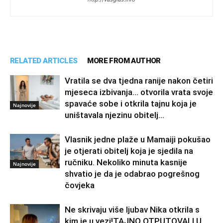
RELATED ARTICLES
MORE FROM AUTHOR
Vratila se dva tjedna ranije nakon četiri
mjeseca izbivanja… otvorila vrata svoje
spavaće sobe i otkrila tajnu koja je
Najnovije
uništavala njezinu obitelj…
Vlasnik jedne plaže u Mamaiji pokušao
je otjerati obitelj koja je sjedila na
ručniku. Nekoliko minuta kasnije
Najnovije
shvatio je da je odabrao pogrešnog
čovjeka
Ne skrivaju više ljubav Nika otkrila s
kim je u vezi!TAJNO OTPUTOVALI U