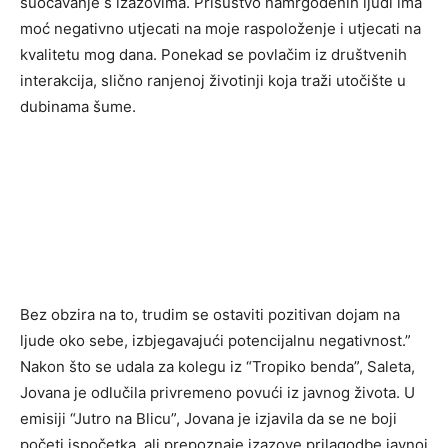
suočavanje s izazovima. Prisustvo namrgođenih ljudi ima
moć negativno utjecati na moje raspoloženje i utjecati na
kvalitetu mog dana. Ponekad se povlačim iz društvenih
interakcija, slično ranjenoj životinji koja traži utočište u
dubinama šume.
Bez obzira na to, trudim se ostaviti pozitivan dojam na
ljude oko sebe, izbjegavajući potencijalnu negativnost.”
Nakon što se udala za kolegu iz “Tropiko benda”, Saleta,
Jovana je odlučila privremeno povući iz javnog života. U
emisiji “Jutro na Blicu”, Jovana je izjavila da se ne boji
početi ispočetka, ali prepoznaje izazove prilagodbe javnoj