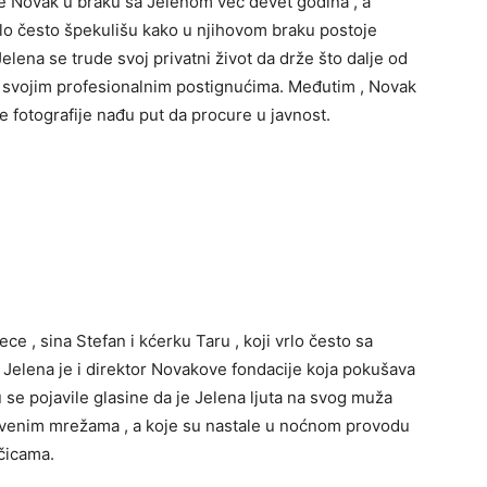
 je Novak u braku sa Jelenom već devet godina , a
vrlo često špekulišu kako u njihovom braku postoje
Jelena se trude svoj privatni život da drže što dalje od
o o svojim profesionalnim postignućima. Međutim , Novak
ve fotografije nađu put da procure u javnost.
e , sina Stefan i kćerku Taru , koji vrlo često sa
Jelena je i direktor Novakove fondacije koja pokušava
u se pojavile glasine da je Jelena ljuta na svog muža
uštvenim mrežama , a koje su nastale u noćnom provodu
čicama.