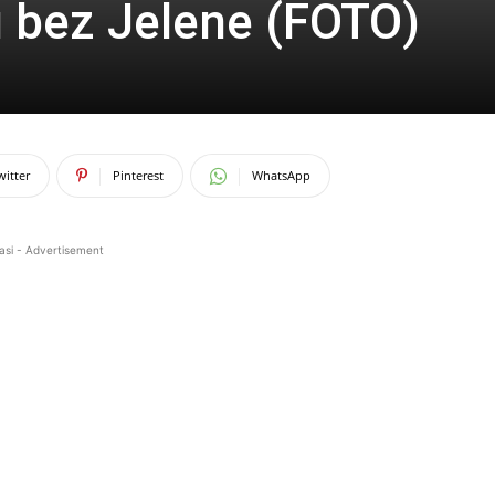
 bez Jelene (FOTO)
witter
Pinterest
WhatsApp
asi - Advertisement