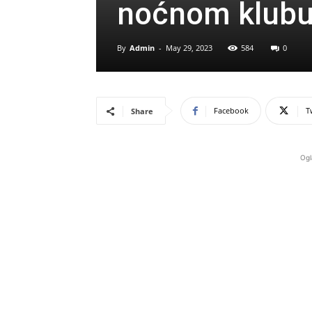
noćnom klubu
By
Admin
-
May 29, 2023
584
0
Facebook
T
Share
Ogl