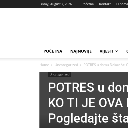
Friday, August 7, 2026
Početna
Kontakt
O nama
Vas
glas
POČETNA
NAJNOVIJE
VIJESTI
Home
Uncategorized
POTRES u domu Đokovića: Ob
Uncategorized
POTRES u dom
KO TI JE OVA
Pogledajte šta