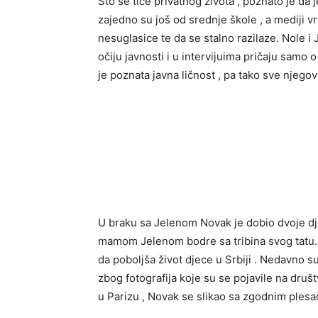
Što se tiče privatnog života , poznato je da
zajedno su još od srednje škole , a mediji 
nesuglasice te da se stalno razilaze. Nole i 
očiju javnosti i u intervijuima pričaju sam
je poznata javna ličnost , pa tako sve njego
U braku sa Jelenom Novak je dobio dvoje djec
mamom Jelenom bodre sa tribina svog tatu. 
da poboljša život djece u Srbiji . Nedavno s
zbog fotografija koje su se pojavile na dr
u Parizu , Novak se slikao sa zgodnim plesa