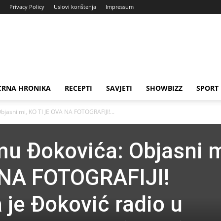
Privacy Policy
Uslovi korištenja
Impressum
CRNA HRONIKA
RECEPTI
SAVJETI
SHOWBIZZ
SPORT
jasni mi, KO TI JE OVA NA FOTOGRAFIJI!...
u Đokovića: Objasni m
 NA FOTOGRAFIJI!
 je Đoković radio u