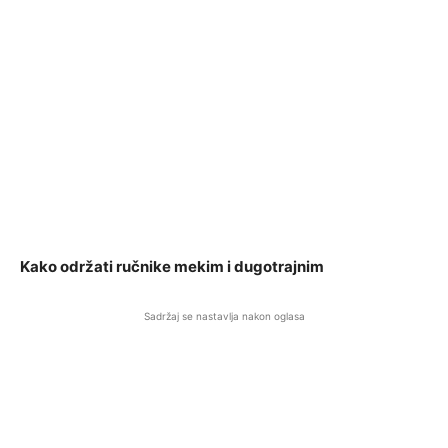
Kako održati ručnike mekim i dugotrajnim
Sadržaj se nastavlja nakon oglasa