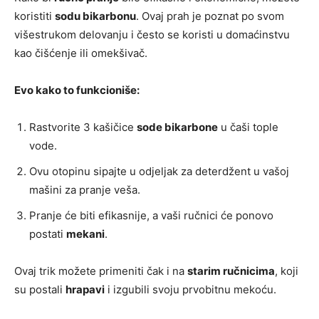
koristiti
sodu bikarbonu
. Ovaj prah je poznat po svom
višestrukom delovanju i često se koristi u domaćinstvu
kao čišćenje ili omekšivač.
Evo kako to funkcioniše:
Rastvorite 3 kašičice
sode bikarbone
u čaši tople
vode.
Ovu otopinu sipajte u odjeljak za deterdžent u vašoj
mašini za pranje veša.
Pranje će biti efikasnije, a vaši ručnici će ponovo
postati
mekani
.
Ovaj trik možete primeniti čak i na
starim ručnicima
, koji
su postali
hrapavi
i izgubili svoju prvobitnu mekoću.