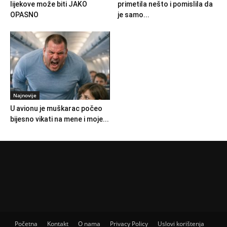
lijekove može biti JAKO
primetila nešto i pomislila da
OPASNO
je samo...
Najnovije
U avionu je muškarac počeo
bijesno vikati na mene i moje...
Početna
Kontakt
O nama
Privacy Policy
Uslovi korištenja