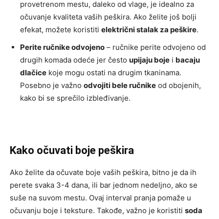
provetrenom mestu, daleko od vlage, je idealno za
očuvanje kvaliteta vaših peškira. Ako želite još bolji
efekat, možete koristiti
električni stalak za peškire
.
Perite ručnike odvojeno
– ručnike perite odvojeno od
drugih komada odeće jer često
upijaju boje
i
bacaju
dlačice
koje mogu ostati na drugim tkaninama.
Posebno je važno
odvojiti bele ručnike
od obojenih,
kako bi se sprečilo izbleđivanje.
Kako očuvati boje peškira
Ako želite da očuvate boje vaših peškira, bitno je da ih
perete svaka 3-4 dana, ili bar jednom nedeljno, ako se
suše na suvom mestu. Ovaj interval pranja pomaže u
očuvanju boje i teksture. Takođe, važno je koristiti
soda