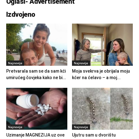
Oglasi- Advertisement
Izdvojeno
Najnovije
Najnovije
Pretvarala sam se da sam kći
Moja svekrva je obrijala moju
umirućeg čovjeka kako ne bi...
kćer na ćelavo – a moj...
Najnovije
Najnovije
Uzimanje MAGNEZIJA uz ove
Ujutru sam u dvorištu