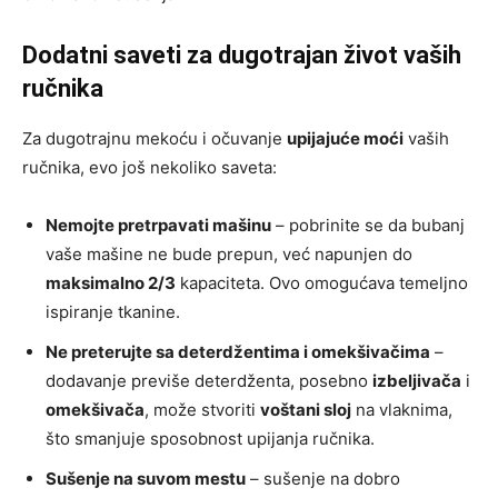
Dodatni saveti za dugotrajan život vaših
ručnika
Za dugotrajnu mekoću i očuvanje
upijajuće moći
vaših
ručnika, evo još nekoliko saveta:
Nemojte pretrpavati mašinu
– pobrinite se da bubanj
vaše mašine ne bude prepun, već napunjen do
maksimalno 2/3
kapaciteta. Ovo omogućava temeljno
ispiranje tkanine.
Ne preterujte sa deterdžentima i omekšivačima
–
dodavanje previše deterdženta, posebno
izbeljivača
i
omekšivača
, može stvoriti
voštani sloj
na vlaknima,
što smanjuje sposobnost upijanja ručnika.
Sušenje na suvom mestu
– sušenje na dobro