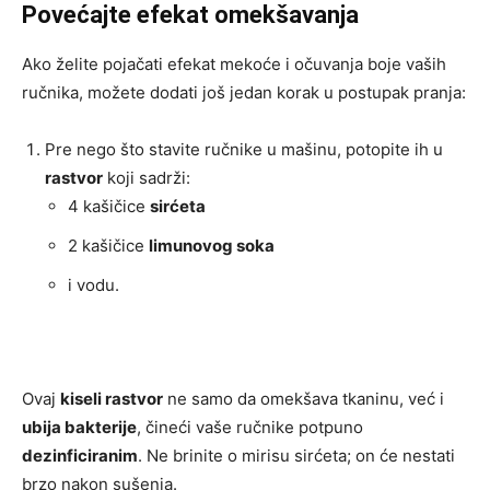
Povećajte efekat omekšavanja
Ako želite pojačati efekat mekoće i očuvanja boje vaših
ručnika, možete dodati još jedan korak u postupak pranja:
Pre nego što stavite ručnike u mašinu, potopite ih u
rastvor
koji sadrži:
4 kašičice
sirćeta
2 kašičice
limunovog soka
i vodu.
Ovaj
kiseli rastvor
ne samo da omekšava tkaninu, već i
ubija bakterije
, čineći vaše ručnike potpuno
dezinficiranim
. Ne brinite o mirisu sirćeta; on će nestati
brzo nakon sušenja.