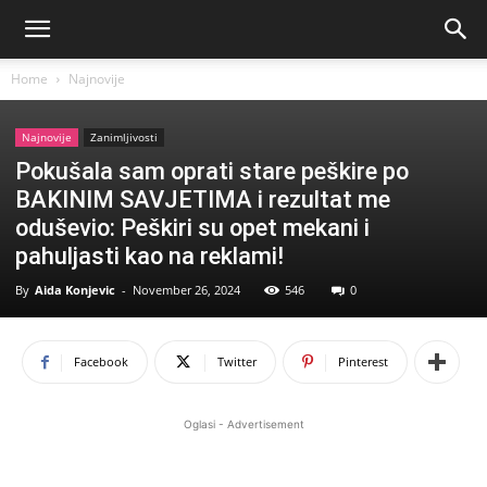
Home
Najnovije
Najnovije
Zanimljivosti
Pokušala sam oprati stare peškire po
BAKINIM SAVJETIMA i rezultat me
oduševio: Peškiri su opet mekani i
pahuljasti kao na reklami!
By
Aida Konjevic
-
November 26, 2024
546
0
Facebook
Twitter
Pinterest
Oglasi - Advertisement