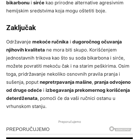
bikarbonu
i
sirće
kao prirodne alternative agresivnim
hemijskim sredstvima koja mogu oštetiti boje.
Zaključak
Održavanje
mekoće ručnika
i
dugoročnog očuvanja
njihovih kvaliteta
ne mora biti skupo. Korišćenjem
jednostavnih trikova kao što su soda bikarbona i sirće,
možete povratiti mekoću čak i na starim peškirima. Osim
toga, pridržavanje nekoliko osnovnih pravila pranja i
sušenja, poput
nepretrpavanja mašine
,
pranja odvojeno
od druge odeće
i
izbegavanja prekomernog korišćenja
deterdženata
, pomoći će da vaši ručnici ostanu u
vrhunskom stanju.
Preporučujemo