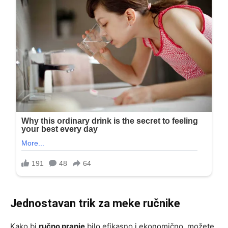
Jednostavan trik za meke ručnike
Kako bi
ručno pranje
bilo efikasno i ekonomično, možete