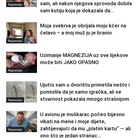
sam, ali nakon njegova sprovoda dobila
Najnovije
sam kutiju koja je dokazala da...
Moja svekrva je obrijala moju kćer na
ćelavo – a moj muž ju je branio
Najnovije
Uzimanje MAGNEZIJA uz ove lijekove
može biti JAKO OPASNO
Najnovije
Ujutru sam u dvorištu primetila nešto i
pomislila da je samo igračka, ali se
stvarnost pokazala mnogo strašnijom.
Najnovije
U avionu je muškarac počeo bijesno
vikati na mene i moje dijete,
zahtijevajući da mu „platim kartu“ — ali
Najnovije
ono što je jedan stranac...