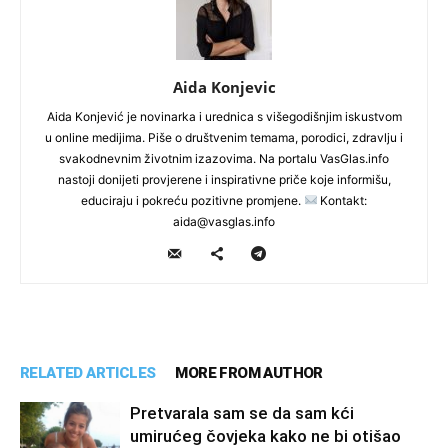
Aida Konjevic
Aida Konjević je novinarka i urednica s višegodišnjim iskustvom
u online medijima. Piše o društvenim temama, porodici, zdravlju i
svakodnevnim životnim izazovima. Na portalu VasGlas.info
nastoji donijeti provjerene i inspirativne priče koje informišu,
educiraju i pokreću pozitivne promjene.
Kontakt:
aida@vasglas.info
RELATED ARTICLES
MORE FROM AUTHOR
Pretvarala sam se da sam kći
umirućeg čovjeka kako ne bi otišao