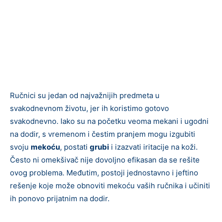
Ručnici su jedan od najvažnijih predmeta u
svakodnevnom životu, jer ih koristimo gotovo
svakodnevno. Iako su na početku veoma mekani i ugodni
na dodir, s vremenom i čestim pranjem mogu izgubiti
svoju
mekoću
, postati
grubi
i izazvati iritacije na koži.
Često ni omekšivač nije dovoljno efikasan da se rešite
ovog problema. Međutim, postoji jednostavno i jeftino
rešenje koje može obnoviti mekoću vaših ručnika i učiniti
ih ponovo prijatnim na dodir.