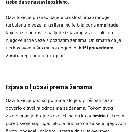
treba da se nastavi pozitivno
.
Gavrilović je priznao da je u prošlosti imao mnoge
turbulentne veze, a karijera mu je bila puna
amplituda
koje su se odnosile na ljude iz javnog života, ali i na
njegove lične veze s poznatim ženama. On smatra da je
uprkos svemu što mu se dogodilo,
bliži pravednom
životu
nego onom “drugom”.
Izjava o ljubavi prema ženama
Gavrilović je poznat po tome što je u prošlosti često
govorio o svojim odnosima sa ženama. Tokom svog
života imao je brojne veze, ali se na kraju
smirio
i skrasio
pored svoje supruge. Iako je priznao da su se u njegovom
životu događali incidenti, smatra da su takve stvari