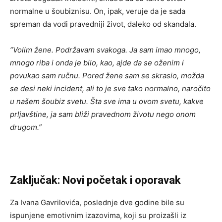
normalne u šoubiznisu. On, ipak, veruje da je sada
spreman da vodi pravedniji život, daleko od skandala.
“Volim žene. Podržavam svakoga. Ja sam imao mnogo,
mnogo riba i onda je bilo, kao, ajde da se oženim i
povukao sam ručnu. Pored žene sam se skrasio, možda
se desi neki incident, ali to je sve tako normalno, naročito
u našem šoubiz svetu. Šta sve ima u ovom svetu, kakve
prljavštine, ja sam bliži pravednom životu nego onom
drugom.”
Zaključak: Novi početak i oporavak
Za Ivana Gavrilovića, poslednje dve godine bile su
ispunjene emotivnim izazovima, koji su proizašli iz