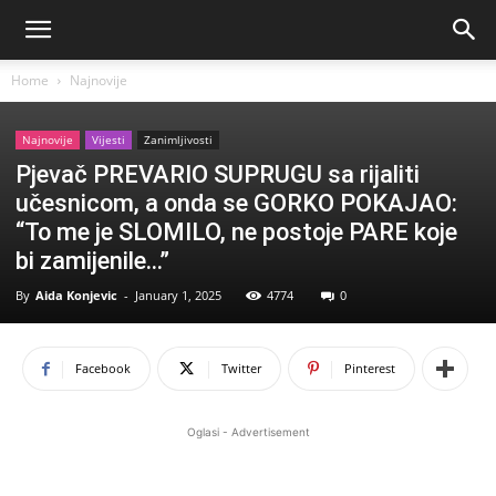
Home
Najnovije
Najnovije
Vijesti
Zanimljivosti
Pjevač PREVARIO SUPRUGU sa rijaliti
učesnicom, a onda se GORKO POKAJAO:
“To me je SLOMILO, ne postoje PARE koje
bi zamijenile…”
By
Aida Konjevic
-
January 1, 2025
4774
0
Facebook
Twitter
Pinterest
Oglasi - Advertisement