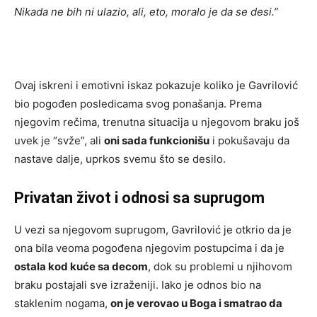
Nikada ne bih ni ulazio, ali, eto, moralo je da se desi.”
Ovaj iskreni i emotivni iskaz pokazuje koliko je Gavrilović
bio pogođen posledicama svog ponašanja. Prema
njegovim rečima, trenutna situacija u njegovom braku još
uvek je “svže”, ali
oni sada funkcionišu
i pokušavaju da
nastave dalje, uprkos svemu što se desilo.
Privatan život i odnosi sa suprugom
U vezi sa njegovom suprugom, Gavrilović je otkrio da je
ona bila veoma pogođena njegovim postupcima i da je
ostala kod kuće sa decom
, dok su problemi u njihovom
braku postajali sve izraženiji. Iako je odnos bio na
staklenim nogama,
on je verovao u Boga i smatrao da