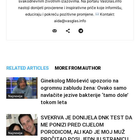
svakodnevnim životnim izazovima. Na portalu VasGlas.info
nastoji donijeti provjerene i inspirativne priče koje informišu,
educiraju i pokreću pozitivne promjene.
Kontakt:
aida@vasglas.info
RELATED ARTICLES
MORE FROM AUTHOR
Ginekolog Milošević upozorio na
ogromnu zabludu žena: Ovako samo
navlačite jezive bakterije ‘tamo dole’
Najnovije
tokom leta
SVEKRVA JE DONIJELA DNK TEST DA
ME PONIZI PRED CIJELOM
PORODICOM, ALI KAD JE MOJ MUŽ
Najnovije
PROČITAO POSLJEDNJU STRANICU,