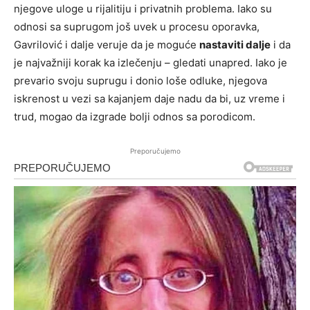
njegove uloge u rijalitiju i privatnih problema. Iako su
odnosi sa suprugom još uvek u procesu oporavka,
Gavrilović i dalje veruje da je moguće
nastaviti dalje
i da
je najvažniji korak ka izlečenju – gledati unapred. Iako je
prevario svoju suprugu i donio loše odluke, njegova
iskrenost u vezi sa kajanjem daje nadu da bi, uz vreme i
trud, mogao da izgrade bolji odnos sa porodicom.
Preporučujemo