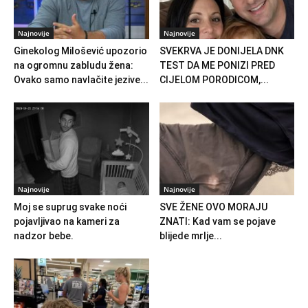
Najnovije
Najnovije
Ginekolog Milošević upozorio
SVEKRVA JE DONIJELA DNK
na ogromnu zabludu žena:
TEST DA ME PONIZI PRED
Ovako samo navlačite jezive...
CIJELOM PORODICOM,...
Najnovije
Najnovije
Moj se suprug svake noći
SVE ŽENE OVO MORAJU
pojavljivao na kameri za
ZNATI: Kad vam se pojave
nadzor bebe.
blijede mrlje...