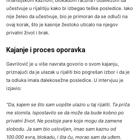
finansijskom kaznom, blokadom računa i obavezom da
učestvuje u rijalitiju kako bi izbegao teške posledice. Iako
nije želeo da učestvuje, bio je primoran da se odluči na
ovaj korak, što je kasnije žestoko uticalo na njegov
privatni život i brak.
Kajanje i proces oporavka
Gavrilović je u više navrata govorio o svom kajanju,
priznajući da je ulazak u rijaliti bio pogrešan izbor i da je
ta odluka imala dalekosežne posledice. U intervjuu je
izjavio:
“Da, kajem se što sam uopšte ulazio u taj rijaliti. Ta priča
me slomila. Ispostavilo se da može da bude kobno po
privatni život. Ne postoje pare koje mogu da zamene
slobodu. Ja sam bio uslovljen, imao sam kaznu od
100.000 evra, blokadu, i šta ću, morao sam da uđem.