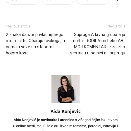
Previous article
Next article
2 znaka da ste privlačniji nego
Supruga A krvna grupa a ja
što mislite: Očaraju svakoga, a
nulta- RODILA mi bebu AB-
nemaju veze sa stasom i
MOJ KOMENTAR je zaletio
bojom kose
sestricu u bolnici a i suprugu
Aida Konjevic
Aida Konjević je novinarka i urednica s višegodišnjim iskustvom
u online medijima. Piše o društvenim temama, porodici, zdravlju i