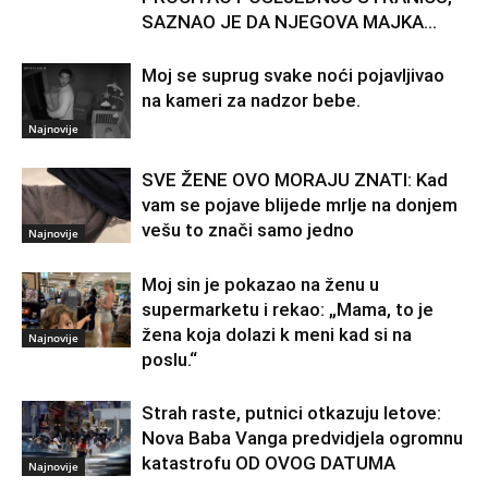
SAZNAO JE DA NJEGOVA MAJKA...
Moj se suprug svake noći pojavljivao
na kameri za nadzor bebe.
Najnovije
SVE ŽENE OVO MORAJU ZNATI: Kad
vam se pojave blijede mrlje na donjem
vešu to znači samo jedno
Najnovije
Moj sin je pokazao na ženu u
supermarketu i rekao: „Mama, to je
žena koja dolazi k meni kad si na
Najnovije
poslu.“
Strah raste, putnici otkazuju letove:
Nova Baba Vanga predvidjela ogromnu
katastrofu OD OVOG DATUMA
Najnovije