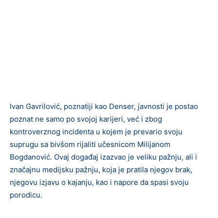
Ivan Gavrilović, poznatiji kao Denser, javnosti je postao
poznat ne samo po svojoj karijeri, već i zbog
kontroverznog incidenta u kojem je prevario svoju
suprugu sa bivšom rijaliti učesnicom Milijanom
Bogdanović. Ovaj događaj izazvao je veliku pažnju, ali i
značajnu medijsku pažnju, koja je pratila njegov brak,
njegovu izjavu o kajanju, kao i napore da spasi svoju
porodicu.