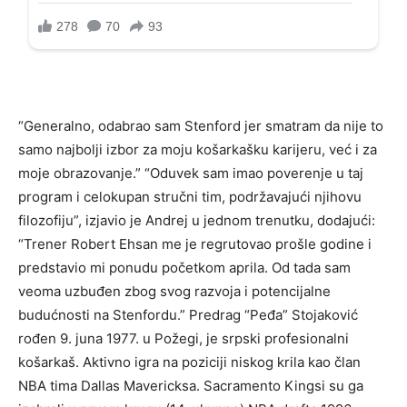
“Generalno, odabrao sam Stenford jer smatram da nije to
samo najbolji izbor za moju košarkašku karijeru, već i za
moje obrazovanje.” “Oduvek sam imao poverenje u taj
program i celokupan stručni tim, podržavajući njihovu
filozofiju”, izjavio je Andrej u jednom trenutku, dodajući:
“Trener Robert Ehsan me je regrutovao prošle godine i
predstavio mi ponudu početkom aprila. Od tada sam
veoma uzbuđen zbog svog razvoja i potencijalne
budućnosti na Stenfordu.” Predrag “Peđa” Stojaković
rođen 9. juna 1977. u Požegi, je srpski profesionalni
košarkaš. Aktivno igra na poziciji niskog krila kao član
NBA tima Dallas Mavericksa. Sacramento Kingsi su ga