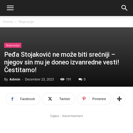
Home
Najnovije
Najnovije
Peđa Stojaković ne može biti srećniji –
njegov sin mu je doneo izvanredne vesti!
Čestitamo!
By
Admin
-
December 23, 2023
191
0
Facebook
Twitter
Pinterest
Oglasi - Advertisement