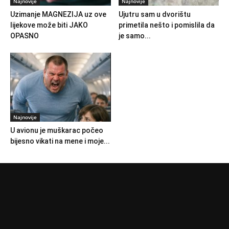
Najnovije
Najnovije
Uzimanje MAGNEZIJA uz ove
Ujutru sam u dvorištu
lijekove može biti JAKO
primetila nešto i pomislila da
OPASNO
je samo...
Najnovije
U avionu je muškarac počeo
bijesno vikati na mene i moje...