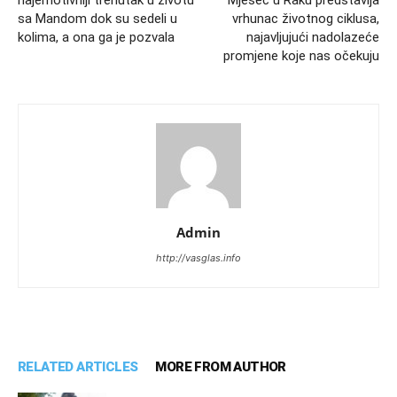
najemotivniji trenutak u životu
Mjesec u Raku predstavlja
sa Mandom dok su sedeli u
vrhunac životnog ciklusa,
kolima, a ona ga je pozvala
najavljujući nadolazeće
promjene koje nas očekuju
Admin
http://vasglas.info
RELATED ARTICLES
MORE FROM AUTHOR