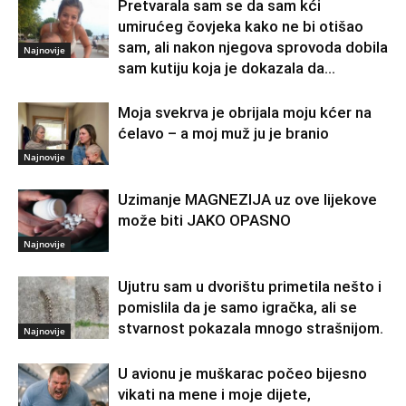
Pretvarala sam se da sam kći
umirućeg čovjeka kako ne bi otišao
sam, ali nakon njegova sprovoda dobila
Najnovije
sam kutiju koja je dokazala da...
Moja svekrva je obrijala moju kćer na
ćelavo – a moj muž ju je branio
Najnovije
Uzimanje MAGNEZIJA uz ove lijekove
može biti JAKO OPASNO
Najnovije
Ujutru sam u dvorištu primetila nešto i
pomislila da je samo igračka, ali se
stvarnost pokazala mnogo strašnijom.
Najnovije
U avionu je muškarac počeo bijesno
vikati na mene i moje dijete,