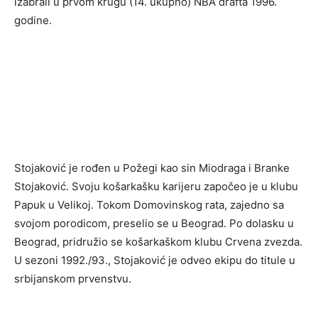
izabrali u prvom krugu (14. ukupno) NBA drafta 1996.
godine.
Stojaković je rođen u Požegi kao sin Miodraga i Branke
Stojaković. Svoju košarkašku karijeru započeo je u klubu
Papuk u Velikoj. Tokom Domovinskog rata, zajedno sa
svojom porodicom, preselio se u Beograd. Po dolasku u
Beograd, pridružio se košarkaškom klubu Crvena zvezda.
U sezoni 1992./93., Stojaković je odveo ekipu do titule u
srbijanskom prvenstvu.