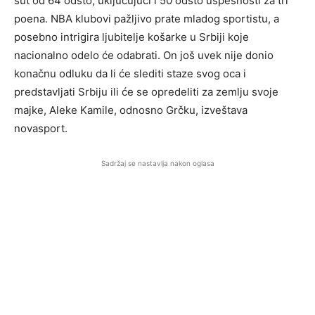
šut od 64 odsto, uključujući i 50 odsto uspešnosti za tri
poena. NBA klubovi pažljivo prate mladog sportistu, a
posebno intrigira ljubitelje košarke u Srbiji koje
nacionalno odelo će odabrati. On još uvek nije donio
konačnu odluku da li će slediti staze svog oca i
predstavljati Srbiju ili će se opredeliti za zemlju svoje
majke, Aleke Kamile, odnosno Grčku, izveštava
novasport.
Sadržaj se nastavlja nakon oglasa