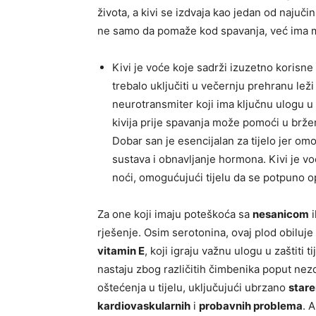
života, a kivi se izdvaja kao jedan od najučin
ne samo da pomaže kod spavanja, već ima m
Kivi je voće koje sadrži izuzetno korisne
trebalo uključiti u večernju prehranu le
neurotransmiter koji ima ključnu ulogu u
kivija prije spavanja može pomoći u bržem
Dobar san je esencijalan za tijelo jer o
sustava i obnavljanje hormona. Kivi je v
noći, omogućujući tijelu da se potpuno o
Za one koji imaju poteškoća sa
nesanicom
i
rješenje. Osim serotonina, ovaj plod obiluje
vitamin E
, koji igraju važnu ulogu u zaštiti t
nastaju zbog različitih čimbenika poput nez
oštećenja u tijelu, uključujući ubrzano
stare
kardiovaskularnih
i
probavnih problema
. 