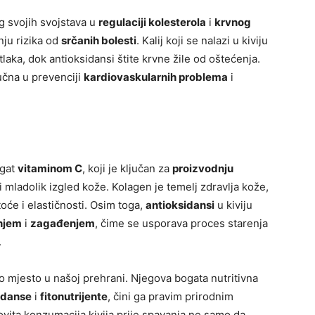
g svojih svojstava u
regulaciji kolesterola
i
krvnog
nju rizika od
srčanih bolesti
. Kalij koji se nalazi u kiviju
ka, dok antioksidansi štite krvne žile od oštećenja.
učna u prevenciji
kardiovaskularnih problema
i
ogat
vitaminom C
, koji je ključan za
proizvodnju
 i mladolik izgled kože. Kolagen je temelj zdravlja kože,
oće i elastičnosti. Osim toga,
antioksidansi
u kiviju
njem
i
zagađenjem
, čime se usporava proces starenja
.
o mjesto u našoj prehrani. Njegova bogata nutritivna
idanse
i
fitonutrijente
, čini ga pravim prirodnim
vita konzumacija kivija prije spavanja ne samo da