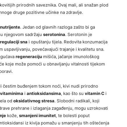
kovitijih prirodnih saveznika. Ovaj mali, ali snažan plod
noge druge pozitivne učinke na zdravlje.
nutrijente
. Jedan od glavnih razloga zašto bi ga
ži u njegovom sadržaju
serotonina
. Serotonin je
regulaciji sna
i opuštanju tijela. Redovita konzumacija
 uspavljivanju, povećavajući trajanje i kvalitetu sna.
mogućava
regeneraciju
mišića, jačanje imunološkog
oće koje može pomoći u obnavljanju vitalnosti tijekom
poravi.
li čestim buđenjem tokom noći, kivi nudi prirodno
vitaminima
i
antioksidansima
, kao što su
vitamin C
i
ijela od
oksidativnog stresa
. Slobodni radikali, koji
drave prehrane i izlaganja zagađenju, mogu uzrokovati
nje
kože,
smanjeni imunitet
, te bolesti poput
Antioksidansi iz kivija pomažu u smanjenju tih oštećenja