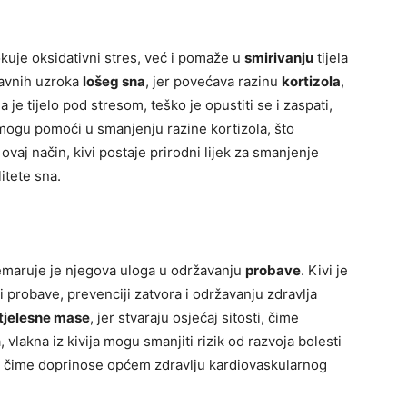
kuje oksidativni stres, već i pomaže u
smirivanju
tijela
lavnih uzroka
lošeg sna
, jer povećava razinu
kortizola
,
je tijelo pod stresom, teško je opustiti se i zaspati,
 mogu pomoći u smanjenju razine kortizola, što
 ovaj način, kivi postaje prirodni lijek za smanjenje
itete sna.
nemaruje je njegova uloga u održavanju
probave
. Kivi je
i probave, prevenciji zatvora i održavanju zdravlja
 tjelesne mase
, jer stvaraju osjećaj sitosti, čime
vlakna iz kivija mogu smanjiti rizik od razvoja bolesti
, čime doprinose općem zdravlju kardiovaskularnog