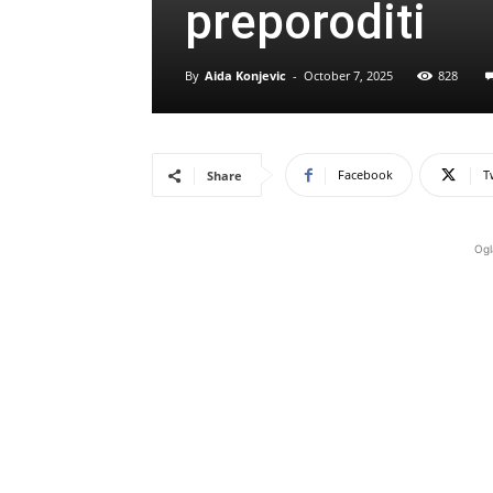
preporoditi
By
Aida Konjevic
-
October 7, 2025
828
Facebook
T
Share
Ogl