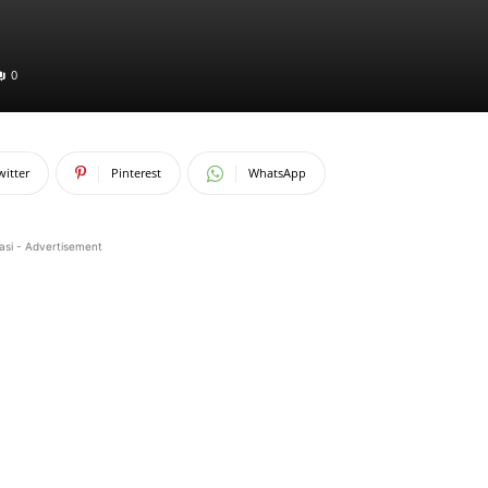
0
witter
Pinterest
WhatsApp
asi - Advertisement