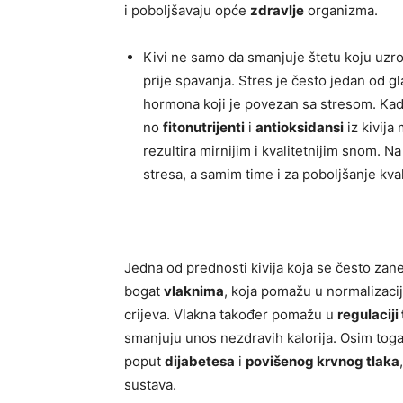
i poboljšavaju opće
zdravlje
organizma.
Kivi ne samo da smanjuje štetu koju uzro
prije spavanja. Stres je često jedan od g
hormona koji je povezan sa stresom. Kada 
no
fitonutrijenti
i
antioksidansi
iz kivija
rezultira mirnijim i kvalitetnijim snom. Na
stresa, a samim time i za poboljšanje kval
Jedna od prednosti kivija koja se često za
bogat
vlaknima
, koja pomažu u normalizacij
crijeva. Vlakna također pomažu u
regulaciji
smanjuju unos nezdravih kalorija. Osim toga, 
poput
dijabetesa
i
povišenog krvnog tlaka
sustava.