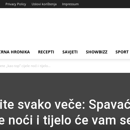
Privacy Policy
Uslovi korištenja
Impressum
CRNA HRONIKA
RECEPTI
SAVJETI
SHOWBIZZ
SPORT
 „kao top“ cijele noći i tijelo...
ite svako veče: Spava
e noći i tijelo će vam s