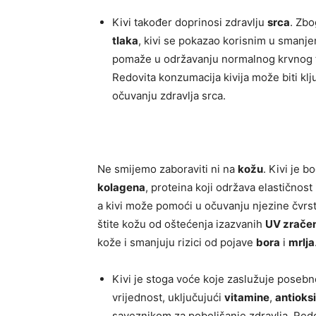
Kivi također doprinosi zdravlju
srca
. Zbo
tlaka
, kivi se pokazao korisnim u smanje
pomaže u održavanju normalnog krvnog tla
Redovita konzumacija kivija može biti klj
očuvanju zdravlja srca.
Ne smijemo zaboraviti ni na
kožu
. Kivi je b
kolagena
, proteina koji održava elastičnost
a kivi može pomoći u očuvanju njezine čvrst
štite kožu od oštećenja izazvanih
UV zrače
kože i smanjuju rizici od pojave
bora
i
mrlja
Kivi je stoga voće koje zaslužuje posebn
vrijednost, uključujući
vitamine
,
antioks
saveznikom za poboljšanje zdravlja. Redo