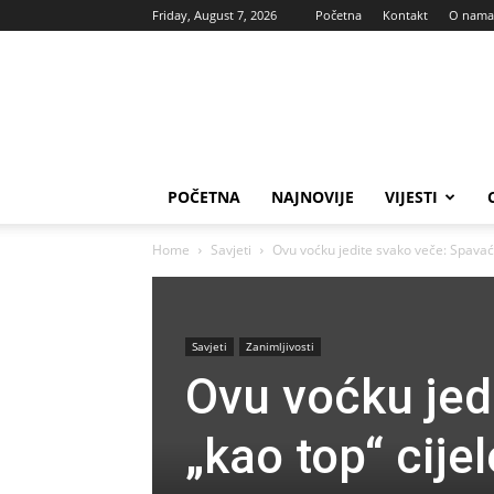
Friday, August 7, 2026
Početna
Kontakt
O nama
Vas
glas
POČETNA
NAJNOVIJE
VIJESTI
Home
Savjeti
Ovu voćku jedite svako veče: Spavaćete
Savjeti
Zanimljivosti
Ovu voćku jed
„kao top“ cijel