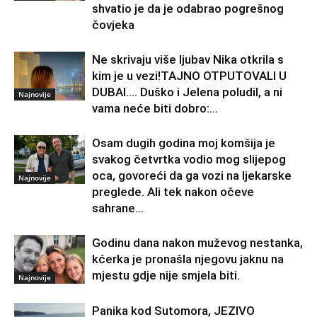
shvatio je da je odabrao pogrešnog
čovjeka
Ne skrivaju više ljubav Nika otkrila s
kim je u vezi!TAJNO OTPUTOVALI U
DUBAI…. Duško i Jelena poludil, a ni
Najnovije
vama neće biti dobro:...
Osam dugih godina moj komšija je
svakog četvrtka vodio mog slijepog
oca, govoreći da ga vozi na ljekarske
Najnovije
preglede. Ali tek nakon očeve
sahrane...
Godinu dana nakon muževog nestanka,
kćerka je pronašla njegovu jaknu na
mjestu gdje nije smjela biti.
Najnovije
Panika kod Sutomora, JEZIVO