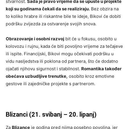
stvarnost.
Sada je pravo vrijeme da se upuste u projekte
koji su godinama čekali da se realiziraju.
Bez obzira na
to koliko hrabre ili riskantne bile te ideje, Bikovi će dobiti
podršku zvijezda za ostvarenje svojih snova.
Obrazovanje i osobni razvoj
bit će u fokusu, osobito u
kolovozu i rujnu, kada će biti povoljno vrijeme za tečajeve
ili ispite. Financijski, Bikovi mogu očekivati podršku u
vidu nasljedstva ili poklona od partnera, što će dodatno
ojačati njihovu sigurnost i stabilnost.
Romantika također
obećava uzbudljive trenutke,
osobito kroz emotivne
gestove ili zajedničke projekte s partnerom.
Blizanci (21. svibanj – 20. lipanj)
Za
Blizance
je godina pred njima posebno povoljna, jer