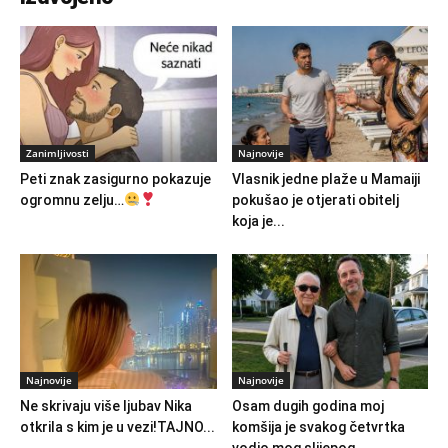
Zanimljivosti
Najnovije
Peti znak zasigurno pokazuje
Vlasnik jedne plaže u Mamaiji
ogromnu zelju…
pokušao je otjerati obitelj
koja je...
Najnovije
Najnovije
Ne skrivaju više ljubav Nika
Osam dugih godina moj
otkrila s kim je u vezi!TAJNO...
komšija je svakog četvrtka
vodio mog slijepog...