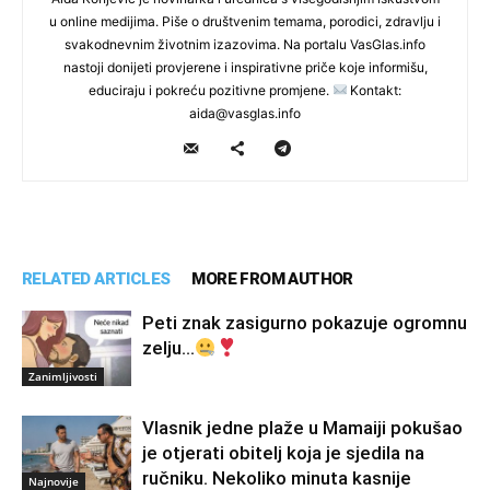
u online medijima. Piše o društvenim temama, porodici, zdravlju i
svakodnevnim životnim izazovima. Na portalu VasGlas.info
nastoji donijeti provjerene i inspirativne priče koje informišu,
educiraju i pokreću pozitivne promjene.
Kontakt:
aida@vasglas.info
RELATED ARTICLES
MORE FROM AUTHOR
Peti znak zasigurno pokazuje ogromnu
zelju…
Zanimljivosti
Vlasnik jedne plaže u Mamaiji pokušao
je otjerati obitelj koja je sjedila na
ručniku. Nekoliko minuta kasnije
Najnovije