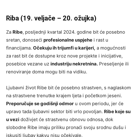
Riba (19. veljače – 20. ožujka)
Za
Ribe
, posljednji kvartal 2024. godine bit će posebno
sretan, donoseći
profesionalne uspjehe
i rast u
financijama.
Očekuju ih trijumfi u karijeri,
a mogućnosti
za rast bit će dostupne kroz nove projekte i inicijative,
posebice vezane uz
industriju nekretnina.
Preseljenje ili
renoviranje doma mogu biti na vidiku.
Ljubavni život Ribe bit će posebno strastven, s naglaskom
na strastvene trenutke krajem ljeta i početkom jeseni.
Preporučuje se godišnji odmor
u ovom periodu, jer će
upravo tada ljubavni sektor biti vrlo povoljan.
Ribe koje su
u vezi
doživjet će strastvenu obnovu odnosa, dok
slobodne Ribe imaju priliku pronaći svoju srodnu dušu i
iskusiti ljubav kakvu nisu očekivale.