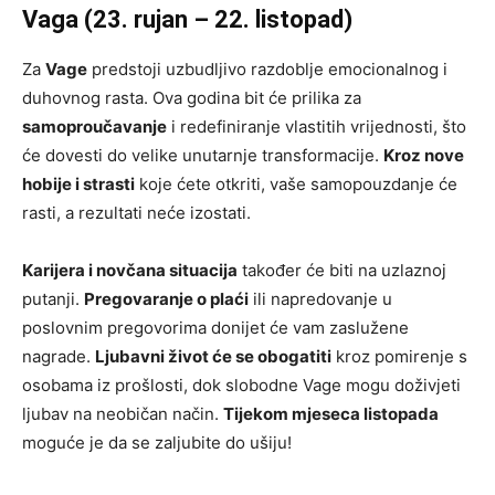
Vaga (23. rujan – 22. listopad)
Za
Vage
predstoji uzbudljivo razdoblje emocionalnog i
duhovnog rasta. Ova godina bit će prilika za
samoproučavanje
i redefiniranje vlastitih vrijednosti, što
će dovesti do velike unutarnje transformacije.
Kroz nove
hobije i strasti
koje ćete otkriti, vaše samopouzdanje će
rasti, a rezultati neće izostati.
Karijera i novčana situacija
također će biti na uzlaznoj
putanji.
Pregovaranje o plaći
ili napredovanje u
poslovnim pregovorima donijet će vam zaslužene
nagrade.
Ljubavni život će se obogatiti
kroz pomirenje s
osobama iz prošlosti, dok slobodne Vage mogu doživjeti
ljubav na neobičan način.
Tijekom mjeseca listopada
moguće je da se zaljubite do ušiju!