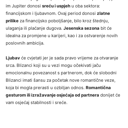
im Jupiter donosi
sreću i uspjeh
u oba sektora:
financijskom i ljubavnom. Ovaj period donosi
zlatne
prilike
za financijsko poboljšanje, bilo kroz štednju,
ulaganja ili plaćanje dugova.
Jesenska sezona
bit će
idealna za promjene u karijeri, kao i za ostvarenje novih
poslovnih ambicija.
Ljubav
će cvjetati jer je sada pravo vrijeme za otvaranje
srca. Blizanci koji su u vezi mogu očekivati jaču
emocionalnu povezanost s partnerom, dok će slobodni
Blizanci imati šansu za početak nove romantične veze,
koja bi mogla prerasti u ozbiljan odnos.
Romantična
gesturom ili izražavanje osjećaja od partnera
donijet će
vam osjećaj stabilnosti i sreće.