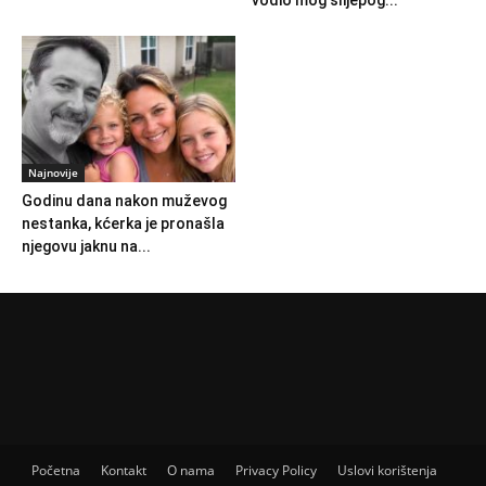
Najnovije
Godinu dana nakon muževog
nestanka, kćerka je pronašla
njegovu jaknu na...
Početna
Kontakt
O nama
Privacy Policy
Uslovi korištenja