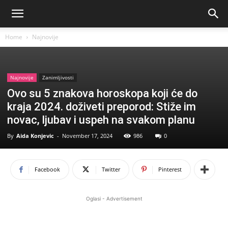
Home
Najnovije
Najnovije
Zanimljivosti
Ovo su 5 znakova horoskopa koji će do
kraja 2024. doživeti preporod: Stiže im
novac, ljubav i uspeh na svakom planu
By
Aida Konjevic
-
November 17, 2024
986
0
Facebook
Twitter
Pinterest
Oglasi - Advertisement