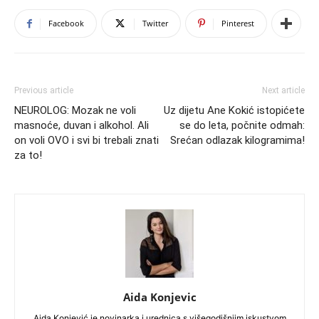
Facebook
Twitter
Pinterest
Previous article
Next article
NEUROLOG: Mozak ne voli
Uz dijetu Ane Kokić istopićete
masnoće, duvan i alkohol. Ali
se do leta, počnite odmah:
on voli OVO i svi bi trebali znati
Srećan odlazak kilogramima!
za to!
Aida Konjevic
Aida Konjević je novinarka i urednica s višegodišnjim iskustvom