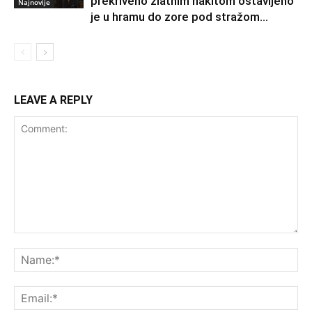
prekriveno zlatnim nakitom ostavljeno
Najnovije
je u hramu do zore pod stražom...
LEAVE A REPLY