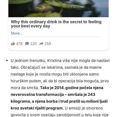
U jednom trenutku, Kristina više nije mogla da nastavi
tako. Obraćajući se lekarima, saznala je da masne
naslage koje je nosila mogu biti uklonjene samo
hirurškim putem, ali da bi operacija bila moguća, prvo
mora da smrša.
Tako je 2014. godine počela njena
neverovatna transformacija – smršala je 243
kilograma, a njena borba i trud pratili su milioni ljudi
kroz svetski rijaliti program.
U emisiji je otvoreno
govorila o svom osećaju zarobljenosti u telu koje nije