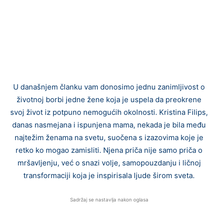
U današnjem članku vam donosimo jednu zanimljivost o
životnoj borbi jedne žene koja je uspela da preokrene
svoj život iz potpuno nemogućih okolnosti. Kristina Filips,
danas nasmejana i ispunjena mama, nekada je bila među
najtežim ženama na svetu, suočena s izazovima koje je
retko ko mogao zamisliti. Njena priča nije samo priča o
mršavljenju, već o snazi volje, samopouzdanju i ličnoj
transformaciji koja je inspirisala ljude širom sveta.
Sadržaj se nastavlja nakon oglasa