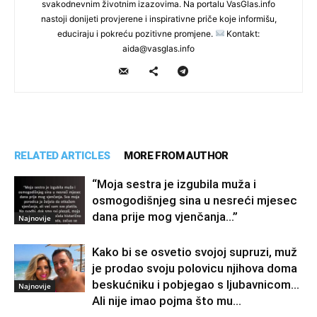
svakodnevnim životnim izazovima. Na portalu VasGlas.info
nastoji donijeti provjerene i inspirativne priče koje informišu,
educiraju i pokreću pozitivne promjene.
Kontakt:
aida@vasglas.info
RELATED ARTICLES
MORE FROM AUTHOR
“Moja sestra je izgubila muža i
osmogodišnjeg sina u nesreći mjesec
dana prije mog vjenčanja…”
Najnovije
Kako bi se osvetio svojoj supruzi, muž
je prodao svoju polovicu njihova doma
beskućniku i pobjegao s ljubavnicom…
Najnovije
Ali nije imao pojma što mu...