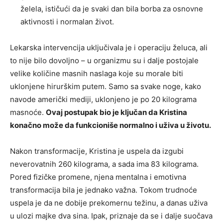
želela, ističući da je svaki dan bila borba za osnovne
aktivnosti i normalan život.
Lekarska intervencija uključivala je i operaciju želuca, ali
to nije bilo dovoljno – u organizmu su i dalje postojale
velike količine masnih naslaga koje su morale biti
uklonjene hirurškim putem. Samo sa svake noge, kako
navode američki mediji, uklonjeno je po 20 kilograma
masnoće.
Ovaj postupak bio je ključan da Kristina
konačno može da funkcioniše normalno i uživa u životu.
Nakon transformacije, Kristina je uspela da izgubi
neverovatnih 260 kilograma, a sada ima 83 kilograma.
Pored fizičke promene, njena mentalna i emotivna
transformacija bila je jednako važna. Tokom trudnoće
uspela je da ne dobije prekomernu težinu, a danas uživa
u ulozi majke dva sina. Ipak, priznaje da se i dalje suočava