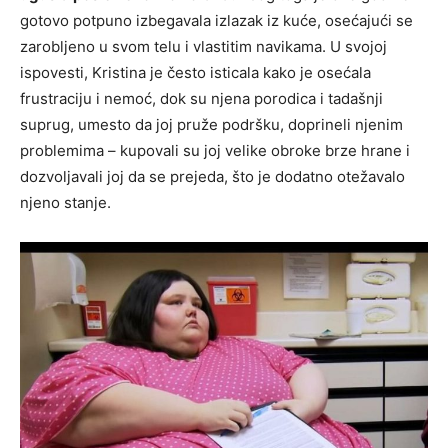
gotovo potpuno izbegavala izlazak iz kuće, osećajući se
zarobljeno u svom telu i vlastitim navikama. U svojoj
ispovesti, Kristina je često isticala kako je osećala
frustraciju i nemoć, dok su njena porodica i tadašnji
suprug, umesto da joj pruže podršku, doprineli njenim
problemima – kupovali su joj velike obroke brze hrane i
dozvoljavali joj da se prejeda, što je dodatno otežavalo
njeno stanje.