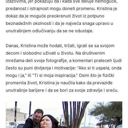
izazovima, jer pokazuju da i kada sve deluje nemoguće,
predanost i istrajnost mogu doneti promenu. Kristina je
dokaz da je moguće preokrenuti život iz potpuno
beznadežnih okolnosti i da je najveća snaga upravo u
unutrašnjem odlučivanju da se ne odustaje.
Danas, Kristina može hodati, trčati, igrati se sa svojom
decom i slobodno uživati u životu. Na društvenim
mrežama deli svoje fotografije, a komentari prateceh ljudi
često su puni divljenja i motivacije: “Ako si ti uspela, onda
mogu i ja,” ili “Ti si moja inspiracija.” Osim što je fizički
promenila život, Kristina je naučila kako da prevaziđe
unutrašnje barijere i da se bori za svoje zdravlje i sreću.