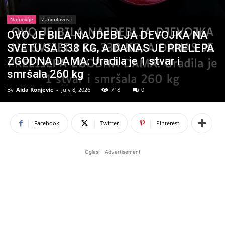
Najnovije
Zanimljivosti
OVO JE BILA NAJDEBLJA DEVOJKA NA
SVETU SA 338 KG, A DANAS JE PRELEPA
ZGODNA DAMA: Uradila je 1 stvar i
smršala 260 kg
By
Aida Konjevic
-
July 8, 2026
718
0
Facebook
Twitter
Pinterest
Oglasi - Advertisement