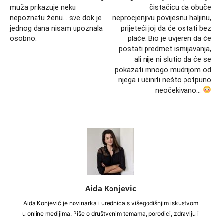
muža prikazuje neku
čistačicu da obuče
nepoznatu ženu… sve dok je
neprocjenjivu povijesnu haljinu,
jednog dana nisam upoznala
prijeteći joj da će ostati bez
osobno.
plaće. Bio je uvjeren da će
postati predmet ismijavanja,
ali nije ni slutio da će se
pokazati mnogo mudrijom od
njega i učiniti nešto potpuno
neočekivano…
Aida Konjevic
Aida Konjević je novinarka i urednica s višegodišnjim iskustvom
u online medijima. Piše o društvenim temama, porodici, zdravlju i