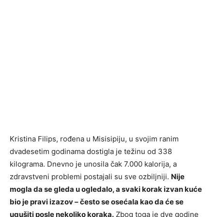
Kristina Filips, rođena u Misisipiju, u svojim ranim
dvadesetim godinama dostigla je težinu od 338
kilograma. Dnevno je unosila čak 7.000 kalorija, a
zdravstveni problemi postajali su sve ozbiljniji.
Nije
mogla da se gleda u ogledalo, a svaki korak izvan kuće
bio je pravi izazov – često se osećala kao da će se
ugušiti posle nekoliko koraka.
Zbog toga je dve godine