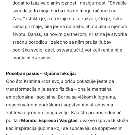
dodatno izazivalo anksioznost i nesigurnost. “Shvatila
sam da je to moja borba i da ne mogu računati na
Zaka,” istakla je, a na kraju su se razveli, što je, kako
sama priznaje, bila jedna od najboljih odluka u njenom
životu. Danas, sa novim partnerom, Kristina je stvorila
srećnu porodicu i zajedno sa njim pruža ljubav i
podršku svojoj deci, ostvarujući život koji ranije nije
mogla ni da zamisli.
Poseban pasus – ključna lekcija:
Ono što Kristina kroz svoju priču pokazuje jeste da
transformacija nije samo fizička – ona je mentalna,
emocionalna i socijalna. Borba sa viškom kilograma,
neadekvatnom podrškom i sopstvenim strahovima
zahteva ogromnu snagu volje. Kao što prenose domaći
portali
Mondo, Espreso i Vas glas
, ovakve ispovesti služe
kao inspiracija ljudima koji se suočavaju sa sopstvenim