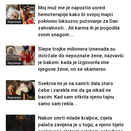
Moj muž me je napustio usred
hemoterapije kako bi svojoj majci
poklonio luksuzno putovanje za Dan
Najnovije
zahvalnosti… Ali karma ih je pogodila
svom snagom....
Slepe trojke milionera iznenada su
dotrčale do nepoznate žene, nazvavši
je bakom: kada je izgovorila ime
Najnovije
njegove žene, on se skamenio.
Svekrva mi je na samrti dala staro
ćebe i zarekla me da ga nikad ne
bacim: Kad sam otkrila njenu tajnu
Najnovije
samo sam rekla...
Nakon smrti mlade kraljice, cijela
palača zavijena je u tugu, a njeno tijelo