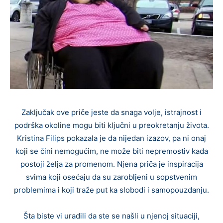
Zaključak ove priče jeste da snaga volje, istrajnost i
podrška okoline mogu biti ključni u preokretanju života.
Kristina Filips pokazala je da nijedan izazov, pa ni onaj
koji se čini nemogućim, ne može biti nepremostiv kada
postoji želja za promenom. Njena priča je inspiracija
svima koji osećaju da su zarobljeni u sopstvenim
problemima i koji traže put ka slobodi i samopouzdanju.
Šta biste vi uradili da ste se našli u njenoj situaciji,