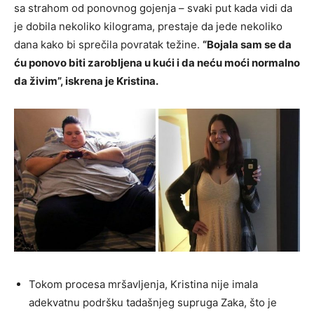
sa strahom od ponovnog gojenja – svaki put kada vidi da
je dobila nekoliko kilograma, prestaje da jede nekoliko
dana kako bi sprečila povratak težine.
“Bojala sam se da
ću ponovo biti zarobljena u kući i da neću moći normalno
da živim”, iskrena je Kristina.
Tokom procesa mršavljenja, Kristina nije imala
adekvatnu podršku tadašnjeg supruga Zaka, što je