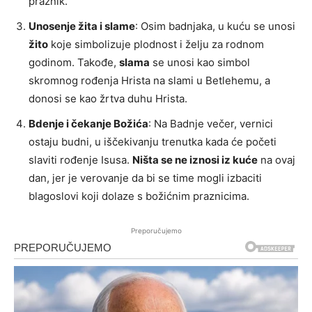
praznik.
Unosenje žita i slame
: Osim badnjaka, u kuću se unosi
žito
koje simbolizuje plodnost i želju za rodnom
godinom. Takođe,
slama
se unosi kao simbol
skromnog rođenja Hrista na slami u Betlehemu, a
donosi se kao žrtva duhu Hrista.
Bdenje i čekanje Božića
: Na Badnje večer, vernici
ostaju budni, u iščekivanju trenutka kada će početi
slaviti rođenje Isusa.
Ništa se ne iznosi iz kuće
na ovaj
dan, jer je verovanje da bi se time mogli izbaciti
blagoslovi koji dolaze s božićnim praznicima.
Preporučujemo