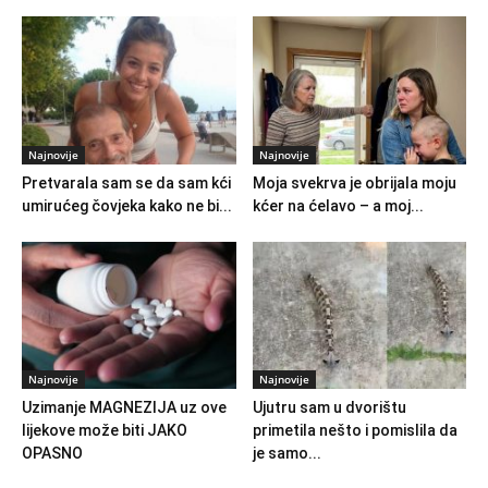
Najnovije
Najnovije
Pretvarala sam se da sam kći
Moja svekrva je obrijala moju
umirućeg čovjeka kako ne bi...
kćer na ćelavo – a moj...
Najnovije
Najnovije
Uzimanje MAGNEZIJA uz ove
Ujutru sam u dvorištu
lijekove može biti JAKO
primetila nešto i pomislila da
OPASNO
je samo...