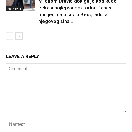
Milenom Dravić dok ga je kod kuće
čekala najlepša doktorka: Danas
Najnovije
omiljeni na pijaci u Beogradu, a
njegovog sina...
LEAVE A REPLY