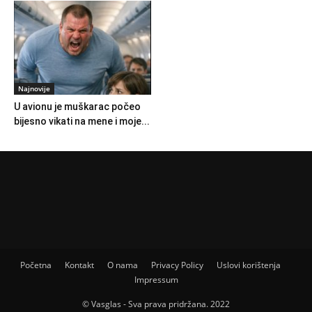
Najnovije
U avionu je muškarac počeo
bijesno vikati na mene i moje...
Početna
Kontakt
O nama
Privacy Policy
Uslovi korištenja
Impressum
© Vasglas - Sva prava pridržana. 2022