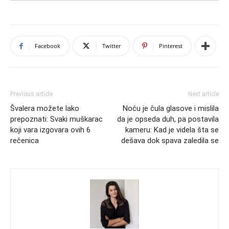
Facebook
Twitter
Pinterest
Previous article
Next article
Švalera možete lako
Noću je čula glasove i mislila
prepoznati: Svaki muškarac
da je opseda duh, pa postavila
koji vara izgovara ovih 6
kameru: Kad je videla šta se
rečenica
dešava dok spava zaledila se