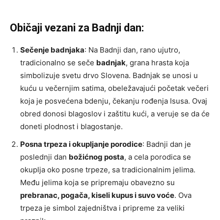
Običaji vezani za Badnji dan:
Sečenje badnjaka
: Na Badnji dan, rano ujutro,
tradicionalno se seče
badnjak
, grana hrasta koja
simbolizuje svetu drvo Slovena. Badnjak se unosi u
kuću u večernjim satima, obeležavajući početak večeri
koja je posvećena bdenju, čekanju rođenja Isusa. Ovaj
obred donosi blagoslov i zaštitu kući, a veruje se da će
doneti plodnost i blagostanje.
Posna trpeza i okupljanje porodice
: Badnji dan je
poslednji dan
božićnog posta
, a cela porodica se
okuplja oko posne trpeze, sa tradicionalnim jelima.
Među jelima koja se pripremaju obavezno su
prebranac, pogača, kiseli kupus i suvo voće
. Ova
trpeza je simbol zajedništva i pripreme za veliki