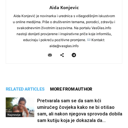
Aida Konjevic
Aida Konjević je novinarka i urednica s višegodišnjim iskustvom
u online medijima. Piše o društvenim temama, porodici, zdravlju i
svakodnevnim životnim izazovima. Na portalu VasGlas.info
nastoji donijeti provjerene i inspirativne priče koje informišu,
educiraju i pokreću pozitivne promjene.
Kontakt:
aida@vasglas.info
RELATED ARTICLES
MORE FROM AUTHOR
Pretvarala sam se da sam kći
umirućeg čovjeka kako ne bi otišao
sam, ali nakon njegova sprovoda dobila
Najnovije
sam kutiju koja je dokazala da...