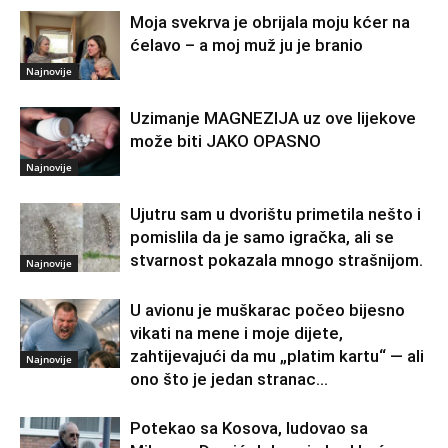
Moja svekrva je obrijala moju kćer na
ćelavo – a moj muž ju je branio
Najnovije
Uzimanje MAGNEZIJA uz ove lijekove
može biti JAKO OPASNO
Najnovije
Ujutru sam u dvorištu primetila nešto i
pomislila da je samo igračka, ali se
stvarnost pokazala mnogo strašnijom.
Najnovije
U avionu je muškarac počeo bijesno
vikati na mene i moje dijete,
zahtijevajući da mu „platim kartu“ — ali
Najnovije
ono što je jedan stranac...
Potekao sa Kosova, ludovao sa