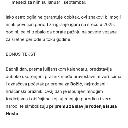
meseci za njih su januar i septembar.
Iako astrologija ne garantuje dobitak, ovi znakovi bi mogli
imati povoljan period za igranje igara na sreću u 2025.
godini, pa bi trebalo da obrate pažnju na savete vezane
za sretne periode u toku godine.
BONUS TEKST
Badnji dan, prema julijanskom kalendaru, predstavlja
duboko ukorenjeni praznik među pravoslavnim vernicima
i označava početak priprema za
Božić
, najradosniji
hrišćanski praznik. Ovaj dan je ispunjen mnogim
tradicijama i običajima koji ujedinjuju porodicu i verni
narod, te simbolizuju
pripremu za slavlje rođenja Isusa
Hrista
.