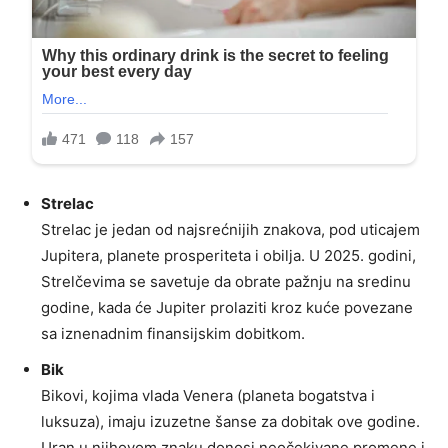
Strelac
Strelac je jedan od najsrećnijih znakova, pod uticajem
Jupitera, planete prosperiteta i obilja. U 2025. godini,
Strelčevima se savetuje da obrate pažnju na sredinu
godine, kada će Jupiter prolaziti kroz kuće povezane
sa iznenadnim finansijskim dobitkom.
Bik
Bikovi, kojima vlada Venera (planeta bogatstva i
luksuza), imaju izuzetne šanse za dobitak ove godine.
Uran u njihovom znaku donosi neočekivane promene i