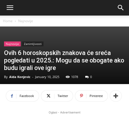
Home
Najnovije
Najnovije
Zanimljivosti
Ovih 6 horoskopskih znakova će sreća
pogledati u 2025.: Mogu da se obogate ako
budu igrali ove igre
By
Aida Konjevic
-
January 10, 2025
1078
0
Facebook
Twitter
Pinterest
Oglasi - Advertisement