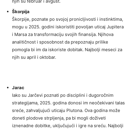
njih su februar i avgust.
Škorpija
Škorpije, poznate po svojoj pronicljivosti i instinktima,
mogu u 2025. godini iskoristiti povoljan uticaj Jupitera
i Marsa za transformaciju svojih finansija. Njihova
analitičnost i sposobnost da prepoznaju prilike
pomogla bi im da iskoriste dobitak. Najbolji meseci za
njih su april i oktobar.
Jarac
Iako su Jarčevi poznati po disciplini i dugoročnim
strategijama, 2025. godina donosi im neočekivani talas
sreće, zahvaljujući uticaju Plutona. Ova godina može
doneti plodove strpljenja, pa bi mogli doživeti
iznenadne dobitke, uključujući i igre na sreću. Najbolji