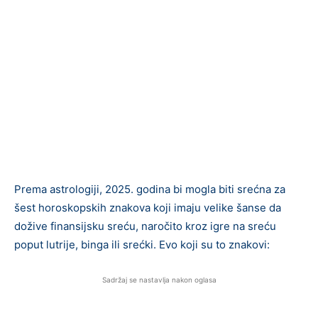
Prema astrologiji, 2025. godina bi mogla biti srećna za
šest horoskopskih znakova koji imaju velike šanse da
dožive finansijsku sreću, naročito kroz igre na sreću
poput lutrije, binga ili srećki. Evo koji su to znakovi:
Sadržaj se nastavlja nakon oglasa