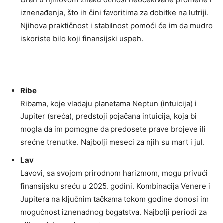
iznenađenja, što ih čini favoritima za dobitke na lutriji.
Njihova praktičnost i stabilnost pomoći će im da mudro
iskoriste bilo koji finansijski uspeh.
Ribe
Ribama, koje vladaju planetama Neptun (intuicija) i
Jupiter (sreća), predstoji pojačana intuicija, koja bi
mogla da im pomogne da predosete prave brojeve ili
srećne trenutke. Najbolji meseci za njih su mart i jul.
Lav
Lavovi, sa svojom prirodnom harizmom, mogu privući
finansijsku sreću u 2025. godini. Kombinacija Venere i
Jupitera na ključnim tačkama tokom godine donosi im
mogućnost iznenadnog bogatstva. Najbolji periodi za