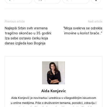
Previous article
Next article
Najlepši Srbin svih vremena
“Moja svekrva se odrekla
tragično skončao u 35. godini:
imovine u korist braće…”
Iza sebe ostavio ćerku koja
danas izgleda kao Boginja
Aida Konjevic
Aida Konjević je novinarka i urednica s višegodišnjim iskustvom
u online medijima. Piše o društvenim temama, porodici, zdravlju i