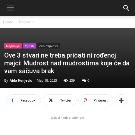
Home
Najnovije
Najnovije
Vijesti
Zanimljivosti
Ove 3 stvari ne treba pričati ni rođenoj
majci: Mudrost nad mudrostima koja će da
vam sačuva brak
By
Aida Konjevic
-
May 18, 2025
259
0
Facebook
Twitter
Pinterest
Oglasi - Advertisement