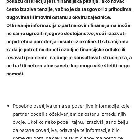
pokažu diskreciju jesu finansijska pitanja. Iako novac
često izaziva tenzije, važno je da razgovori o prihodima,
dugovima ili imovini ostanu u okviru zajednice.
Otkrivanje informacija o partnerovim finansijama može
ne samo ugroziti njegovo dostojanstvo, već i izazvati
nepotrebna poređenja i osude iz okoline. U situacijama
kada je potrebno doneti ozbiljne finansijske odluke ili
rešavati probleme, najbolje je konsultovati stručnjaka, a
ne tražiti neformalne savete koji mogu više štetiti nego
pomoći.
Posebno osetljiva tema su poverljive informacije koje
partner podeli s očekivanjem da ostanu između njih
dvoje. Ukoliko neko podeli tajnu, izrazivši jasno želju
da ostane poverljiva, odavanje te informacije bilo
kome drugom, pa čak i bliskim članovima porodice,