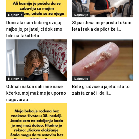
Najnovije
Najnovije
Donirala sam bubreg svojoj
Stjuardesa mi je prišla tokom
najboljoj prijateljici dok smo
leta i rekla da pilot želi...
bile na fakultetu.
Najnovije
Najnovije
Odmah nakon sahrane naše
Bele grudvice u jajetu: šta to
kćerke, moj muž me je uporno
zaista znači i da li...
nagovarao...