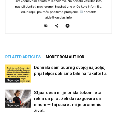
svakodnevnim životnim izazovima. Na portalu VasGlas.info
nastoji donijeti provjerene i inspirativne priče koje informišu,
educiraju i pokreću pozitivne promjene.
Kontakt:
aida@vasglas.info
RELATED ARTICLES
MORE FROM AUTHOR
Donirala sam bubreg svojoj najboljoj
prijateljici dok smo bile na fakultetu.
Najnovije
Stjuardesa mi je prišla tokom leta i
rekla da pilot želi da razgovara sa
mnom — taj susret mi je promenio
Najnovije
život.