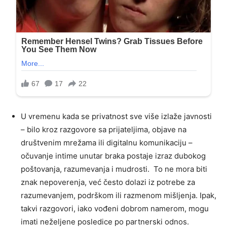
U vremenu kada se privatnost sve više izlaže javnosti
– bilo kroz razgovore sa prijateljima, objave na
društvenim mrežama ili digitalnu komunikaciju –
očuvanje intime unutar braka postaje izraz dubokog
poštovanja, razumevanja i mudrosti. To ne mora biti
znak nepoverenja, već često dolazi iz potrebe za
razumevanjem, podrškom ili razmenom mišljenja. Ipak,
takvi razgovori, iako vođeni dobrom namerom, mogu
imati neželjene posledice po partnerski odnos.