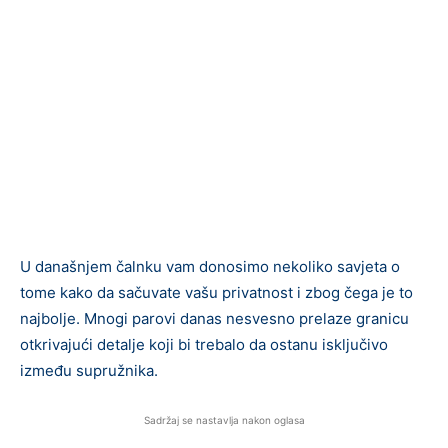
U današnjem čalnku vam donosimo nekoliko savjeta o
tome kako da sačuvate vašu privatnost i zbog čega je to
najbolje. Mnogi parovi danas nesvesno prelaze granicu
otkrivajući detalje koji bi trebalo da ostanu isključivo
između supružnika.
Sadržaj se nastavlja nakon oglasa