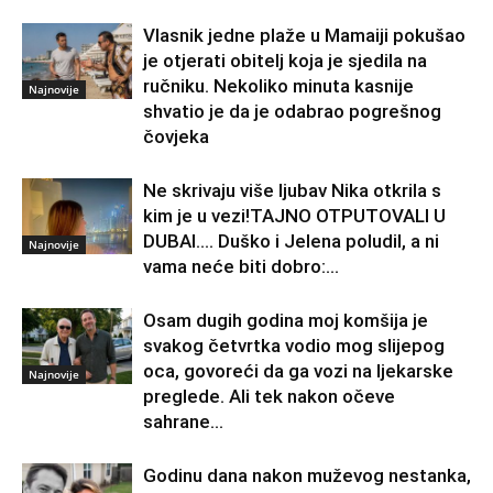
Vlasnik jedne plaže u Mamaiji pokušao
je otjerati obitelj koja je sjedila na
ručniku. Nekoliko minuta kasnije
Najnovije
shvatio je da je odabrao pogrešnog
čovjeka
Ne skrivaju više ljubav Nika otkrila s
kim je u vezi!TAJNO OTPUTOVALI U
DUBAI…. Duško i Jelena poludil, a ni
Najnovije
vama neće biti dobro:...
Osam dugih godina moj komšija je
svakog četvrtka vodio mog slijepog
oca, govoreći da ga vozi na ljekarske
Najnovije
preglede. Ali tek nakon očeve
sahrane...
Godinu dana nakon muževog nestanka,