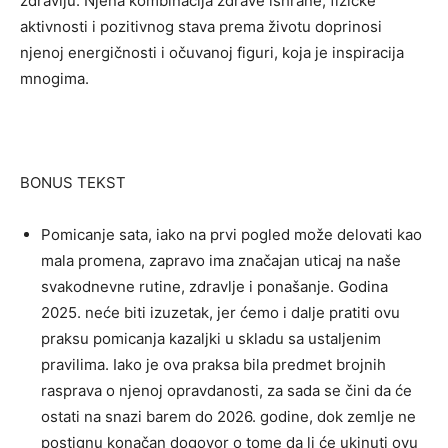
zdravlju. Njena kombinacija zdrave ishrane, fizičke
aktivnosti i pozitivnog stava prema životu doprinosi
njenoj energičnosti i očuvanoj figuri, koja je inspiracija
mnogima.
BONUS TEKST
Pomicanje sata, iako na prvi pogled može delovati kao
mala promena, zapravo ima značajan uticaj na naše
svakodnevne rutine, zdravlje i ponašanje. Godina
2025. neće biti izuzetak, jer ćemo i dalje pratiti ovu
praksu pomicanja kazaljki u skladu sa ustaljenim
pravilima. Iako je ova praksa bila predmet brojnih
rasprava o njenoj opravdanosti, za sada se čini da će
ostati na snazi barem do 2026. godine, dok zemlje ne
postignu konačan dogovor o tome da li će ukinuti ovu