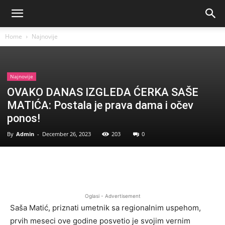
Home
Najnovije
Najnovije
OVAKO DANAS IZGLEDA ĆERKA SAŠE
MATIĆA: Postala je prava dama i očev
ponos!
By
Admin
-
December 26, 2023
203
0
Facebook
Twitter
Pinterest
Oglasi - Advertisement
Saša Matić, priznati umetnik sa regionalnim uspehom,
prvih meseci ove godine posvetio je svojim vernim