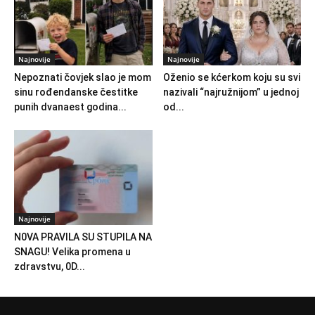
Najnovije
Najnovije
Nepoznati čovjek slao je mom
Oženio se kćerkom koju su svi
sinu rođendanske čestitke
nazivali “najružnijom” u jednoj
punih dvanaest godina...
od...
Najnovije
N0VA PRAVlLA SU STUPILA NA
SNAGU! Velika promena u
zdravstvu, 0D...