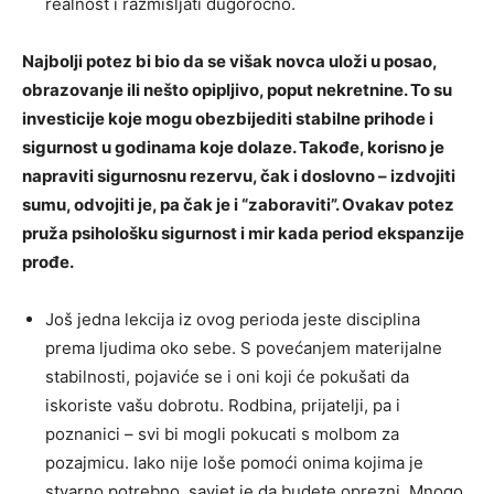
realnost i razmišljati dugoročno.
Najbolji potez bi bio da se višak novca uloži u posao,
obrazovanje ili nešto opipljivo, poput nekretnine. To su
investicije koje mogu obezbijediti stabilne prihode i
sigurnost u godinama koje dolaze. Takođe, korisno je
napraviti sigurnosnu rezervu, čak i doslovno – izdvojiti
sumu, odvojiti je, pa čak je i “zaboraviti”. Ovakav potez
pruža psihološku sigurnost i mir kada period ekspanzije
prođe.
Još jedna lekcija iz ovog perioda jeste disciplina
prema ljudima oko sebe. S povećanjem materijalne
stabilnosti, pojaviće se i oni koji će pokušati da
iskoriste vašu dobrotu. Rodbina, prijatelji, pa i
poznanici – svi bi mogli pokucati s molbom za
pozajmicu. Iako nije loše pomoći onima kojima je
stvarno potrebno, savjet je da budete oprezni. Mnogo