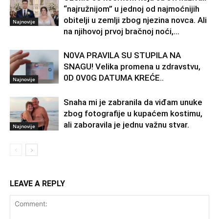
“najružnijom” u jednoj od najmoćnijih
obitelji u zemlji zbog njezina novca. Ali
Najnovije
na njihovoj prvoj bračnoj noći,...
N0VA PRAVlLA SU STUPILA NA
SNAGU! Velika promena u zdravstvu,
0D 0V0G DATUMA KREĆE..
Najnovije
Snaha mi je zabranila da viđam unuke
zbog fotografije u kupaćem kostimu,
ali zaboravila je jednu važnu stvar.
Najnovije
LEAVE A REPLY