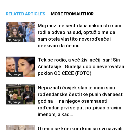
RELATED ARTICLES
MORE FROM AUTHOR
Moj muž me šest dana nakon što sam
rodila odveo na sud, optužio me da
sam otela vlastito novorođenče i
Najnovije
očekivao da će mu...
Tek se rodio, a već živi nečiji san! Sin
Anastasije i Gudelja dobio neverovatan
poklon OD CECE (FOTO)
Najnovije
Nepoznati čovjek slao je mom sinu
rođendanske čestitke punih dvanaest
godina — na njegov osamnaesti
Najnovije
rođendan prvi se put potpisao pravim
imenom, a kad...
Oženio se kćerkom koju su svi nazivali