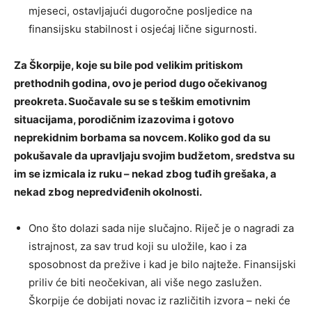
mjeseci, ostavljajući dugoročne posljedice na
finansijsku stabilnost i osjećaj lične sigurnosti.
Za Škorpije, koje su bile pod velikim pritiskom
prethodnih godina, ovo je period dugo očekivanog
preokreta. Suočavale su se s teškim emotivnim
situacijama, porodičnim izazovima i gotovo
neprekidnim borbama sa novcem. Koliko god da su
pokušavale da upravljaju svojim budžetom, sredstva su
im se izmicala iz ruku – nekad zbog tuđih grešaka, a
nekad zbog nepredviđenih okolnosti.
Ono što dolazi sada nije slučajno. Riječ je o nagradi za
istrajnost, za sav trud koji su uložile, kao i za
sposobnost da prežive i kad je bilo najteže. Finansijski
priliv će biti neočekivan, ali više nego zaslužen.
Škorpije će dobijati novac iz različitih izvora – neki će