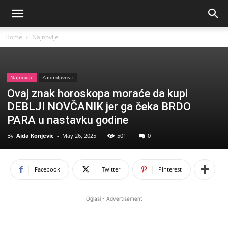
Home
Najnovije
Najnovije
Zanimljivosti
Ovaj znak horoskopa moraće da kupi
DEBLJI NOVČANIK jer ga čeka BRDO
PARA u nastavku godine
By
Aida Konjevic
-
May 26, 2025
501
0
Facebook
Twitter
Pinterest
Oglasi - Advertisement