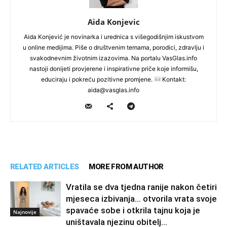
Aida Konjevic
Aida Konjević je novinarka i urednica s višegodišnjim iskustvom
u online medijima. Piše o društvenim temama, porodici, zdravlju i
svakodnevnim životnim izazovima. Na portalu VasGlas.info
nastoji donijeti provjerene i inspirativne priče koje informišu,
educiraju i pokreću pozitivne promjene.
Kontakt:
aida@vasglas.info
RELATED ARTICLES
MORE FROM AUTHOR
Vratila se dva tjedna ranije nakon četiri
mjeseca izbivanja… otvorila vrata svoje
spavaće sobe i otkrila tajnu koja je
Najnovije
uništavala njezinu obitelj…