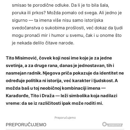
smisao te porodične odluke. Da li je to bila šala,
poruka ili prkos? Možda pomalo od svega. Ali jedno je
sigurno — ta imena više nisu samo istorijska
svedočanstva o sukobima prošlosti, već dokaz da ljudi
mogu pronaći mir i humor u svemu, čak i u onome što
je nekada delilo čitave narode.
Tito Misimović, čovek koji nosi ime koje je za jedne
svetinja, a za druge rana, danas je jednostavan, tih i
nasmejan radnik. Njegova priča pokazuje da identitet ne
određuje politika ni istorija, već karakter i ljudskost. A
možda baš u toj neobičnoj kombinaciji imena —
Karađorđe, Tito i Draža — leži simbolika koja nadilazi
vreme: da se iz različitosti ipak može roditi mi.
Preporučujemo