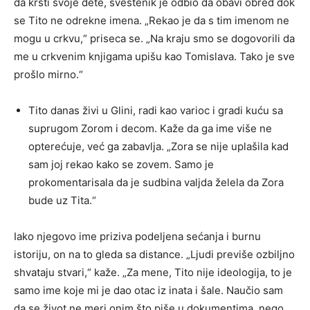
da krsti svoje dete, sveštenik je odbio da obavi obred dok
se Tito ne odrekne imena. „Rekao je da s tim imenom ne
mogu u crkvu,“ priseca se. „Na kraju smo se dogovorili da
me u crkvenim knjigama upišu kao Tomislava. Tako je sve
prošlo mirno.“
Tito danas živi u Glini, radi kao varioc i gradi kuću sa
suprugom Zorom i decom. Kaže da ga ime više ne
opterećuje, već ga zabavlja. „Zora se nije uplašila kad
sam joj rekao kako se zovem. Samo je
prokomentarisala da je sudbina valjda želela da Zora
bude uz Tita.“
Iako njegovo ime priziva podeljena sećanja i burnu
istoriju, on na to gleda sa distance. „Ljudi previše ozbiljno
shvataju stvari,“ kaže. „Za mene, Tito nije ideologija, to je
samo ime koje mi je dao otac iz inata i šale. Naučio sam
da se život ne meri onim što piše u dokumentima, nego