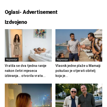
Oglasi- Advertisement
Izdvojeno
Najnovije
Najnovije
Vratila se dva tjedna ranije
Vlasnik jedne plaže u Mamaiji
nakon četiri mjeseca
pokušao je otjerati obitelj
izbivanja… otvorila vrata...
koja je...