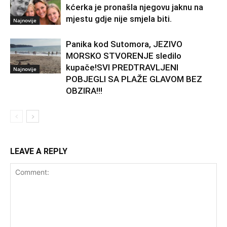
kćerka je pronašla njegovu jaknu na
mjestu gdje nije smjela biti.
Najnovije
Panika kod Sutomora, JEZIVO
MORSKO STVORENJE sledilo
kupače!SVI PREDTRAVLJENI
Najnovije
POBJEGLI SA PLAŽE GLAVOM BEZ
OBZIRA!!!
LEAVE A REPLY