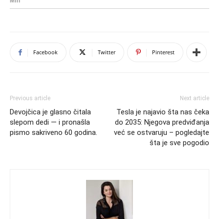
Facebook
Twitter
Pinterest
Previous article
Next article
Devojčica je glasno čitala
Tesla je najavio šta nas čeka
slepom dedi — i pronašla
do 2035: Njegova predviđanja
pismo sakriveno 60 godina.
već se ostvaruju – pogledajte
šta je sve pogodio