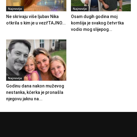
Najnovije
Najnovije
Ne skrivaju više ljubav Nika
Osam dugih godina moj
otkrila s kim je u vezi!TAJNO...
komšija je svakog četvrtka
vodio mog slijepog...
Najnovije
Godinu dana nakon muževog
nestanka, kćerka je pronašla
njegovu jaknu na...