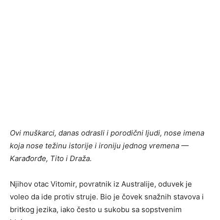
Ovi muškarci, danas odrasli i porodični ljudi, nose imena
koja nose težinu istorije i ironiju jednog vremena —
Karađorđe, Tito i Draža.
Njihov otac Vitomir, povratnik iz Australije, oduvek je
voleo da ide protiv struje. Bio je čovek snažnih stavova i
britkog jezika, iako često u sukobu sa sopstvenim