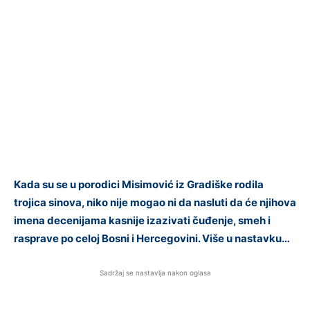
Kada su se u porodici Misimović iz Gradiške rodila
trojica sinova, niko nije mogao ni da nasluti da će njihova
imena decenijama kasnije izazivati čuđenje, smeh i
rasprave po celoj Bosni i Hercegovini. Više u nastavku…
Sadržaj se nastavlja nakon oglasa