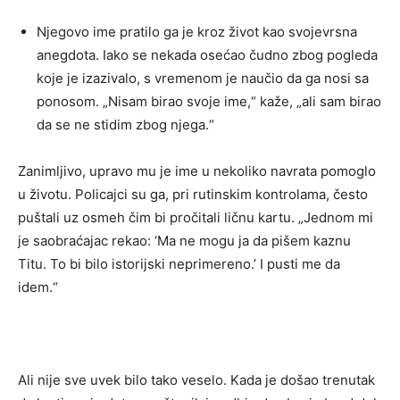
Njegovo ime pratilo ga je kroz život kao svojevrsna
anegdota. Iako se nekada osećao čudno zbog pogleda
koje je izazivalo, s vremenom je naučio da ga nosi sa
ponosom. „Nisam birao svoje ime,“ kaže, „ali sam birao
da se ne stidim zbog njega.“
Zanimljivo, upravo mu je ime u nekoliko navrata pomoglo
u životu. Policajci su ga, pri rutinskim kontrolama, često
puštali uz osmeh čim bi pročitali ličnu kartu. „Jednom mi
je saobraćajac rekao: ‘Ma ne mogu ja da pišem kaznu
Titu. To bi bilo istorijski neprimereno.’ I pusti me da
idem.“
Ali nije sve uvek bilo tako veselo. Kada je došao trenutak