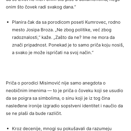
onim što čovek radi svakog dana.“
Planira čak da sa porodicom poseti Kumrovec, rodno
mesto Josipa Broza. „Ne zbog politike, već zbog
radoznalosti,“ kaže. „Zašto da ne? Ime ne mora da
znači pripadnost. Ponekad je to samo priča koju nosiš,
a svako je može ispričati na svoj način.“
Priča o porodici Misimović nije samo anegdota o
neobičnim imenima — to je priča o čoveku koji se usudio
da se poigra sa simbolima, o sinu koji je iz tog čina
nasleđene ironije izgradio sopstveni identitet i naučio da
se ne plaši da bude različit.
Kroz decenije, mnogi su pokušavali da razumeju