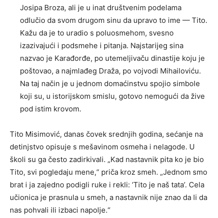
Josipa Broza, ali je u inat društvenim podelama
odlučio da svom drugom sinu da upravo to ime — Tito.
Kažu da je to uradio s poluosmehom, svesno
izazivajući i podsmehe i pitanja. Najstarijeg sina
nazvao je Karađorđe, po utemeljivaču dinastije koju je
poštovao, a najmlađeg Draža, po vojvodi Mihailoviću.
Na taj način je u jednom domaćinstvu spojio simbole
koji su, u istorijskom smislu, gotovo nemogući da žive
pod istim krovom.
Tito Misimović, danas čovek srednjih godina, sećanje na
detinjstvo opisuje s mešavinom osmeha i nelagode. U
školi su ga često zadirkivali. „Kad nastavnik pita ko je bio
Tito, svi pogledaju mene,“ priča kroz smeh. „Jednom smo
brat i ja zajedno podigli ruke i rekli: ‘Tito je naš tata’. Cela
učionica je prasnula u smeh, a nastavnik nije znao da li da
nas pohvali ili izbaci napolje.“