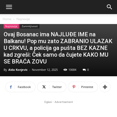
Home
Najnovije
Najnovije
Zanimljivosti
Ovaj Bosanac ima NAJLUĐE IME na
Balkanu! Pop mu zato ZABRANIO ULAZAK
U CRKVU, a policija ga pušta BEZ KAZNE
kad zgreši: Ček samo da čujete KAKO MU
SE BRAĆA ZOVU
By
Aida Konjevic
-
November 12, 2025
10684
0
Facebook
Twitter
Pinterest
Oglasi - Advertisement