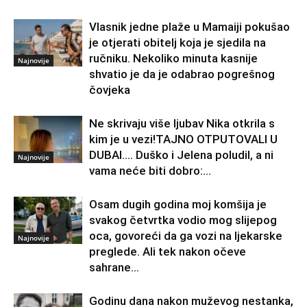
Vlasnik jedne plaže u Mamaiji pokušao
je otjerati obitelj koja je sjedila na
ručniku. Nekoliko minuta kasnije
Najnovije
shvatio je da je odabrao pogrešnog
čovjeka
Ne skrivaju više ljubav Nika otkrila s
kim je u vezi!TAJNO OTPUTOVALI U
DUBAI…. Duško i Jelena poludil, a ni
Najnovije
vama neće biti dobro:...
Osam dugih godina moj komšija je
svakog četvrtka vodio mog slijepog
oca, govoreći da ga vozi na ljekarske
Najnovije
preglede. Ali tek nakon očeve
sahrane...
Godinu dana nakon muževog nestanka,