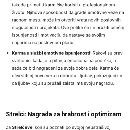
takođe primetiti karmičke koristi u profesionalnom
životu. Njihova sposobnost da grade emotivne veze na
radnom mestu može im otvoriti vrata novih poslovnih
mogućnosti i projekata. Ove prilike će im pružiti osećaj
ispunjenosti i motivaciju da nastave sa svojim
naporima na poslovnom planu.
Karma u službi emotivne ispunjenosti
: Rakovi su pravi
svetionici kada je u pitanju emocionalna podrška, a
sada će biti nagrađeni za svoja dobra dela. Karma će
učvrstiti njihovu veru u dobrotu i ljubav, pokazujući im
da ljubav koju su pružali zaista ima svoju nagradu.
Strelci: Nagrada za hrabrost i optimizam
Za
Strelčeve
, koji su poznati po svojoj neustrašivoj