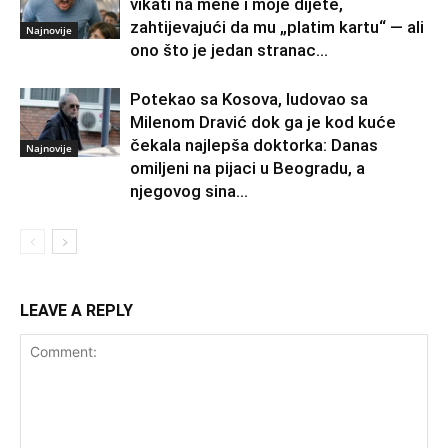
vikati na mene i moje dijete,
zahtijevajući da mu „platim kartu“ — ali
Najnovije
ono što je jedan stranac...
Potekao sa Kosova, ludovao sa
Milenom Dravić dok ga je kod kuće
čekala najlepša doktorka: Danas
Najnovije
omiljeni na pijaci u Beogradu, a
njegovog sina...
LEAVE A REPLY