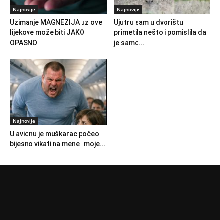
Najnovije
Najnovije
Uzimanje MAGNEZIJA uz ove
Ujutru sam u dvorištu
lijekove može biti JAKO
primetila nešto i pomislila da
OPASNO
je samo...
Najnovije
U avionu je muškarac počeo
bijesno vikati na mene i moje...