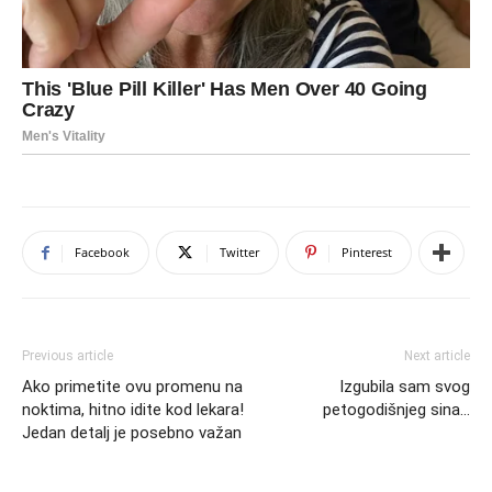
Facebook
Twitter
Pinterest
Previous article
Next article
Ako primetite ovu promenu na
Izgubila sam svog
noktima, hitno idite kod lekara!
petogodišnjeg sina…
Jedan detalj je posebno važan