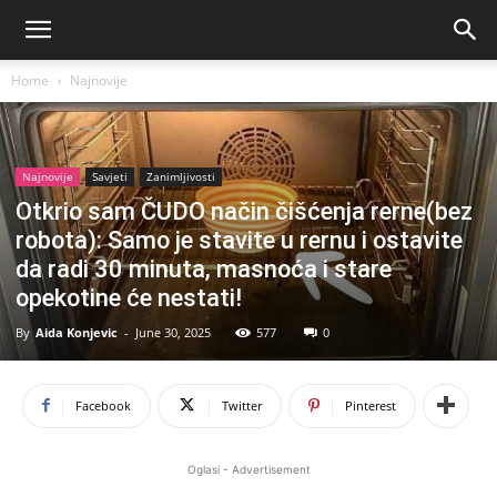
Home
Najnovije
Najnovije
Savjeti
Zanimljivosti
Otkrio sam ČUDO način čišćenja rerne(bez
robota): Samo je stavite u rernu i ostavite
da radi 30 minuta, masnoća i stare
opekotine će nestati!
By
Aida Konjevic
-
June 30, 2025
577
0
Facebook
Twitter
Pinterest
Oglasi - Advertisement