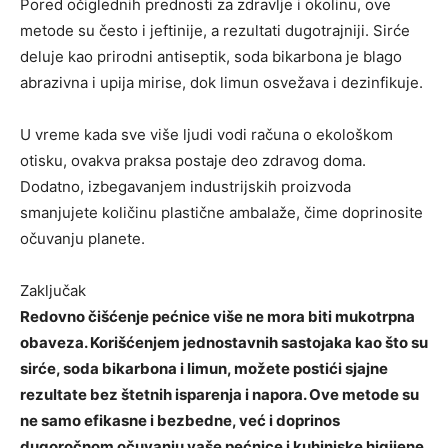
Pored očiglednih prednosti za zdravlje i okolinu, ove
metode su često i jeftinije, a rezultati dugotrajniji. Sirće
deluje kao prirodni antiseptik, soda bikarbona je blago
abrazivna i upija mirise, dok limun osvežava i dezinfikuje.
U vreme kada sve više ljudi vodi računa o ekološkom
otisku, ovakva praksa postaje deo zdravog doma.
Dodatno, izbegavanjem industrijskih proizvoda
smanjujete količinu plastične ambalaže, čime doprinosite
očuvanju planete.
Zaključak
Redovno čišćenje pećnice više ne mora biti mukotrpna
obaveza. Korišćenjem jednostavnih sastojaka kao što su
sirće, soda bikarbona i limun, možete postići sjajne
rezultate bez štetnih isparenja i napora. Ove metode su
ne samo efikasne i bezbedne, već i doprinos
dugoročnom očuvanju vaše pećnice i kuhinjske higijene.