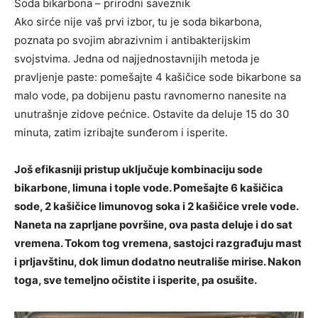
Soda bikarbona – prirodni saveznik
Ako sirće nije vaš prvi izbor, tu je soda bikarbona,
poznata po svojim abrazivnim i antibakterijskim
svojstvima. Jedna od najjednostavnijih metoda je
pravljenje paste: pomešajte 4 kašičice sode bikarbone sa
malo vode, pa dobijenu pastu ravnomerno nanesite na
unutrašnje zidove pećnice. Ostavite da deluje 15 do 30
minuta, zatim izribajte sunđerom i isperite.
Još efikasniji pristup uključuje kombinaciju sode
bikarbone, limuna i tople vode. Pomešajte 6 kašičica
sode, 2 kašičice limunovog soka i 2 kašičice vrele vode.
Naneta na zaprljane površine, ova pasta deluje i do sat
vremena. Tokom tog vremena, sastojci razgrađuju mast
i prljavštinu, dok limun dodatno neutrališe mirise. Nakon
toga, sve temeljno očistite i isperite, pa osušite.