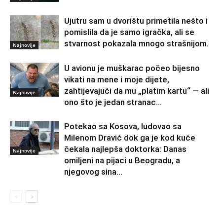
Ujutru sam u dvorištu primetila nešto i
pomislila da je samo igračka, ali se
stvarnost pokazala mnogo strašnijom.
Najnovije
U avionu je muškarac počeo bijesno
vikati na mene i moje dijete,
zahtijevajući da mu „platim kartu“ — ali
Najnovije
ono što je jedan stranac...
Potekao sa Kosova, ludovao sa
Milenom Dravić dok ga je kod kuće
čekala najlepša doktorka: Danas
Najnovije
omiljeni na pijaci u Beogradu, a
njegovog sina...