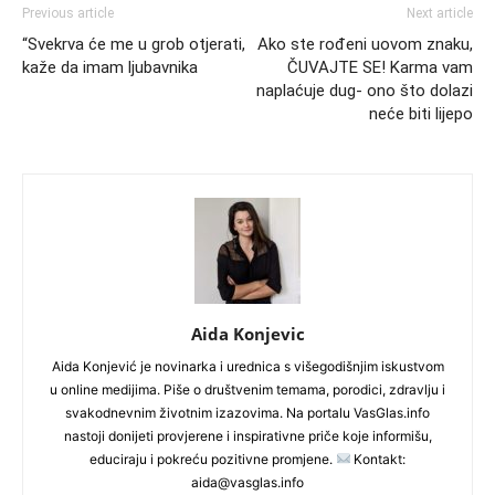
Previous article
Next article
“Svekrva će me u grob otjerati,
Ako ste rođeni uovom znaku,
kaže da imam ljubavnika
ČUVAJTE SE! Karma vam
naplaćuje dug- ono što dolazi
neće biti lijepo
Aida Konjevic
Aida Konjević je novinarka i urednica s višegodišnjim iskustvom
u online medijima. Piše o društvenim temama, porodici, zdravlju i
svakodnevnim životnim izazovima. Na portalu VasGlas.info
nastoji donijeti provjerene i inspirativne priče koje informišu,
educiraju i pokreću pozitivne promjene.
Kontakt:
aida@vasglas.info