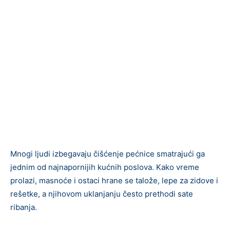
Mnogi ljudi izbegavaju čišćenje pećnice smatrajući ga
jednim od najnapornijih kućnih poslova. Kako vreme
prolazi, masnoće i ostaci hrane se talože, lepe za zidove i
rešetke, a njihovom uklanjanju često prethodi sate
ribanja.