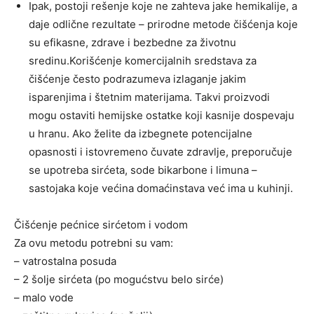
Ipak, postoji rešenje koje ne zahteva jake hemikalije, a
daje odlične rezultate – prirodne metode čišćenja koje
su efikasne, zdrave i bezbedne za životnu
sredinu.Korišćenje komercijalnih sredstava za
čišćenje često podrazumeva izlaganje jakim
isparenjima i štetnim materijama. Takvi proizvodi
mogu ostaviti hemijske ostatke koji kasnije dospevaju
u hranu. Ako želite da izbegnete potencijalne
opasnosti i istovremeno čuvate zdravlje, preporučuje
se upotreba sirćeta, sode bikarbone i limuna –
sastojaka koje većina domaćinstava već ima u kuhinji.
Čišćenje pećnice sirćetom i vodom
Za ovu metodu potrebni su vam:
– vatrostalna posuda
– 2 šolje sirćeta (po mogućstvu belo sirće)
– malo vode