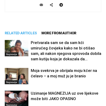
RELATED ARTICLES
MORE FROM AUTHOR
Pretvarala sam se da sam kći
umirućeg čovjeka kako ne bi otišao
sam, ali nakon njegova sprovoda dobila
Najnovije
sam kutiju koja je dokazala da...
Moja svekrva je obrijala moju kćer na
ćelavo – a moj muž ju je branio
Najnovije
Uzimanje MAGNEZIJA uz ove lijekove
može biti JAKO OPASNO
Najnovije