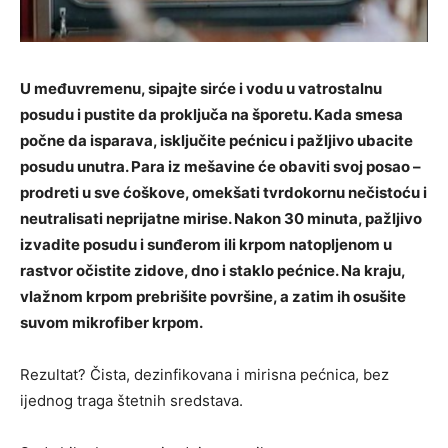
U međuvremenu, sipajte sirće i vodu u vatrostalnu
posudu i pustite da proključa na šporetu. Kada smesa
počne da isparava, isključite pećnicu i pažljivo ubacite
posudu unutra. Para iz mešavine će obaviti svoj posao –
prodreti u sve ćoškove, omekšati tvrdokornu nečistoću i
neutralisati neprijatne mirise. Nakon 30 minuta, pažljivo
izvadite posudu i sunđerom ili krpom natopljenom u
rastvor očistite zidove, dno i staklo pećnice. Na kraju,
vlažnom krpom prebrišite površine, a zatim ih osušite
suvom mikrofiber krpom.
Rezultat? Čista, dezinfikovana i mirisna pećnica, bez
ijednog traga štetnih sredstava.