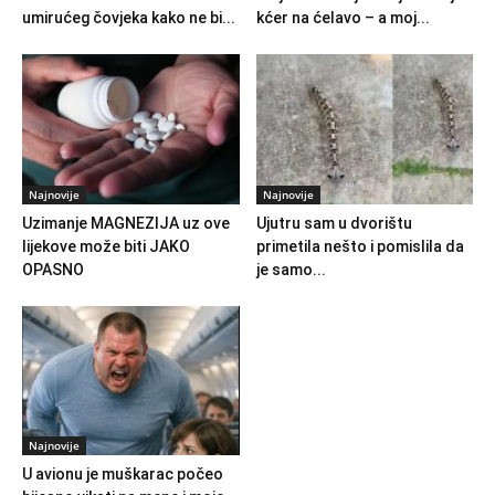
umirućeg čovjeka kako ne bi...
kćer na ćelavo – a moj...
Najnovije
Najnovije
Uzimanje MAGNEZIJA uz ove
Ujutru sam u dvorištu
lijekove može biti JAKO
primetila nešto i pomislila da
OPASNO
je samo...
Najnovije
U avionu je muškarac počeo