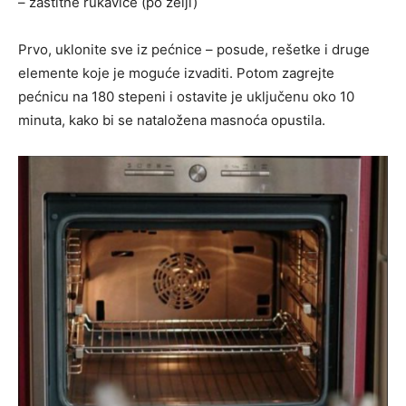
– zaštitne rukavice (po želji)
Prvo, uklonite sve iz pećnice – posude, rešetke i druge
elemente koje je moguće izvaditi. Potom zagrejte
pećnicu na 180 stepeni i ostavite je uključenu oko 10
minuta, kako bi se nataložena masnoća opustila.