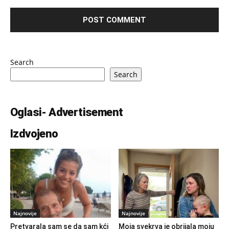
Search
Search
Oglasi- Advertisement
Izdvojeno
Najnovije
Najnovije
Pretvarala sam se da sam kći
Moja svekrva je obrijala moju