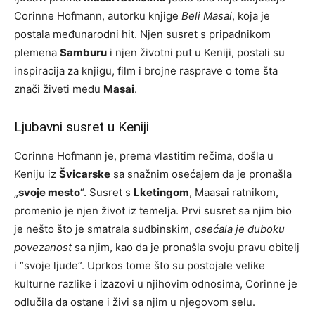
Corinne Hofmann, autorku knjige
Beli Masai
, koja je
postala međunarodni hit. Njen susret s pripadnikom
plemena
Samburu
i njen životni put u Keniji, postali su
inspiracija za knjigu, film i brojne rasprave o tome šta
znači živeti među
Masai
.
Ljubavni susret u Keniji
Corinne Hofmann je, prema vlastitim rečima, došla u
Keniju iz
Švicarske
sa snažnim osećajem da je pronašla
„
svoje mesto
“. Susret s
Lketingom
, Maasai ratnikom,
promenio je njen život iz temelja. Prvi susret sa njim bio
je nešto što je smatrala sudbinskim,
osećala je duboku
povezanost
sa njim, kao da je pronašla svoju pravu obitelj
i “svoje ljude”. Uprkos tome što su postojale velike
kulturne razlike i izazovi u njihovim odnosima, Corinne je
odlučila da ostane i živi sa njim u njegovom selu.