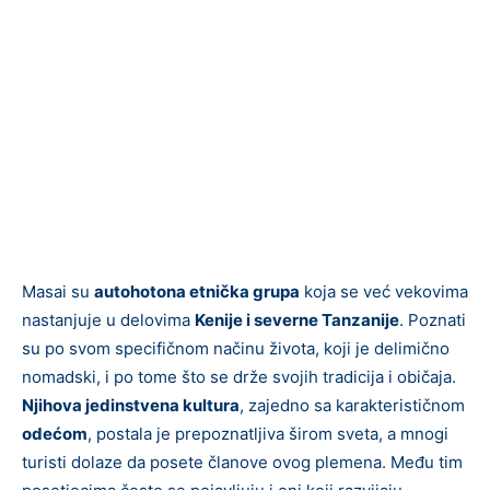
Masai su
autohotona etnička grupa
koja se već vekovima
nastanjuje u delovima
Kenije i severne Tanzanije
. Poznati
su po svom specifičnom načinu života, koji je delimično
nomadski, i po tome što se drže svojih tradicija i običaja.
Njihova jedinstvena kultura
, zajedno sa karakterističnom
odećom
, postala je prepoznatljiva širom sveta, a mnogi
turisti dolaze da posete članove ovog plemena. Među tim