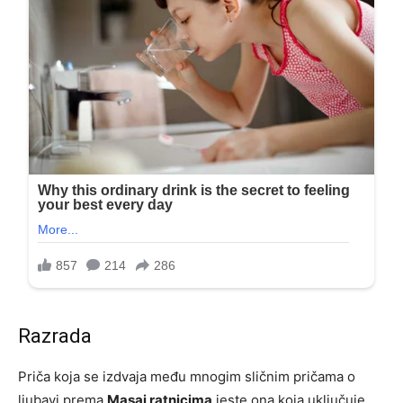
Razrada
Priča koja se izdvaja među mnogim sličnim pričama o
ljubavi prema
Masai ratnicima
jeste ona koja uključuje