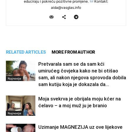
educiraju i pokreću pozitivne promjene.
Kontakt:
aida@vasglas.info
RELATED ARTICLES
MORE FROM AUTHOR
Pretvarala sam se da sam kći
umirućeg čovjeka kako ne bi otišao
sam, ali nakon njegova sprovoda dobila
Najnovije
sam kutiju koja je dokazala da...
Moja svekrva je obrijala moju kćer na
ćelavo – a moj muž ju je branio
Najnovije
Uzimanje MAGNEZIJA uz ove lijekove