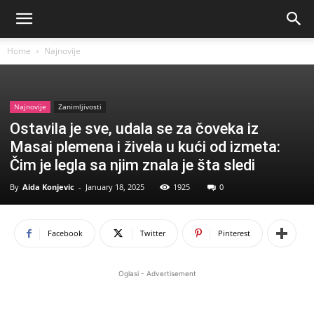
Home
Najnovije
Najnovije
Zanimljivosti
Ostavila je sve, udala se za čoveka iz
Masai plemena i živela u kući od izmeta:
Čim je legla sa njim znala je šta sledi
By
Aida Konjevic
-
January 18, 2025
1925
0
Facebook
Twitter
Pinterest
Oglasi - Advertisement