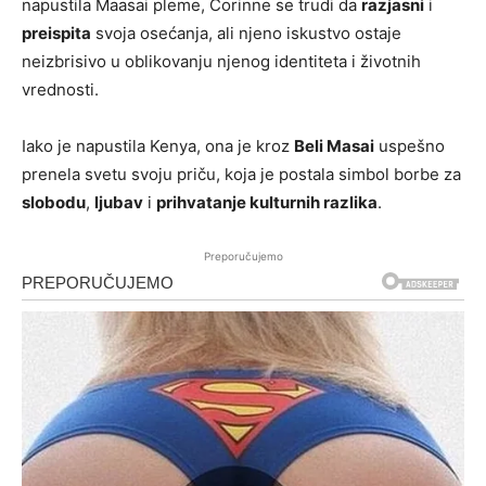
napustila Maasai pleme, Corinne se trudi da
razjasni
i
preispita
svoja osećanja, ali njeno iskustvo ostaje
neizbrisivo u oblikovanju njenog identiteta i životnih
vrednosti.
Iako je napustila Kenya, ona je kroz
Beli Masai
uspešno
prenela svetu svoju priču, koja je postala simbol borbe za
slobodu
,
ljubav
i
prihvatanje kulturnih razlika
.
Preporučujemo