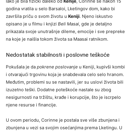
Iako je bila fizički daleko od
Kenije
, Corinne se nakon 15
godina vratila u selo Barsaloi, Lketingov dom, kako bi
završila priču o svom životu u
Keniji
. Njeno iskustvo
opisano je u filmu i knjizi
Beli Masai
, gde je detaljno
prikazala svoje unutrašnje dileme, emocije i sve prepreke
na koje je naišla tokom života sa Maasai ratnikom.
Nedostatak stabilnosti i poslovne teškoće
Pokušala je da
pokrene poslovanje
u Keniji, kupivši kombi
i otvarajući trgovinu koja je snabdevala celo selo hranom.
Međutim, problemi su se nastavili, jer su uslovi života bili
izuzetno teški. Dodatne poteškoće nastale su zbog
nesigurnosti na tržištu, krađe i korupcije, što je iscrpelo
njene resurse i financije.
U ovom periodu, Corinne je postala sve više zbunjena i
zbunjena u vezi sa svojim osećanjima prema Lketingu. U