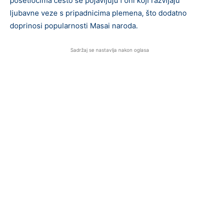
posetiocima često se pojavljuju i oni koji razvijaju
ljubavne veze s pripadnicima plemena, što dodatno
doprinosi popularnosti Masai naroda.
Sadržaj se nastavlja nakon oglasa