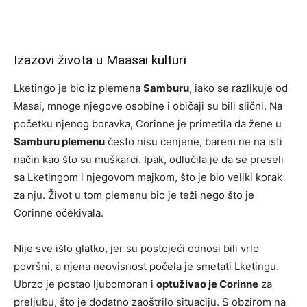
Izazovi života u Maasai kulturi
Lketingo je bio iz plemena
Samburu
, iako se razlikuje od
Masai, mnoge njegove osobine i običaji su bili slični. Na
početku njenog boravka, Corinne je primetila da žene u
Samburu plemenu
često nisu cenjene, barem ne na isti
način kao što su muškarci. Ipak, odlučila je da se preseli
sa Lketingom i njegovom majkom, što je bio veliki korak
za nju. Život u tom plemenu bio je teži nego što je
Corinne očekivala.
Nije sve išlo glatko, jer su postojeći odnosi bili vrlo
površni, a njena neovisnost počela je smetati Lketingu.
Ubrzo je postao ljubomoran i
optuživao je Corinne
za
preljubu, što je dodatno zaoštrilo situaciju. S obzirom na