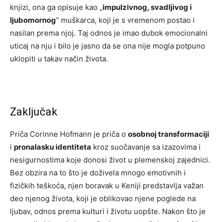
knjizi, ona ga opisuje kao „
impulzivnog, svadljivog i
ljubomornog
“ muškarca, koji je s vremenom postao i
nasilan prema njoj. Taj odnos je imao dubok emocionalni
uticaj na nju i bilo je jasno da se ona nije mogla potpuno
uklopiti u takav način života.
Zaključak
Priča Corinne Hofmann je priča o
osobnoj transformaciji
i
pronalasku identiteta
kroz suočavanje sa izazovima i
nesigurnostima koje donosi život u plemenskoj zajednici.
Bez obzira na to što je doživela mnogo emotivnih i
fizičkih teškoća, njen boravak u Keniji predstavlja važan
deo njenog života, koji je oblikovao njene poglede na
ljubav, odnos prema kulturi i životu uopšte. Nakon što je