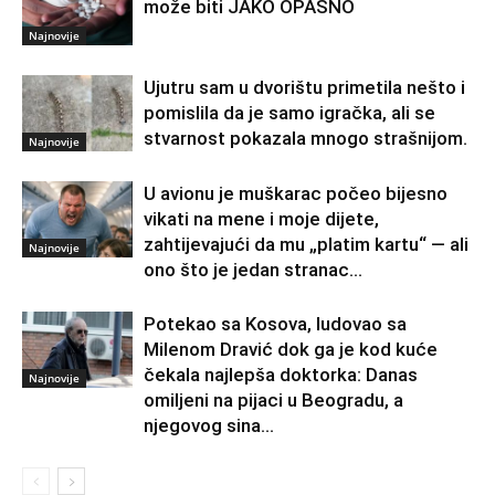
može biti JAKO OPASNO
Najnovije
Ujutru sam u dvorištu primetila nešto i
pomislila da je samo igračka, ali se
stvarnost pokazala mnogo strašnijom.
Najnovije
U avionu je muškarac počeo bijesno
vikati na mene i moje dijete,
zahtijevajući da mu „platim kartu“ — ali
Najnovije
ono što je jedan stranac...
Potekao sa Kosova, ludovao sa
Milenom Dravić dok ga je kod kuće
čekala najlepša doktorka: Danas
Najnovije
omiljeni na pijaci u Beogradu, a
njegovog sina...