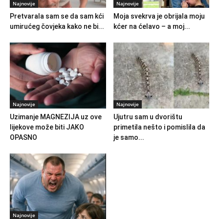
Najnovije
Najnovije
Pretvarala sam se da sam kći
Moja svekrva je obrijala moju
umirućeg čovjeka kako ne bi...
kćer na ćelavo – a moj...
Najnovije
Najnovije
Uzimanje MAGNEZIJA uz ove
Ujutru sam u dvorištu
lijekove može biti JAKO
primetila nešto i pomislila da
OPASNO
je samo...
Najnovije