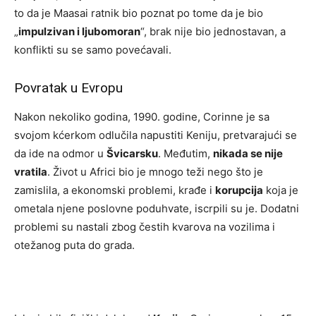
to da je Maasai ratnik bio poznat po tome da je bio
„
impulzivan i ljubomoran
“, brak nije bio jednostavan, a
konflikti su se samo povećavali.
Povratak u Evropu
Nakon nekoliko godina, 1990. godine, Corinne je sa
svojom kćerkom odlučila napustiti Keniju, pretvarajući se
da ide na odmor u
Švicarsku
. Međutim,
nikada se nije
vratila
. Život u Africi bio je mnogo teži nego što je
zamislila, a ekonomski problemi, krađe i
korupcija
koja je
ometala njene poslovne poduhvate, iscrpili su je. Dodatni
problemi su nastali zbog čestih kvarova na vozilima i
otežanog puta do grada.