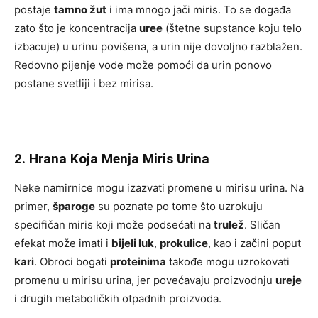
postaje
tamno žut
i ima mnogo jači miris. To se događa
zato što je koncentracija
uree
(štetne supstance koju telo
izbacuje) u urinu povišena, a urin nije dovoljno razblažen.
Redovno pijenje vode može pomoći da urin ponovo
postane svetliji i bez mirisa.
2. Hrana Koja Menja Miris Urina
Neke namirnice mogu izazvati promene u mirisu urina. Na
primer,
šparoge
su poznate po tome što uzrokuju
specifičan miris koji može podsećati na
trulež
. Sličan
efekat može imati i
bijeli luk
,
prokulice
, kao i začini poput
kari
. Obroci bogati
proteinima
takođe mogu uzrokovati
promenu u mirisu urina, jer povećavaju proizvodnju
ureje
i drugih metaboličkih otpadnih proizvoda.