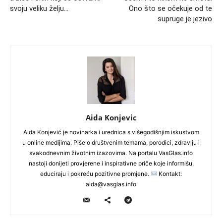
svoju veliku želju…
Ono što se očekuje od te
supruge je jezivo
Aida Konjevic
Aida Konjević je novinarka i urednica s višegodišnjim iskustvom
u online medijima. Piše o društvenim temama, porodici, zdravlju i
svakodnevnim životnim izazovima. Na portalu VasGlas.info
nastoji donijeti provjerene i inspirativne priče koje informišu,
educiraju i pokreću pozitivne promjene.
Kontakt:
aida@vasglas.info