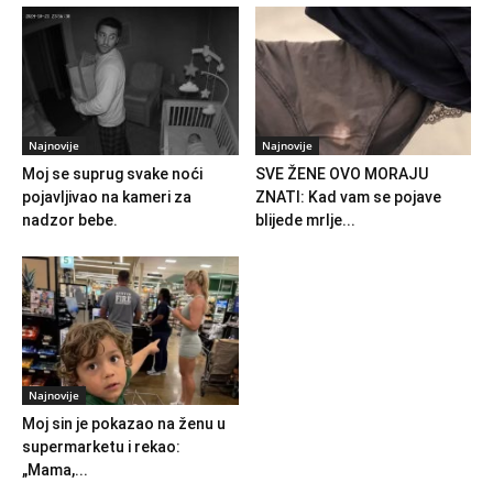
Najnovije
Najnovije
Moj se suprug svake noći
SVE ŽENE OVO MORAJU
pojavljivao na kameri za
ZNATI: Kad vam se pojave
nadzor bebe.
blijede mrlje...
Najnovije
Moj sin je pokazao na ženu u
supermarketu i rekao:
„Mama,...