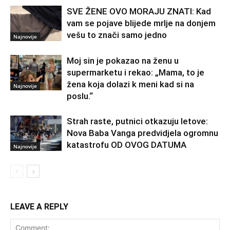
SVE ŽENE OVO MORAJU ZNATI: Kad
vam se pojave blijede mrlje na donjem
vešu to znači samo jedno
Najnovije
Moj sin je pokazao na ženu u
supermarketu i rekao: „Mama, to je
žena koja dolazi k meni kad si na
Najnovije
poslu.“
Strah raste, putnici otkazuju letove:
Nova Baba Vanga predvidjela ogromnu
katastrofu OD OVOG DATUMA
Najnovije
LEAVE A REPLY