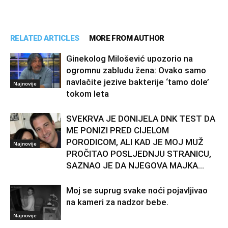
RELATED ARTICLES
MORE FROM AUTHOR
Ginekolog Milošević upozorio na
ogromnu zabludu žena: Ovako samo
navlačite jezive bakterije ‘tamo dole’
Najnovije
tokom leta
SVEKRVA JE DONIJELA DNK TEST DA
ME PONIZI PRED CIJELOM
PORODICOM, ALI KAD JE MOJ MUŽ
Najnovije
PROČITAO POSLJEDNJU STRANICU,
SAZNAO JE DA NJEGOVA MAJKA...
Moj se suprug svake noći pojavljivao
na kameri za nadzor bebe.
Najnovije