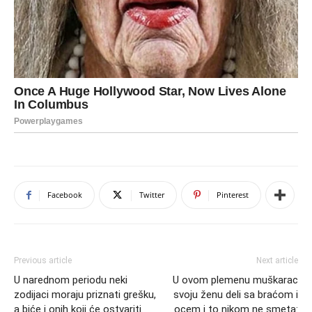
Facebook
Twitter
Pinterest
Previous article
Next article
U narednom periodu neki
U ovom plemenu muškarac
zodijaci moraju priznati grešku,
svoju ženu deli sa braćom i
a biće i onih koji će ostvariti
ocem i to nikom ne smeta: