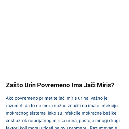
Zašto Urin Povremeno Ima Jači Miris?
Ako povremeno primetite jači miris urina, važno je
razumeti da to ne mora nužno značiti da imate infekciju
mokraćnog sistema. Iako su infekcije mokraćne bešike
čest uzrok neprijatnog mirisa urina, postoje mnogi drugi
faktori koji mogu uticati na ovu promenu. Razumevanje