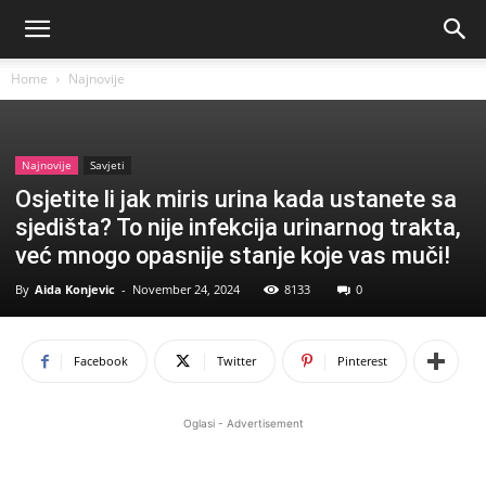
Home
Najnovije
Najnovije
Savjeti
Osjetite li jak miris urina kada ustanete sa
sjedišta? To nije infekcija urinarnog trakta,
već mnogo opasnije stanje koje vas muči!
By
Aida Konjevic
-
November 24, 2024
8133
0
Facebook
Twitter
Pinterest
Oglasi - Advertisement