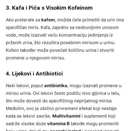
3. Kafa i Pića s Visokim Kofeinom
Ako preterate sa
kafom
, možda ćete primetiti da urin ima
specifičan miris. Kafa, zajedno sa nedovoljnim unosom
vode, može izazvati veću koncentraciju jedinjenja iz
prženih zrna, što rezultira posebnim mirisom u urinu.
Kofein također može povećati količinu urina i stvoriti
promene u njegovom mirisu.
4. Lijekovi i Antibiotici
Neki lekovi, poput
antibiotika
, mogu izazvati promene u
mirisu urina. Ovi lekovi često podižu nivo gljivica u telu,
što može dovesti do specifičnog neprijatnog mirisa.
Međutim, ovo je obično privremeni efekat koji nestaje
kada se lekovi završe.
Multivitamini
i suplementi koji
sadrže visoke doze
vitamina B
takođe mogu promeniti