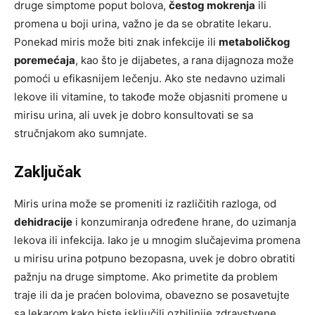
druge simptome poput bolova,
čestog mokrenja
ili
promena u boji urina, važno je da se obratite lekaru.
Ponekad miris može biti znak infekcije ili
metaboličkog
poremećaja
, kao što je dijabetes, a rana dijagnoza može
pomoći u efikasnijem lečenju. Ako ste nedavno uzimali
lekove ili vitamine, to takođe može objasniti promene u
mirisu urina, ali uvek je dobro konsultovati se sa
stručnjakom ako sumnjate.
Zaključak
Miris urina može se promeniti iz različitih razloga, od
dehidracije
i konzumiranja određene hrane, do uzimanja
lekova ili infekcija. Iako je u mnogim slučajevima promena
u mirisu urina potpuno bezopasna, uvek je dobro obratiti
pažnju na druge simptome. Ako primetite da problem
traje ili da je praćen bolovima, obavezno se posavetujte
sa lekarom kako biste isključili ozbiljnije zdravstvene