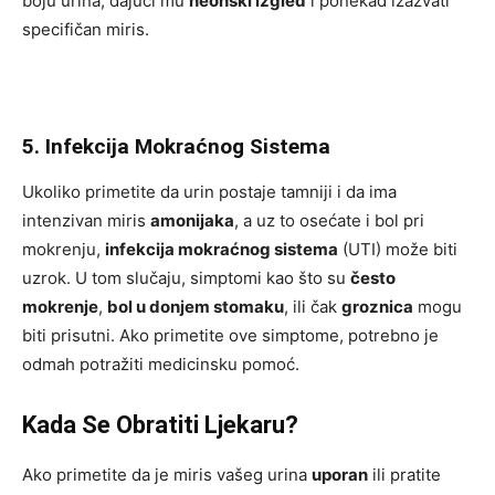
boju urina, dajući mu
neonski izgled
i ponekad izazvati
specifičan miris.
5. Infekcija Mokraćnog Sistema
Ukoliko primetite da urin postaje tamniji i da ima
intenzivan miris
amonijaka
, a uz to osećate i bol pri
mokrenju,
infekcija mokraćnog sistema
(UTI) može biti
uzrok. U tom slučaju, simptomi kao što su
često
mokrenje
,
bol u donjem stomaku
, ili čak
groznica
mogu
biti prisutni. Ako primetite ove simptome, potrebno je
odmah potražiti medicinsku pomoć.
Kada Se Obratiti Ljekaru?
Ako primetite da je miris vašeg urina
uporan
ili pratite