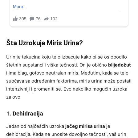
Šta Uzrokuje Miris Urina?
Urin je tekućina koju telo izbacuje kako bi se oslobodilo
štetnih supstanci i viška tečnosti. On je obično
blijedožut
i ima blag, gotovo neutralan miris. Međutim, kada se telo
suočava sa određenim faktorima, miris urina može postati
intenzivniji i promeniti se. Evo nekoliko mogućih uzroka
za ovo:
1. Dehidracija
Jedan od najčešćih uzroka
jačeg mirisa urina
je
dehidracija. Kada ne unosite dovoljno tečnosti, vaš urin