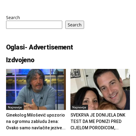
Search
Search
Oglasi- Advertisement
Izdvojeno
Najnovije
Najnovije
Ginekolog Milošević upozorio
SVEKRVA JE DONIJELA DNK
na ogromnu zabludu žena:
TEST DA ME PONIZI PRED
Ovako samo navlačite jezive...
CIJELOM PORODICOM,...