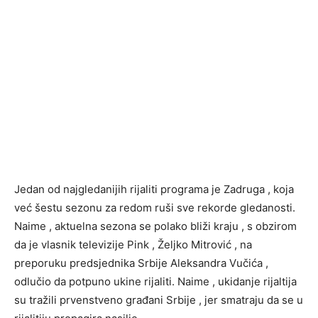
Jedan od najgledanijih rijaliti programa je Zadruga , koja
već šestu sezonu za redom ruši sve rekorde gledanosti.
Naime , aktuelna sezona se polako bliži kraju , s obzirom
da je vlasnik televizije Pink , Željko Mitrović , na
preporuku predsjednika Srbije Aleksandra Vučića ,
odlučio da potpuno ukine rijaliti. Naime , ukidanje rijaltija
su tražili prvenstveno građani Srbije , jer smatraju da se u