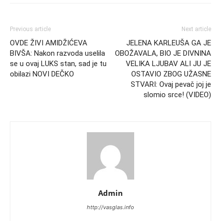
Previous article
Next article
OVDE ŽIVI AMIDŽIĆEVA
JELENA KARLEUŠA GA JE
BIVŠA: Nakon razvoda uselila
OBOŽAVALA, BIO JE DIVNINA
se u ovaj LUKS stan, sad je tu
VELIKA LJUBAV ALI JU JE
obilazi NOVI DEČKO
OSTAVIO ZBOG UŽASNE
STVARI: Ovaj pevač joj je
slomio srce! (VIDEO)
Admin
http://vasglas.info