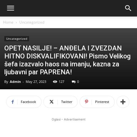
Home
Uncategorized
Uncategorized
OPET NASILJE! – ANĐELA I ZVEZDAN
HITNO DISKVALIFIKOVANI! Pismo Velikog
šefa izazvalo haos na imanju, kazna za
ljubavni par PAPRENA!
By
Admin
-
May 27, 2023
127
0
Facebook
Twitter
Pinterest
Oglasi - Advertisement