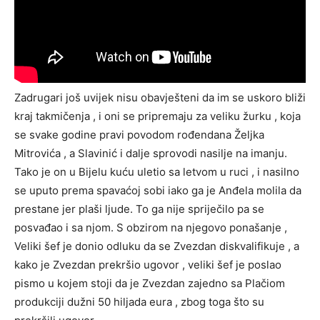
Zadrugari još uvijek nisu obavješteni da im se uskoro bliži
kraj takmičenja , i oni se pripremaju za veliku žurku , koja
se svake godine pravi povodom rođendana Željka
Mitrovića , a Slavinić i dalje sprovodi nasilje na imanju.
Tako je on u Bijelu kuću uletio sa letvom u ruci , i nasilno
se uputo prema spavaćoj sobi iako ga je Anđela molila da
prestane jer plaši ljude. To ga nije spriječilo pa se
posvađao i sa njom. S obzirom na njegovo ponašanje ,
Veliki šef je donio odluku da se Zvezdan diskvalifikuje , a
kako je Zvezdan prekršio ugovor , veliki šef je poslao
pismo u kojem stoji da je Zvezdan zajedno sa Plačiom
produkciji dužni 50 hiljada eura , zbog toga što su