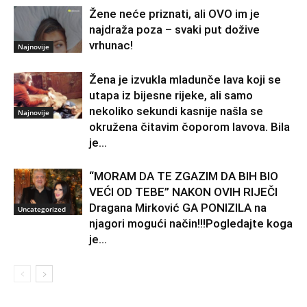
Žene neće priznati, ali OVO im je
najdraža poza – svaki put dožive
vrhunac!
Najnovije
Žena je izvukla mladunče lava koji se
utapa iz bijesne rijeke, ali samo
nekoliko sekundi kasnije našla se
Najnovije
okružena čitavim čoporom lavova. Bila
je...
“MORAM DA TE ZGAZIM DA BIH BIO
VEĆI OD TEBE” NAKON OVIH RIJEČI
Dragana Mirković GA PONIZILA na
Uncategorized
njagori mogući način!!!Pogledajte koga
je...