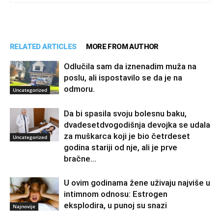
RELATED ARTICLES
MORE FROM AUTHOR
Odlučila sam da iznenadim muža na
poslu, ali ispostavilo se da je na
odmoru.
Uncategorized
Da bi spasila svoju bolesnu baku,
dvadesetdvogodišnja devojka se udala
za muškarca koji je bio četrdeset
Uncategorized
godina stariji od nje, ali je prve
bračne...
U ovim godinama žene uživaju najviše u
intimnom odnosu: Estrogen
eksplodira, u punoj su snazi
Najnovije