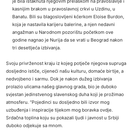
je bila istaknuta njegovim prelaskom na pravoslavlje i
kasnijim brakom u pravoslavnoj crkvi u Uzdinu, u
Banatu. Bili su blagoslovljeni kćerkom Eloise Burdon,
koja je nastavila karijeru balerine, a njen nedavni
angažman u Narodnom pozorištu početkom ove
godine nagnao je Nurija da se vrati u Beograd nakon
tri desetljeća izbivanja.
Svoju privrženost kraju iz kojeg potječe njegova supruga
dosljedno ističe, cijeneći našu kulturu, domaće birtije, a
nedvojbeno i sarmu. Dok je nakon dužeg izbivanja
prolazio ulicama našeg glavnog grada, bio je duboko
svjestan jedinstvenog slavenskog duha koji je prožimao
atmosferu. “Pojedinci su dosljedno bili izvor mog
uzbuđenja i inspiracije tijekom mog boravka ovdje.
Srdačna toplina koju su pokazali ljudi i javnost u Srbiji
duboko odjekuje sa mnom.