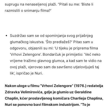
suprugu na nenaseljenoj plaži. “Pitali su me: ‘Biste li
razmislili o snimanju filma?’
Suzdržao sam se od spominjanja svog prijašnjeg
glumačkog iskustva. ‘Što predlažeš?’ Pitao sam u
odgovoru, objasnili su mi: ‘U tijeku je priprema filma
‘Vrhovi Zelengore’. Bondarčuk je primijetio: ‘Već neko
vrijeme tražimo glavnog glumca, a kad sam te vidio na
ovoj plaži, vjerovao sam da savršeno utjelovljuješ taj
lik’, ispričao je Nuri.
Nakon uloge u filmu “Vrhovi Zelengore” (1976.) redatelja
Zdravka Velimirovića, gdje je glumio uz Geraldine
Chaplin, kćer proslavljenog komičara Charlieja Chaplina,
Nuri se ponovno bavi filmskom industrijom. “To je