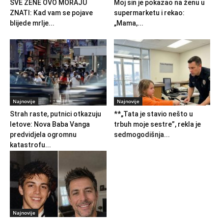
SVE ŽENE OVO MORAJU
Moj sin je pokazao na ženu u
ZNATI: Kad vam se pojave
supermarketu i rekao:
blijede mrlje...
„Mama,...
Najnovije
Najnovije
Strah raste, putnici otkazuju
**„Tata je stavio nešto u
letove: Nova Baba Vanga
trbuh moje sestre”, rekla je
predvidjela ogromnu
sedmogodišnja...
katastrofu...
Najnovije