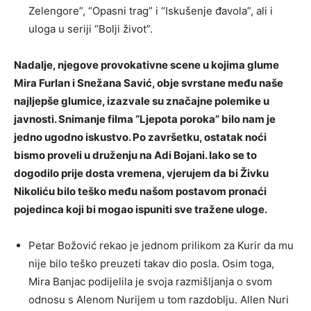
Zelengore”, “Opasni trag” i “Iskušenje đavola”, ali i
uloga u seriji “Bolji život”.
Nadalje, njegove provokativne scene u kojima glume
Mira Furlan i Snežana Savić, obje svrstane među naše
najljepše glumice, izazvale su značajne polemike u
javnosti. Snimanje filma “Ljepota poroka” bilo nam je
jedno ugodno iskustvo. Po završetku, ostatak noći
bismo proveli u druženju na Adi Bojani. Iako se to
dogodilo prije dosta vremena, vjerujem da bi Živku
Nikoliću bilo teško među našom postavom pronaći
pojedinca koji bi mogao ispuniti sve tražene uloge.
Petar Božović rekao je jednom prilikom za Kurir da mu
nije bilo teško preuzeti takav dio posla. Osim toga,
Mira Banjac podijelila je svoja razmišljanja o svom
odnosu s Alenom Nurijem u tom razdoblju. Allen Nuri