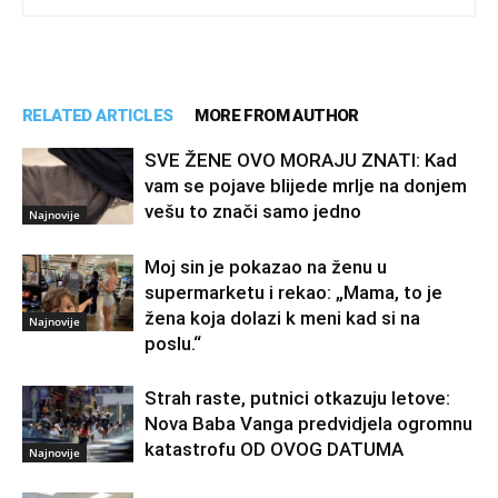
RELATED ARTICLES
MORE FROM AUTHOR
SVE ŽENE OVO MORAJU ZNATI: Kad
vam se pojave blijede mrlje na donjem
vešu to znači samo jedno
Najnovije
Moj sin je pokazao na ženu u
supermarketu i rekao: „Mama, to je
žena koja dolazi k meni kad si na
Najnovije
poslu.“
Strah raste, putnici otkazuju letove:
Nova Baba Vanga predvidjela ogromnu
katastrofu OD OVOG DATUMA
Najnovije