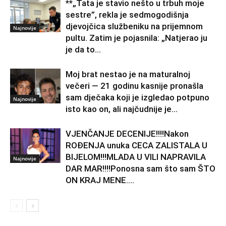
**„Tata je stavio nešto u trbuh moje
sestre”, rekla je sedmogodišnja
djevojčica službeniku na prijemnom
Najnovije
pultu. Zatim je pojasnila: „Natjerao ju
je da to...
Moj brat nestao je na maturalnoj
večeri — 21 godinu kasnije pronašla
sam dječaka koji je izgledao potpuno
Najnovije
isto kao on, ali najčudnije je...
VJENČANJE DECENIJE!!!!Nakon
ROĐENJA unuka CECA ZALISTALA U
BIJELOM!!!MLADA U VILI NAPRAVILA
Najnovije
DAR MAR!!!!Ponosna sam što sam ŠTO
ON KRAJ MENE….