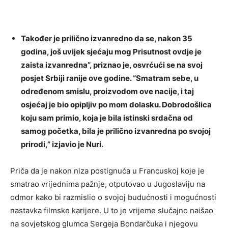
Također je prilično izvanredno da se, nakon 35
godina, još uvijek sjećaju mog Prisutnost ovdje je
zaista izvanredna”, priznao je, osvrćući se na svoj
posjet Srbiji ranije ove godine. “Smatram sebe, u
određenom smislu, proizvodom ove nacije, i taj
osjećaj je bio opipljiv po mom dolasku. Dobrodošlica
koju sam primio, koja je bila istinski srdačna od
samog početka, bila je prilično izvanredna po svojoj
prirodi,” izjavio je Nuri.
Priča da je nakon niza postignuća u Francuskoj koje je
smatrao vrijednima pažnje, otputovao u Jugoslaviju na
odmor kako bi razmislio o svojoj budućnosti i mogućnosti
nastavka filmske karijere. U to je vrijeme slučajno naišao
na sovjetskog glumca Sergeja Bondarčuka i njegovu