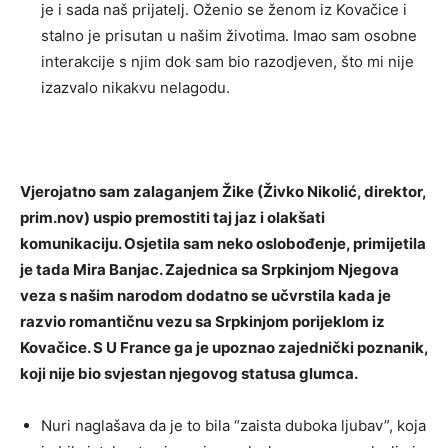
je i sada naš prijatelj. Oženio se ženom iz Kovačice i
stalno je prisutan u našim životima. Imao sam osobne
interakcije s njim dok sam bio razodjeven, što mi nije
izazvalo nikakvu nelagodu.
Vjerojatno sam zalaganjem Žike (Živko Nikolić, direktor,
prim.nov) uspio premostiti taj jaz i olakšati
komunikaciju. Osjetila sam neko oslobođenje, primijetila
je tada Mira Banjac. Zajednica sa Srpkinjom Njegova
veza s našim narodom dodatno se učvrstila kada je
razvio romantičnu vezu sa Srpkinjom porijeklom iz
Kovačice. S U France ga je upoznao zajednički poznanik,
koji nije bio svjestan njegovog statusa glumca.
Nuri naglašava da je to bila “zaista duboka ljubav”, koja