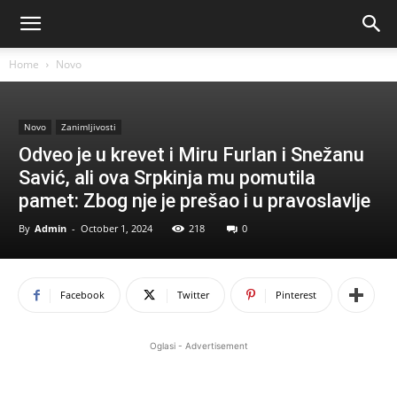
Home
Novo
Novo
Zanimljivosti
Odveo je u krevet i Miru Furlan i Snežanu
Savić, ali ova Srpkinja mu pomutila
pamet: Zbog nje je prešao i u pravoslavlje
By
Admin
-
October 1, 2024
218
0
Facebook
Twitter
Pinterest
Oglasi - Advertisement