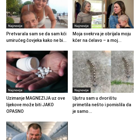
Najnovije
Najnovije
Pretvarala sam se da sam kći
Moja svekrva je obrijala moju
umirućeg čovjeka kako ne bi...
kćer na ćelavo – a moj...
Najnovije
Najnovije
Uzimanje MAGNEZIJA uz ove
Ujutru sam u dvorištu
lijekove može biti JAKO
primetila nešto i pomislila da
OPASNO
je samo...