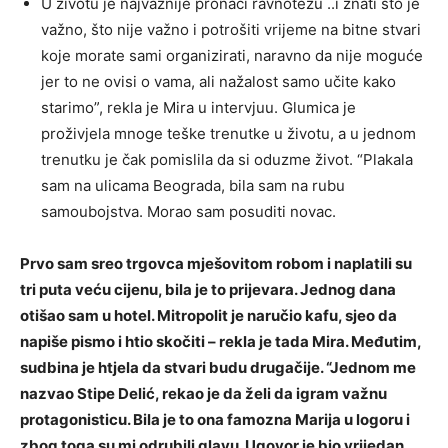
U životu je najvažnije pronaći ravnotežu ..i znati što je
važno, što nije važno i potrošiti vrijeme na bitne stvari
koje morate sami organizirati, naravno da nije moguće
jer to ne ovisi o vama, ali nažalost samo učite kako
starimo”, rekla je Mira u intervjuu. Glumica je
proživjela mnoge teške trenutke u životu, a u jednom
trenutku je čak pomislila da si oduzme život. “Plakala
sam na ulicama Beograda, bila sam na rubu
samoubojstva. Morao sam posuditi novac.
Prvo sam sreo trgovca mješovitom robom i naplatili su
tri puta veću cijenu, bila je to prijevara. Jednog dana
otišao sam u hotel. Mitropolit je naručio kafu, sjeo da
napiše pismo i htio skočiti – rekla je tada Mira. Međutim,
sudbina je htjela da stvari budu drugačije. “Jednom me
nazvao Stipe Delić, rekao je da želi da igram važnu
protagonisticu. Bila je to ona famozna Marija u logoru i
zbog toga su mi odrubili glavu. Ugovor je bio vrijedan