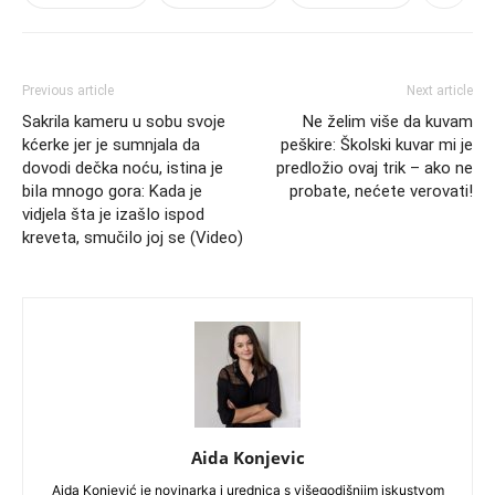
Previous article
Next article
Sakrila kameru u sobu svoje
Ne želim više da kuvam
kćerke jer je sumnjala da
peškire: Školski kuvar mi je
dovodi dečka noću, istina je
predložio ovaj trik – ako ne
biIa mnogo gora: Kada je
probate, nećete verovati!
vidjela šta je izašIo ispod
kreveta, smučiIo joj se (Video)
Aida Konjevic
Aida Konjević je novinarka i urednica s višegodišnjim iskustvom