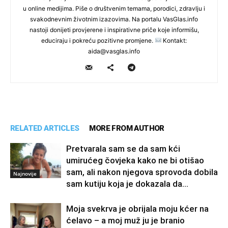
u online medijima. Piše o društvenim temama, porodici, zdravlju i
svakodnevnim životnim izazovima. Na portalu VasGlas.info
nastoji donijeti provjerene i inspirativne priče koje informišu,
educiraju i pokreću pozitivne promjene.
Kontakt:
aida@vasglas.info
RELATED ARTICLES
MORE FROM AUTHOR
Pretvarala sam se da sam kći
umirućeg čovjeka kako ne bi otišao
sam, ali nakon njegova sprovoda dobila
Najnovije
sam kutiju koja je dokazala da...
Moja svekrva je obrijala moju kćer na
ćelavo – a moj muž ju je branio