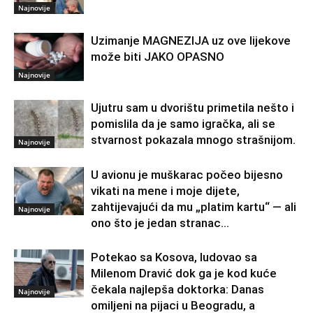
Najnovije
Uzimanje MAGNEZIJA uz ove lijekove
može biti JAKO OPASNO
Najnovije
Ujutru sam u dvorištu primetila nešto i
pomislila da je samo igračka, ali se
stvarnost pokazala mnogo strašnijom.
Najnovije
U avionu je muškarac počeo bijesno
vikati na mene i moje dijete,
zahtijevajući da mu „platim kartu“ — ali
Najnovije
ono što je jedan stranac...
Potekao sa Kosova, ludovao sa
Milenom Dravić dok ga je kod kuće
čekala najlepša doktorka: Danas
Najnovije
omiljeni na pijaci u Beogradu, a