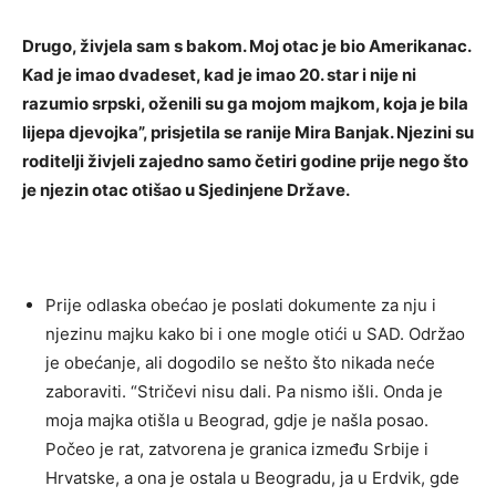
Drugo, živjela sam s bakom. Moj otac je bio Amerikanac.
Kad je imao dvadeset, kad je imao 20. star i nije ni
razumio srpski, oženili su ga mojom majkom, koja je bila
lijepa djevojka”, prisjetila se ranije Mira Banjak. Njezini su
roditelji živjeli zajedno samo četiri godine prije nego što
je njezin otac otišao u Sjedinjene Države.
Prije odlaska obećao je poslati dokumente za nju i
njezinu majku kako bi i one mogle otići u SAD. Održao
je obećanje, ali dogodilo se nešto što nikada neće
zaboraviti. “Stričevi nisu dali. Pa nismo išli. Onda je
moja majka otišla u Beograd, gdje je našla posao.
Počeo je rat, zatvorena je granica između Srbije i
Hrvatske, a ona je ostala u Beogradu, ja u Erdvik, gde