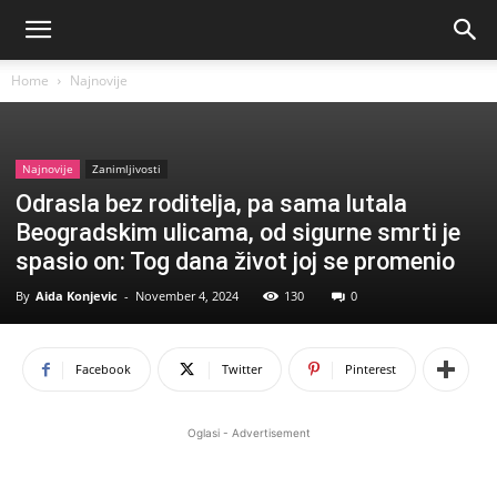
Home
Najnovije
Najnovije
Zanimljivosti
Odrasla bez roditelja, pa sama lutala
Beogradskim ulicama, od sigurne smrti je
spasio on: Tog dana život joj se promenio
By
Aida Konjevic
-
November 4, 2024
130
0
Facebook
Twitter
Pinterest
Oglasi - Advertisement