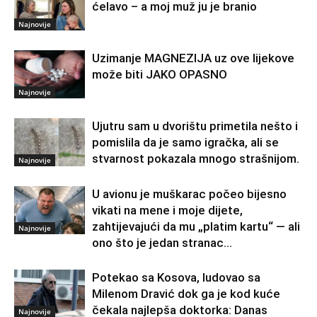
ćelavo – a moj muž ju je branio
Najnovije
Uzimanje MAGNEZIJA uz ove lijekove
može biti JAKO OPASNO
Najnovije
Ujutru sam u dvorištu primetila nešto i
pomislila da je samo igračka, ali se
stvarnost pokazala mnogo strašnijom.
Najnovije
U avionu je muškarac počeo bijesno
vikati na mene i moje dijete,
zahtijevajući da mu „platim kartu“ — ali
Najnovije
ono što je jedan stranac...
Potekao sa Kosova, ludovao sa
Milenom Dravić dok ga je kod kuće
čekala najlepša doktorka: Danas
Najnovije