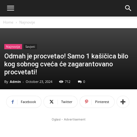
Home
Najnovije
Najnovije
Savjeti
Odmah je procvetao! Samo 1 kašičica bilo
kog sobnog cveća će zagarantovano
procvetati!
By
Admin
-
October 23, 2024
712
0
Facebook
Twitter
Pinterest
Oglasi - Advertisement