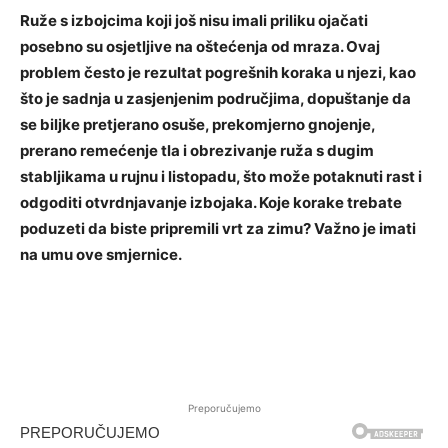
Ruže s izbojcima koji još nisu imali priliku ojačati
posebno su osjetljive na oštećenja od mraza. Ovaj
problem često je rezultat pogrešnih koraka u njezi, kao
što je sadnja u zasjenjenim područjima, dopuštanje da
se biljke pretjerano osuše, prekomjerno gnojenje,
prerano remećenje tla i obrezivanje ruža s dugim
stabljikama u rujnu i listopadu, što može potaknuti rast i
odgoditi otvrdnjavanje izbojaka. Koje korake trebate
poduzeti da biste pripremili vrt za zimu? Važno je imati
na umu ove smjernice.
Preporučujemo