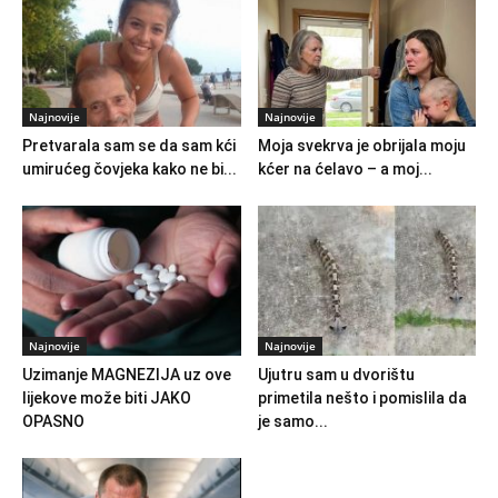
Najnovije
Najnovije
Pretvarala sam se da sam kći
Moja svekrva je obrijala moju
umirućeg čovjeka kako ne bi...
kćer na ćelavo – a moj...
Najnovije
Najnovije
Uzimanje MAGNEZIJA uz ove
Ujutru sam u dvorištu
lijekove može biti JAKO
primetila nešto i pomislila da
OPASNO
je samo...