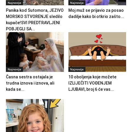
Najnovije
Najnovije
Panika kod Sutomora, JEZIVO
Moj muž se prijavio za posao
MORSKO STVORENJE sledilo
dadilje kako bi otkrio zašto...
kupače!SVI PREDTRAVLJENI
POBJEGLI SA...
Najnovije
Najnovije
Časna sestra ostajala je
10 oboljenja koje možete
trudna iznova i iznova, ali
IZLIJEČITI VOĐENJEM
kada se...
LJUBAVI, broj 6 će vas...