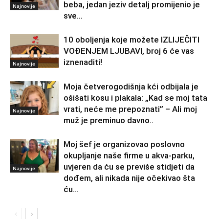
beba, jedan jeziv detalj promijenio je
Najnovije
sve…
10 oboljenja koje možete IZLIJEČITI
VOĐENJEM LJUBAVI, broj 6 će vas
iznenaditi!
Najnovije
Moja četverogodišnja kći odbijala je
ošišati kosu i plakala: „Kad se moj tata
vrati, neće me prepoznati” – Ali moj
Najnovije
muž je preminuo davno.․
Moj šef je organizovao poslovno
okupljanje naše firme u akva-parku,
uvjeren da ću se previše stidjeti da
Najnovije
dođem, ali nikada nije očekivao šta
ću...