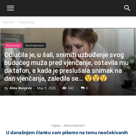
Home
Najnovije
Najnovije
Zanimljivosti
Odlučila je, u šali, snimiti uzbuđenje svog
budućeg muža pred vjenčanje, ostavila mu
diktafon, a kada je preslušala snimak na
dan vjenčanja, zaledila se…
By
Aida Konjevic
-
May 9, 2026
542
0
Facebook
Twitter
Pinterest
Oglasi - Advertisement
U današnjem članku vam pišemo na temu neočekivanih