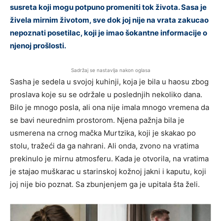
susreta koji mogu potpuno promeniti tok života. Sasa je
živela mirnim životom, sve dok joj nije na vrata zakucao
nepoznati posetilac, koji je imao šokantne informacije o
njenoj prošlosti.
Sadržaj se nastavlja nakon oglasa
Sasha je sedela u svojoj kuhinji, koja je bila u haosu zbog
proslava koje su se održale u poslednjih nekoliko dana.
Bilo je mnogo posla, ali ona nije imala mnogo vremena da
se bavi neurednim prostorom. Njena pažnja bila je
usmerena na crnog mačka Murtzika, koji je skakao po
stolu, tražeći da ga nahrani. Ali onda, zvono na vratima
prekinulo je mirnu atmosferu. Kada je otvorila, na vratima
je stajao muškarac u starinskoj kožnoj jakni i kaputu, koji
joj nije bio poznat. Sa zbunjenjem ga je upitala šta želi.