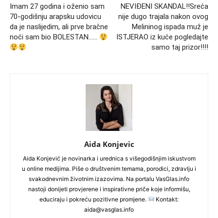
Imam 27 godina i oženio sam
NEVIĐENI SKANDAL!!Sreća
70-godišnju arapsku udovicu
nije dugo trajala nakon ovog
da je naslijedim, ali prve bračne
Melininog ispada muž je
noći sam bio BOLESTAN……
ISTJERAO iz kuće pogledajte
samo taj prizor!!!!
Aida Konjevic
Aida Konjević je novinarka i urednica s višegodišnjim iskustvom
u online medijima. Piše o društvenim temama, porodici, zdravlju i
svakodnevnim životnim izazovima. Na portalu VasGlas.info
nastoji donijeti provjerene i inspirativne priče koje informišu,
educiraju i pokreću pozitivne promjene.
Kontakt:
aida@vasglas.info