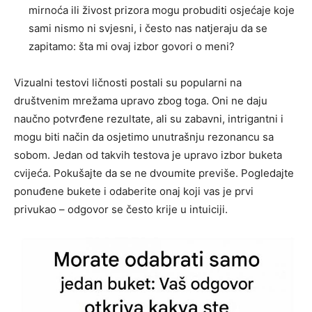
mirnoća ili živost prizora mogu probuditi osjećaje koje
sami nismo ni svjesni, i često nas natjeraju da se
zapitamo: šta mi ovaj izbor govori o meni?
Vizualni testovi ličnosti postali su popularni na
društvenim mrežama upravo zbog toga. Oni ne daju
naučno potvrđene rezultate, ali su zabavni, intrigantni i
mogu biti način da osjetimo unutrašnju rezonancu sa
sobom. Jedan od takvih testova je upravo izbor buketa
cvijeća. Pokušajte da se ne dvoumite previše. Pogledajte
ponuđene bukete i odaberite onaj koji vas je prvi
privukao – odgovor se često krije u intuiciji.