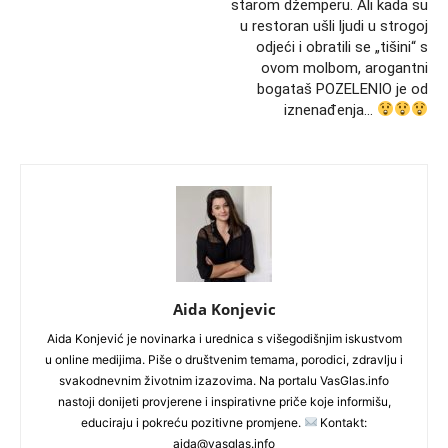
starom džemperu. Ali kada su
u restoran ušli ljudi u strogoj
odjeći i obratili se „tišini“ s
ovom molbom, arogantni
bogataš POZELENIO je od
iznenađenja…
Aida Konjevic
Aida Konjević je novinarka i urednica s višegodišnjim iskustvom
u online medijima. Piše o društvenim temama, porodici, zdravlju i
svakodnevnim životnim izazovima. Na portalu VasGlas.info
nastoji donijeti provjerene i inspirativne priče koje informišu,
educiraju i pokreću pozitivne promjene.
Kontakt:
aida@vasglas.info