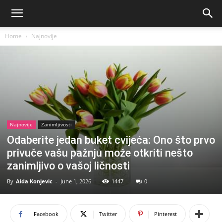
Home
Najnovije
Najnovije
Zanimljivosti
Odaberite jedan buket cvijeća: Ono što prvo
privuče vašu pažnju može otkriti nešto
zanimljivo o vašoj ličnosti
By
Aida Konjevic
-
June 1, 2026
1447
0
Facebook
Twitter
Pinterest