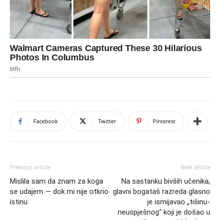
Facebook
Twitter
Pinterest
Previous article
Next article
Mislila sam da znam za koga
Na sastanku bivših učenika,
se udajem — dok mi nije otkrio
glavni bogataš razreda glasno
istinu
je ismijavao „tišinu-
neuspješnog“ koji je došao u