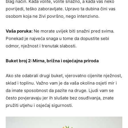
blag način. Kada volite, volite snažno, a kada vas neko
povrijedi, teško zaboravljate. Upravo ta dubina čini vas
osobom koja ne živi površno, nego intenzivno.
Vaša poruka:
Ne morate uvijek biti snažni pred svima.
Ponekad je najveća snaga u tome da dopustite sebi
odmor, nježnost i trenutak slabosti.
Buket broj 2: Mirna, brižna i osjećajna priroda
Ako ste odabrali drugi buket, vjerovatno cijenite nježnost,
sklad i toplinu. Važno vam je da vaša okolina osjeti mir i
da imate sposobnost da pazite na druge. Ljudi vam se
često povjeravaju jer ih slušate bez osuđivanja, znate
pružiti utjehu i osjećaj sigurnosti.