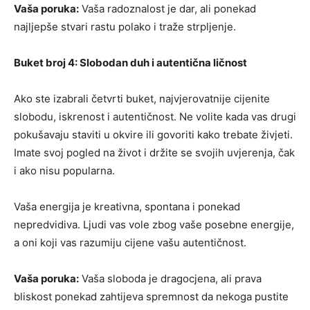
Vaša poruka:
Vaša radoznalost je dar, ali ponekad
najljepše stvari rastu polako i traže strpljenje.
Buket broj 4: Slobodan duh i autentična ličnost
Ako ste izabrali četvrti buket, najvjerovatnije cijenite
slobodu, iskrenost i autentičnost. Ne volite kada vas drugi
pokušavaju staviti u okvire ili govoriti kako trebate živjeti.
Imate svoj pogled na život i držite se svojih uvjerenja, čak
i ako nisu popularna.
Vaša energija je kreativna, spontana i ponekad
nepredvidiva. Ljudi vas vole zbog vaše posebne energije,
a oni koji vas razumiju cijene vašu autentičnost.
Vaša poruka:
Vaša sloboda je dragocjena, ali prava
bliskost ponekad zahtijeva spremnost da nekoga pustite