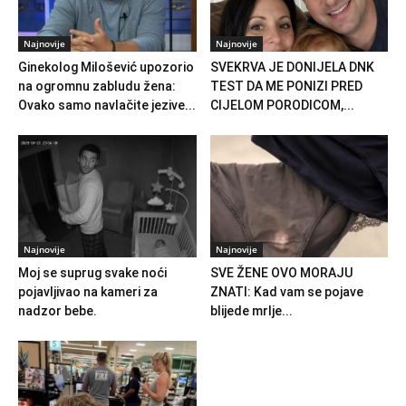
Najnovije
Najnovije
Ginekolog Milošević upozorio
SVEKRVA JE DONIJELA DNK
na ogromnu zabludu žena:
TEST DA ME PONIZI PRED
Ovako samo navlačite jezive...
CIJELOM PORODICOM,...
Najnovije
Najnovije
Moj se suprug svake noći
SVE ŽENE OVO MORAJU
pojavljivao na kameri za
ZNATI: Kad vam se pojave
nadzor bebe.
blijede mrlje...