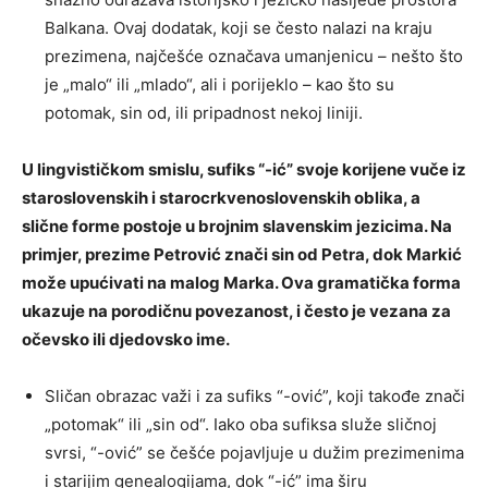
Balkana. Ovaj dodatak, koji se često nalazi na kraju
prezimena, najčešće označava umanjenicu – nešto što
je „malo“ ili „mlado“, ali i porijeklo – kao što su
potomak, sin od, ili pripadnost nekoj liniji.
U lingvističkom smislu, sufiks “-ić” svoje korijene vuče iz
staroslovenskih i starocrkvenoslovenskih oblika, a
slične forme postoje u brojnim slavenskim jezicima. Na
primjer, prezime Petrović znači sin od Petra, dok Markić
može upućivati na malog Marka. Ova gramatička forma
ukazuje na porodičnu povezanost, i često je vezana za
očevsko ili djedovsko ime.
Sličan obrazac važi i za sufiks “-ović”, koji takođe znači
„potomak“ ili „sin od“. Iako oba sufiksa služe sličnoj
svrsi, “-ović” se češće pojavljuje u dužim prezimenima
i starijim genealogijama, dok “-ić” ima širu