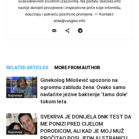
svakodnevnim životnim izazovima. Na portalu VasGlas.info
nastoji donijeti provjerene i inspirativne priče koje informišu,
educiraju i pokreću pozitivne promjene.
Kontakt:
aida@vasglas.info
RELATED ARTICLES
MORE FROM AUTHOR
Ginekolog Milošević upozorio na
ogromnu zabludu žena: Ovako samo
navlačite jezive bakterije ‘tamo dole’
Najnovije
tokom leta
SVEKRVA JE DONIJELA DNK TEST DA
ME PONIZI PRED CIJELOM
PORODICOM, ALI KAD JE MOJ MUŽ
Najnovije
PROČITAO POSLJEDNJU STRANICU,