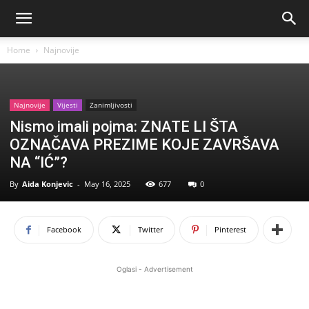
Home
Najnovije
Najnovije
Vijesti
Zanimljivosti
Nismo imali pojma: ZNATE LI ŠTA
OZNAČAVA PREZIME KOJE ZAVRŠAVA
NA “IĆ”?
By
Aida Konjevic
-
May 16, 2025
677
0
Facebook
Twitter
Pinterest
Oglasi - Advertisement