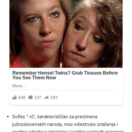
Sufiks “-ić”, karakterističan za prezimena
južnoslovenskih naroda, nosi višestruko značenje i
snažno odražava istorijsko i jezičko nasljeđe prostora