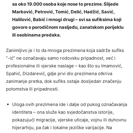
sa oko 19.000 osoba koje nose to prezime. Slijede
Marković, Petrović, Tomić, Delić, Hadžić, Savić,
Halilović, Babić i mnogi drugi – svi sa sufiksima koji
govore o porodičnom nasljeđu, zanatskom porijeklu
ili osobinama predaka.
Zanimljivo je i to da mnoga prezimena koja sadrže sufiks
“-ić” ne označavaju samo rodovsku pripadnost, već i
profesionalne ili vjerske naslage – kao što su Imamović,
Spahić, Dizdarević, gdje prvi dio prezimena otkriva
zanimanje pretka, dok sufiks ostaje dosljedan značenju
potomstva ili pripadnosti.
Uloga ovih prezimena ide i dalje od pukog označavanja
identiteta – ona služe kao svjedočanstva istorije,
pokazujući migracije, vjerske uticaje, vojnu ili duhovnu
hijerarhiju, pa čak i lokalne jezičke varijacije. Na