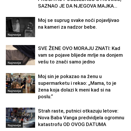
SAZNAO JE DA NJEGOVA MAJKA...
Moj se suprug svake noći pojavljivao
na kameri za nadzor bebe.
Najnovije
SVE ŽENE OVO MORAJU ZNATI: Kad
vam se pojave blijede mrlje na donjem
vešu to znači samo jedno
Najnovije
Moj sin je pokazao na ženu u
supermarketu i rekao: „Mama, to je
žena koja dolazi k meni kad si na
Najnovije
poslu.“
Strah raste, putnici otkazuju letove:
Nova Baba Vanga predvidjela ogromnu
katastrofu OD OVOG DATUMA
Najnovije