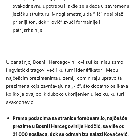
svakodnevnu upotrebu i lakše se uklapa u savremenu
jezičku strukturu. Mnogi smatraju da “-ić” nosi blaži,
prisniji ton, dok “-ović” zvuči formalnije i
patrijarhalnije.
U današnjoj Bosni i Hercegovini, ovi sufiksi nisu samo
lingvistički tragovi već i kulturni identifikatori. Među
najčešćim prezimenima u zemlji dominiraju upravo ta
prezimena koja završavaju na „-ić“, što dodatno oslikava
koliko je ovaj oblik duboko ukorijenjen u jeziku, kulturi i
svakodnevici.
Prema podacima sa stranice forebears.io, najčešće
prezime u Bosni i Hercegovini je Hodžić, sa više od
21.000 nosilaca, dok se odmah iza nalazi Kovačević,