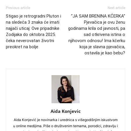
Previous article
Next article
Stigao je retrogradni Pluton i
“JA SAM BRENINA KĆERKA”
na sledeća 3 znaka će imati
Pjevačica je ovu ženu
najjači uticaj: Ove pripadnike
godinama krila od javnosti, pa
Zodijaka do oktobra 2025.
sad otkrivena istina o
čeka neverovatan životni
njihovom odnosu! Ima kćerku
preokret na bolje
koja je slavna pjevačica,
ostavila je kao bebu?
Aida Konjevic
Aida Konjević je novinarka i urednica s višegodišnjim iskustvom
u online medijima. Piše o društvenim temama, porodici, zdravlju i