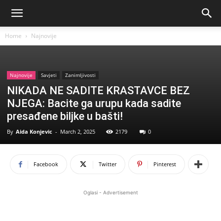
Home
Najnovije
Najnovije
Savjeti
Zanimljivosti
NIKADA NE SADITE KRASTAVCE BEZ
NJEGA: Bacite ga urupu kada sadite
presađene biljke u bašti!
By
Aida Konjevic
-
March 2, 2025
2179
0
Facebook
Twitter
Pinterest
Oglasi - Advertisement