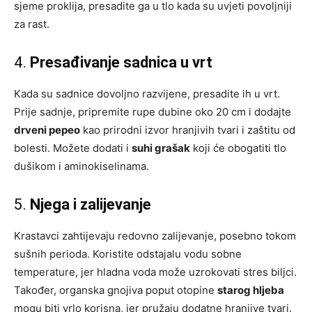
sjeme proklija, presadite ga u tlo kada su uvjeti povoljniji
za rast.
4.
Presađivanje sadnica u vrt
Kada su sadnice dovoljno razvijene, presadite ih u vrt.
Prije sadnje, pripremite rupe dubine oko 20 cm i dodajte
drveni pepeo
kao prirodni izvor hranjivih tvari i zaštitu od
bolesti. Možete dodati i
suhi grašak
koji će obogatiti tlo
dušikom i aminokiselinama.
5.
Njega i zalijevanje
Krastavci zahtijevaju redovno zalijevanje, posebno tokom
sušnih perioda. Koristite odstajalu vodu sobne
temperature, jer hladna voda može uzrokovati stres biljci.
Također, organska gnojiva poput otopine
starog hljeba
mogu biti vrlo korisna, jer pružaju dodatne hranjive tvari.