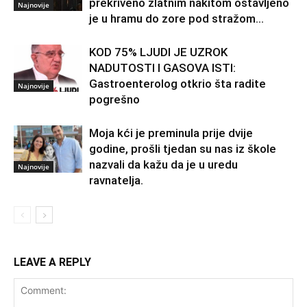
prekriveno zlatnim nakitom ostavljeno
Najnovije
je u hramu do zore pod stražom...
KOD 75% LJUDI JE UZROK
NADUTOSTI I GASOVA ISTI:
Gastroenterolog otkrio šta radite
Najnovije
pogrešno
Moja kći je preminula prije dvije
godine, prošli tjedan su nas iz škole
nazvali da kažu da je u uredu
Najnovije
ravnatelja.
LEAVE A REPLY