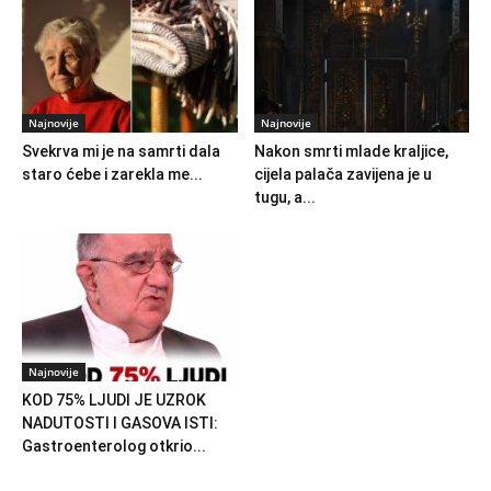
Najnovije
Najnovije
Svekrva mi je na samrti dala
Nakon smrti mlade kraljice,
staro ćebe i zarekla me...
cijela palača zavijena je u
tugu, a...
Najnovije
KOD 75% LJUDI JE UZROK
NADUTOSTI I GASOVA ISTI:
Gastroenterolog otkrio...