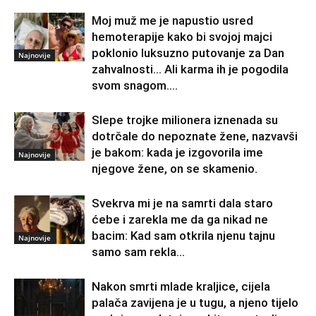
Moj muž me je napustio usred
hemoterapije kako bi svojoj majci
poklonio luksuzno putovanje za Dan
Najnovije
zahvalnosti… Ali karma ih je pogodila
svom snagom....
Slepe trojke milionera iznenada su
dotrčale do nepoznate žene, nazvavši
je bakom: kada je izgovorila ime
Najnovije
njegove žene, on se skamenio.
Svekrva mi je na samrti dala staro
ćebe i zarekla me da ga nikad ne
bacim: Kad sam otkrila njenu tajnu
Najnovije
samo sam rekla...
Nakon smrti mlade kraljice, cijela
palača zavijena je u tugu, a njeno tijelo