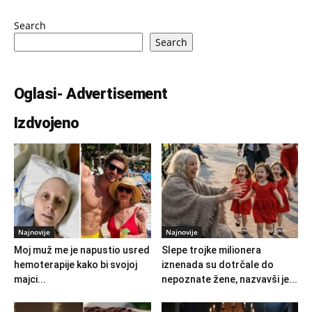
Search
Search
Oglasi- Advertisement
Izdvojeno
Najnovije
Najnovije
Moj muž me je napustio usred
Slepe trojke milionera
hemoterapije kako bi svojoj
iznenada su dotrčale do
majci...
nepoznate žene, nazvavši je...