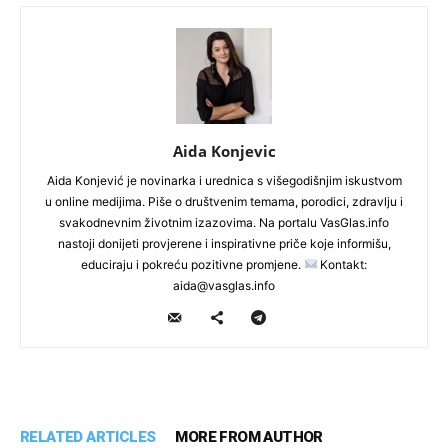
Aida Konjevic
Aida Konjević je novinarka i urednica s višegodišnjim iskustvom
u online medijima. Piše o društvenim temama, porodici, zdravlju i
svakodnevnim životnim izazovima. Na portalu VasGlas.info
nastoji donijeti provjerene i inspirativne priče koje informišu,
educiraju i pokreću pozitivne promjene.
Kontakt:
aida@vasglas.info
RELATED ARTICLES
MORE FROM AUTHOR