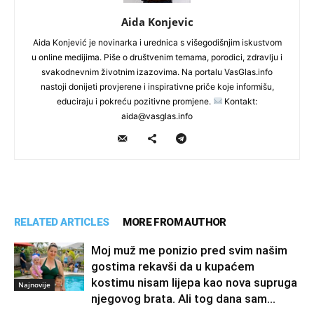
Aida Konjevic
Aida Konjević je novinarka i urednica s višegodišnjim iskustvom
u online medijima. Piše o društvenim temama, porodici, zdravlju i
svakodnevnim životnim izazovima. Na portalu VasGlas.info
nastoji donijeti provjerene i inspirativne priče koje informišu,
educiraju i pokreću pozitivne promjene.
Kontakt:
aida@vasglas.info
RELATED ARTICLES
MORE FROM AUTHOR
Moj muž me ponizio pred svim našim
gostima rekavši da u kupaćem
kostimu nisam lijepa kao nova supruga
Najnovije
njegovog brata. Ali tog dana sam...