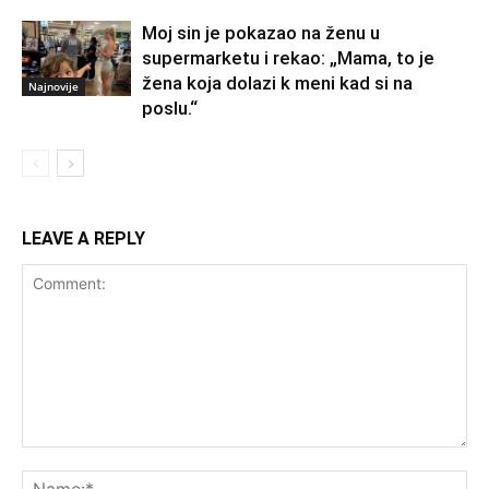
Moj sin je pokazao na ženu u
supermarketu i rekao: „Mama, to je
žena koja dolazi k meni kad si na
Najnovije
poslu.“
LEAVE A REPLY