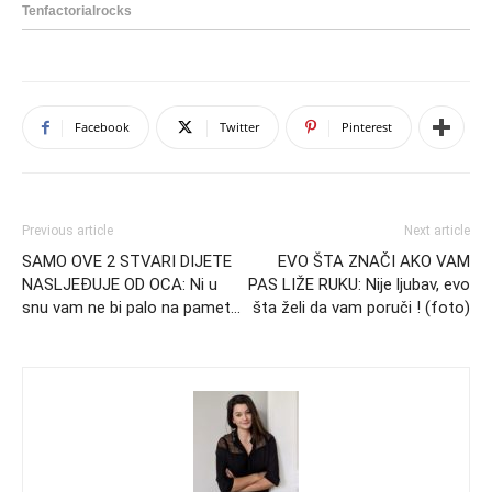
Facebook
Twitter
Pinterest
Previous article
Next article
SAMO OVE 2 STVARI DIJETE
EVO ŠTA ZNAČI AKO VAM
NASLJEĐUJE OD OCA: Ni u
PAS LIŽE RUKU: Nije ljubav, evo
snu vam ne bi palo na pamet…
šta želi da vam poruči ! (foto)