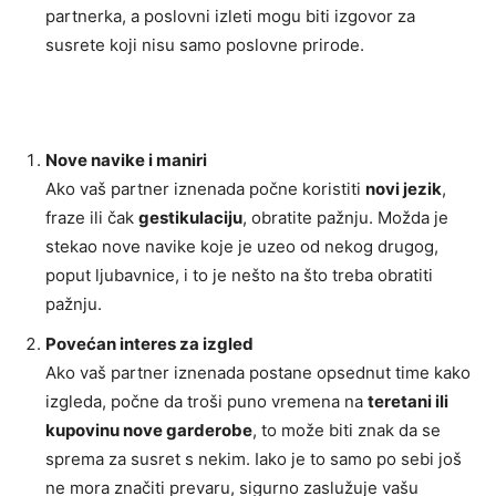
partnerka, a poslovni izleti mogu biti izgovor za
susrete koji nisu samo poslovne prirode.
Nove navike i maniri
Ako vaš partner iznenada počne koristiti
novi jezik
,
fraze ili čak
gestikulaciju
, obratite pažnju. Možda je
stekao nove navike koje je uzeo od nekog drugog,
poput ljubavnice, i to je nešto na što treba obratiti
pažnju.
Povećan interes za izgled
Ako vaš partner iznenada postane opsednut time kako
izgleda, počne da troši puno vremena na
teretani ili
kupovinu nove garderobe
, to može biti znak da se
sprema za susret s nekim. Iako je to samo po sebi još
ne mora značiti prevaru, sigurno zaslužuje vašu