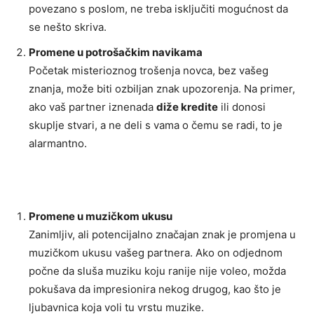
povezano s poslom, ne treba isključiti mogućnost da
se nešto skriva.
Promene u potrošačkim navikama
Početak misterioznog trošenja novca, bez vašeg
znanja, može biti ozbiljan znak upozorenja. Na primer,
ako vaš partner iznenada
diže kredite
ili donosi
skuplje stvari, a ne deli s vama o čemu se radi, to je
alarmantno.
Promene u muzičkom ukusu
Zanimljiv, ali potencijalno značajan znak je promjena u
muzičkom ukusu vašeg partnera. Ako on odjednom
počne da sluša muziku koju ranije nije voleo, možda
pokušava da impresionira nekog drugog, kao što je
ljubavnica koja voli tu vrstu muzike.