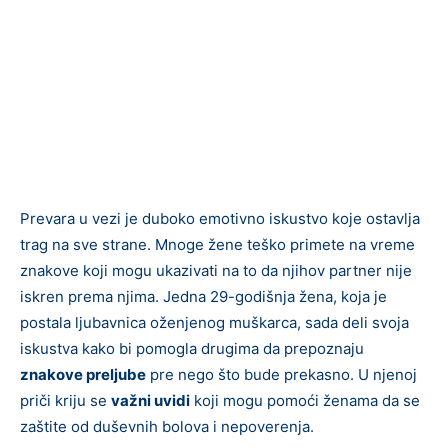
Prevara u vezi je duboko emotivno iskustvo koje ostavlja
trag na sve strane. Mnoge žene teško primete na vreme
znakove koji mogu ukazivati na to da njihov partner nije
iskren prema njima. Jedna 29-godišnja žena, koja je
postala ljubavnica oženjenog muškarca, sada deli svoja
iskustva kako bi pomogla drugima da prepoznaju
znakove preljube
pre nego što bude prekasno. U njenoj
priči kriju se
važni uvidi
koji mogu pomoći ženama da se
zaštite od duševnih bolova i nepoverenja.