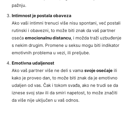
pažnju.
Intimnost je postala obaveza
Ako vaši intimni trenuci više nisu spontani, već postali
rutinski i obavezni, to može biti znak da vaš partner
oseća
emocionalnu distancu
, i možda traži uzbuđenje
s nekim drugim. Promene u seksu mogu biti indikator
emotivnih problema u vezi, ili preljube.
Emotivna udaljenost
Ako vaš partner više ne deli s vama
svoje osećaje
ili
kako je proveo dan, to može biti znak da je emotivno
udaljen od vas. Čak i tokom svađa, ako ne trudi se da
iznese svoj stav ili da smiri napetost, to može značiti
da više nije uključen u vaš odnos.