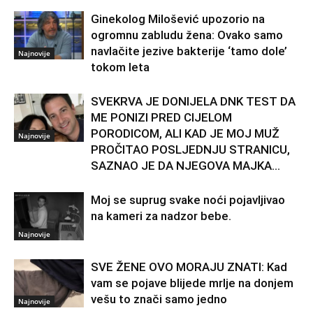
Ginekolog Milošević upozorio na
ogromnu zabludu žena: Ovako samo
navlačite jezive bakterije ‘tamo dole’
Najnovije
tokom leta
SVEKRVA JE DONIJELA DNK TEST DA
ME PONIZI PRED CIJELOM
PORODICOM, ALI KAD JE MOJ MUŽ
Najnovije
PROČITAO POSLJEDNJU STRANICU,
SAZNAO JE DA NJEGOVA MAJKA...
Moj se suprug svake noći pojavljivao
na kameri za nadzor bebe.
Najnovije
SVE ŽENE OVO MORAJU ZNATI: Kad
vam se pojave blijede mrlje na donjem
vešu to znači samo jedno
Najnovije