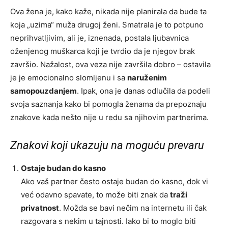
Ova žena je, kako kaže, nikada nije planirala da bude ta
koja „uzima“ muža drugoj ženi. Smatrala je to potpuno
neprihvatljivim, ali je, iznenada, postala ljubavnica
oženjenog muškarca koji je tvrdio da je njegov brak
završio. Nažalost, ova veza nije završila dobro – ostavila
je je emocionalno slomljenu i sa
naruženim
samopouzdanjem
. Ipak, ona je danas odlučila da podeli
svoja saznanja kako bi pomogla ženama da prepoznaju
znakove kada nešto nije u redu sa njihovim partnerima.
Znakovi koji ukazuju na moguću prevaru
Ostaje budan do kasno
Ako vaš partner često ostaje budan do kasno, dok vi
već odavno spavate, to može biti znak da
traži
privatnost
. Možda se bavi nečim na internetu ili čak
razgovara s nekim u tajnosti. Iako bi to moglo biti