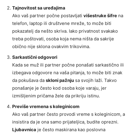
Tajnovitost sa uređajima
Ako vaš partner počne postavljati
višestruke šifre
na
telefon, laptop ili društvene mreže, to može biti
pokazatelj da nešto skriva. Iako privatnost svakako
treba poštovati, osoba koja nema ništa da sakrije
obično nije sklona ovakvim trikovima.
Sarkastični odgovori
Kada se muž ili partner počne ponašati sarkastično ili
izbegava odgovore na vaša pitanja, to može biti znak
da pokušava da
skloni pažnju
sa svojih laži. Takvo
ponašanje je često kod osoba koje varaju, jer
izmišljenim pričama žele da prikriju istinu.
Previše vremena s koleginicom
Ako vaš partner često provodi vreme s koleginicom, a
insistira da je ona samo prijateljica, budite oprezni.
Ljubavnica
je često maskirana kao poslovna