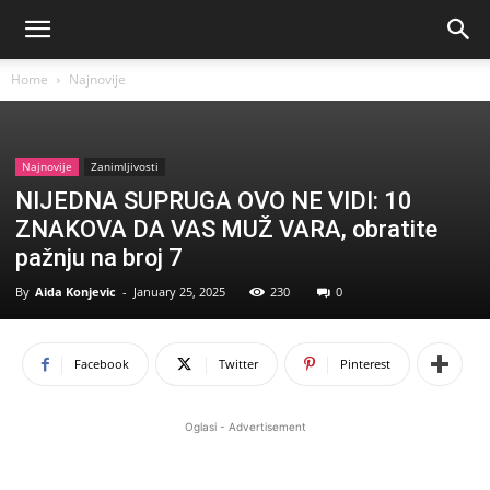
Home
Najnovije
Najnovije
Zanimljivosti
NIJEDNA SUPRUGA OVO NE VIDI: 10
ZNAKOVA DA VAS MUŽ VARA, obratite
pažnju na broj 7
By
Aida Konjevic
-
January 25, 2025
230
0
Facebook
Twitter
Pinterest
Oglasi - Advertisement