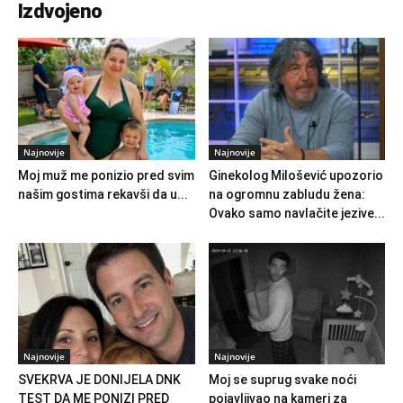
Izdvojeno
Najnovije
Najnovije
Moj muž me ponizio pred svim
Ginekolog Milošević upozorio
našim gostima rekavši da u...
na ogromnu zabludu žena:
Ovako samo navlačite jezive...
Najnovije
Najnovije
SVEKRVA JE DONIJELA DNK
Moj se suprug svake noći
TEST DA ME PONIZI PRED
pojavljivao na kameri za