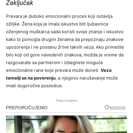
Zaključak
Prevara je duboko emocionalni proces koji ostavlja
ožiljke. Žena koja je imala iskustvo biti ljubavnica
oženjenog muškarca sada koristi svoje znanje i iskustvo
kako bi pomogla drugim ženama da prepoznaju znakove
upozorenja i ne postanu žrtve takvih veza. Ako primetite
bilo koji od gore navedenih znakova, možda je vreme da
razgovarate sa partnerom i izbegnete moguće
emocionalne rane koje prevara može doneti.
Veza
temelji se na poverenju
, a njegovo narušavanje može
imati dugoročne posledice.
Preporučujemo