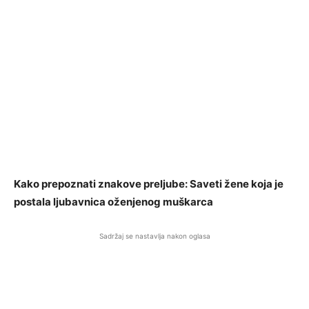
Kako prepoznati znakove preljube: Saveti žene koja je
postala ljubavnica oženjenog muškarca
Sadržaj se nastavlja nakon oglasa