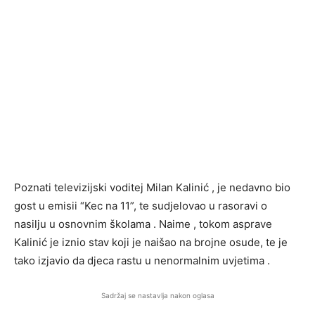
Poznati televizijski voditej Milan Kalinić , je nedavno bio
gost u emisii “Kec na 11”, te sudjelovao u rasoravi o
nasilju u osnovnim školama . Naime , tokom asprave
Kalinić je iznio stav koji je naišao na brojne osude, te je
tako izjavio da djeca rastu u nenormalnim uvjetima .
Sadržaj se nastavlja nakon oglasa