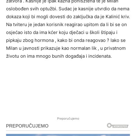
zatvora . Kasnije je ipak kazna ponišztena te je Milan
oslobođen svih optužbi. Sudac je kasnije utvrdio da nema
dokaza koji bi mogli dovesti do zaključka da je Kalinić kriv.
Na tviteru je jedan korisnik reagirao upitom da li bi se on
osjećao isto da ima kćer koju dječaci u školi štipaju i
pipkaju zbog hormona , kako bi onda reagovao ? Iako se
Milan u javnosti prikazuje kao normalan lik , u privatnom
životu on ima mnogo bunih događaja i incidenata.
Preporučujemo