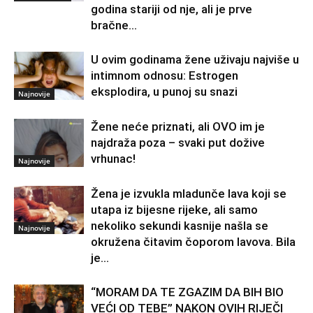
godina stariji od nje, ali je prve
bračne...
U ovim godinama žene uživaju najviše u
intimnom odnosu: Estrogen
eksplodira, u punoj su snazi
Najnovije
Žene neće priznati, ali OVO im je
najdraža poza – svaki put dožive
vrhunac!
Najnovije
Žena je izvukla mladunče lava koji se
utapa iz bijesne rijeke, ali samo
nekoliko sekundi kasnije našla se
Najnovije
okružena čitavim čoporom lavova. Bila
je...
“MORAM DA TE ZGAZIM DA BIH BIO
VEĆI OD TEBE” NAKON OVIH RIJEČI