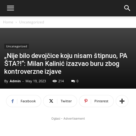
Home
Uncategorized
Uncategorized
„Nije bilo devojčice koju nisam štipnuo, PA
ŠTA?!“: Milan Kalinić izazvao buru zbog
kontroverzne izjave
By
Admin
-
May 19, 2023
214
0
Facebook
Twitter
Pinterest
Oglasi - Advertisement