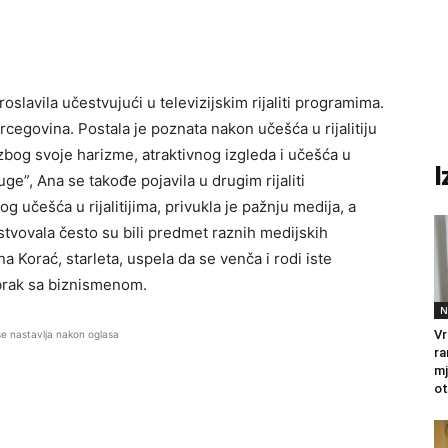
roslavila učestvujući u televizijskim rijaliti programima.
cegovina. Postala je poznata nakon učešća u rijalitiju
zbog svoje harizme, atraktivnog izgleda i učešća u
I
e”, Ana se takođe pojavila u drugim rijaliti
 učešća u rijalitijima, privukla je pažnju medija, a
estvovala često su bili predmet raznih medijskih
na Korać, starleta, uspela da se venča i rodi iste
 brak sa biznismenom.
N
Vr
se nastavlja nakon oglasa
ra
mj
ot