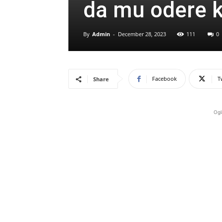
da mu odere k
By
Admin
-
December 28, 2023
111
0
Facebook
T
Share
Ogl