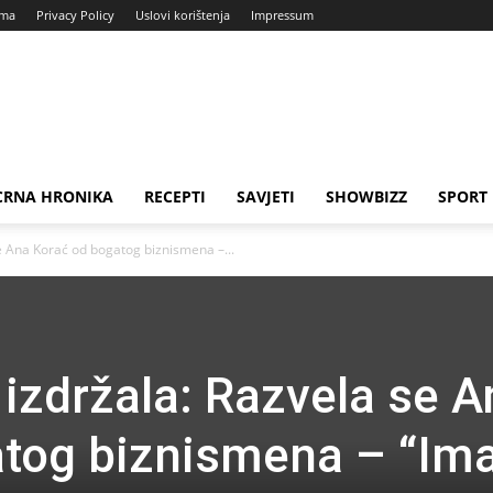
ama
Privacy Policy
Uslovi korištenja
Impressum
CRNA HRONIKA
RECEPTI
SAVJETI
SHOWBIZZ
SPORT
se Ana Korać od bogatog biznismena –...
 izdržala: Razvela se A
atog biznismena – “Im