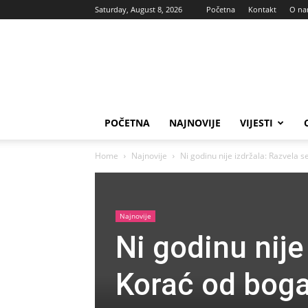
Saturday, August 8, 2026
Početna
Kontakt
O n
Vas
glas
POČETNA
NAJNOVIJE
VIJESTI
Home
Najnovije
Ni godinu nije izdržala: Razvela 
Najnovije
Ni godinu nije
Korać od bog