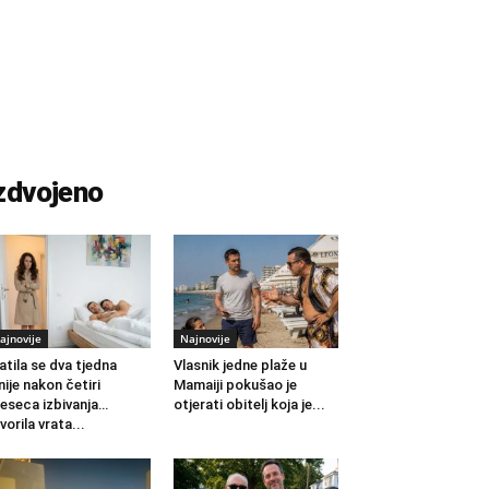
zdvojeno
ajnovije
Najnovije
atila se dva tjedna
Vlasnik jedne plaže u
nije nakon četiri
Mamaiji pokušao je
eseca izbivanja…
otjerati obitelj koja je...
vorila vrata...