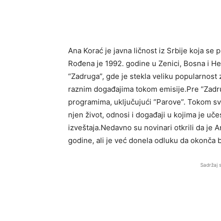
Ana Korać je javna ličnost iz Srbije koja se p
Rođena je 1992. godine u Zenici, Bosna i Her
“Zadruga”, gde je stekla veliku popularnost 
raznim događajima tokom emisije.Pre “Zadrug
programima, uključujući “Parove”. Tokom svog
njen život, odnosi i događaji u kojima je uč
izveštaja.Nedavno su novinari otkrili da je A
godine, ali je već donela odluku da okonča
Sadržaj 