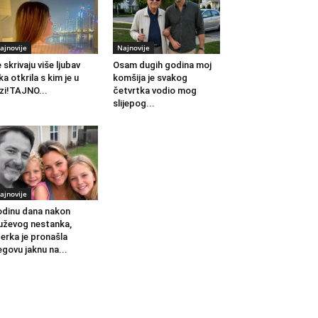
ajnovije
Najnovije
 skrivaju više ljubav
Osam dugih godina moj
ka otkrila s kim je u
komšija je svakog
zi!TAJNO...
četvrtka vodio mog
slijepog...
ajnovije
dinu dana nakon
ževog nestanka,
erka je pronašla
egovu jaknu na...