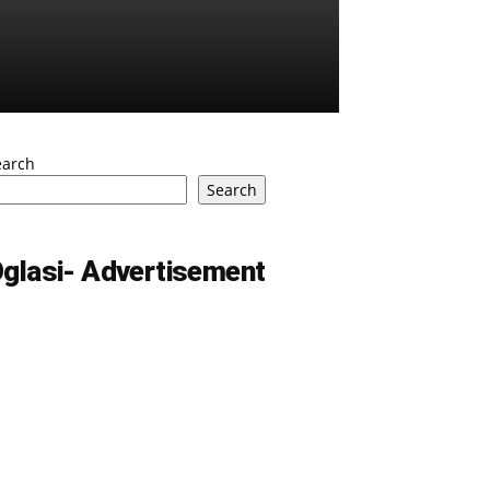
earch
Search
glasi- Advertisement