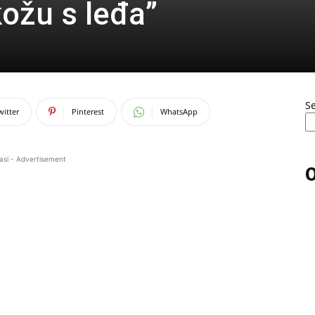
ožu s leđa”
S
witter
Pinterest
WhatsApp
asi - Advertisement
O