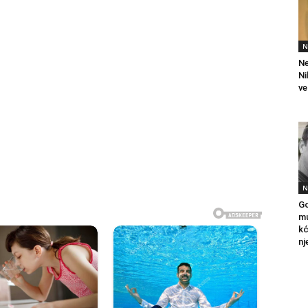
N
Ne
Ni
ve
N
Go
mu
kć
nj