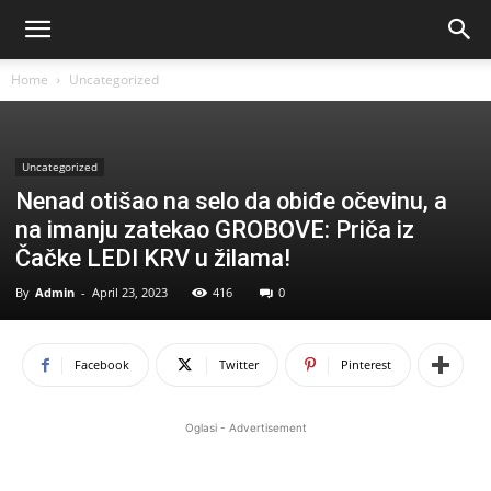
Home
Uncategorized
Uncategorized
Nenad otišao na selo da obiđe očevinu, a
na imanju zatekao GROBOVE: Priča iz
Čačke LEDI KRV u žilama!
By
Admin
-
April 23, 2023
416
0
Facebook
Twitter
Pinterest
Oglasi - Advertisement