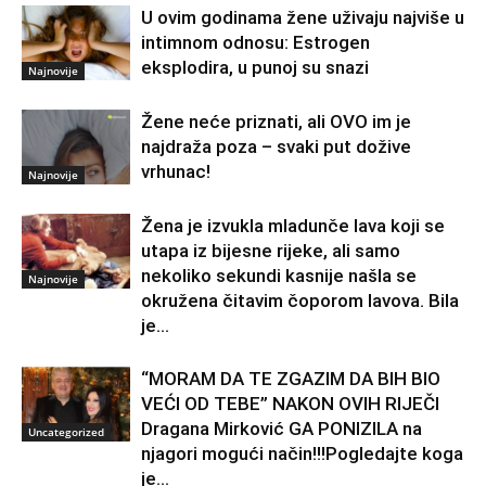
U ovim godinama žene uživaju najviše u
intimnom odnosu: Estrogen
eksplodira, u punoj su snazi
Najnovije
Žene neće priznati, ali OVO im je
najdraža poza – svaki put dožive
vrhunac!
Najnovije
Žena je izvukla mladunče lava koji se
utapa iz bijesne rijeke, ali samo
nekoliko sekundi kasnije našla se
Najnovije
okružena čitavim čoporom lavova. Bila
je...
“MORAM DA TE ZGAZIM DA BIH BIO
VEĆI OD TEBE” NAKON OVIH RIJEČI
Dragana Mirković GA PONIZILA na
Uncategorized
njagori mogući način!!!Pogledajte koga
je...