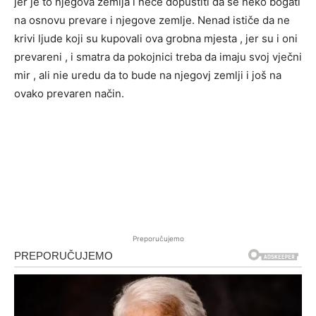
jer je to njegova zemlja i neće dopustiti da se neko bogati
na osnovu prevare i njegove zemlje. Nenad ističe da ne
krivi ljude koji su kupovali ova grobna mjesta , jer su i oni
prevareni , i smatra da pokojnici treba da imaju svoj vječni
mir , ali nie uredu da to bude na njegovj zemlji i još na
ovako prevaren način.
Preporučujemo