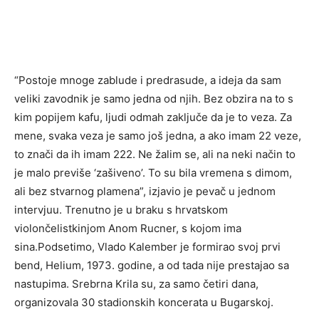
“Postoje mnoge zablude i predrasude, a ideja da sam
veliki zavodnik je samo jedna od njih. Bez obzira na to s
kim popijem kafu, ljudi odmah zaključe da je to veza. Za
mene, svaka veza je samo još jedna, a ako imam 22 veze,
to znači da ih imam 222. Ne žalim se, ali na neki način to
je malo previše ‘zašiveno’. To su bila vremena s dimom,
ali bez stvarnog plamena”, izjavio je pevač u jednom
intervjuu. Trenutno je u braku s hrvatskom
violončelistkinjom Anom Rucner, s kojom ima
sina.Podsetimo, Vlado Kalember je formirao svoj prvi
bend, Helium, 1973. godine, a od tada nije prestajao sa
nastupima. Srebrna Krila su, za samo četiri dana,
organizovala 30 stadionskih koncerata u Bugarskoj.