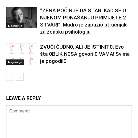
“ŽENA POČINJE DA STARI KAD SE U
NJENOM PONAŠANJU PRIMIJETE 2
STVARI”: Mudro je zapazio stručnjak
Najnovije
za žensku psihologiju
ZVUČI ČUDN0, ALI JE ISTINIT0: Evo
šta 0BLIK N0SA govori 0 VAMA! Svima
je pogodil0
Najnovije
LEAVE A REPLY