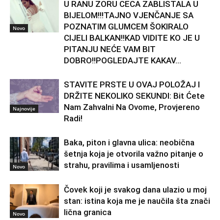
U RANU ZORU CECA ZABLISTALA U
BIJELOM!!!TAJNO VJENČANJE SA
POZNATIM GLUMCEM ŠOKIRALO
Novo
CIJELI BALKAN!!KAD VIDITE KO JE U
PITANJU NEĆE VAM BIT
DOBRO!!POGLEDAJTE KAKAV...
STAVITE PRSTE U OVAJ POLOŽAJ I
DRŽITE NEKOLIKO SEKUNDI: Bit Ćete
Nam Zahvalni Na Ovome, Provjereno
Najnovije
Radi!
Baka, piton i glavna ulica: neobična
šetnja koja je otvorila važno pitanje o
strahu, pravilima i usamljenosti
Novo
Čovek koji je svakog dana ulazio u moj
stan: istina koja me je naučila šta znači
lična granica
Novo