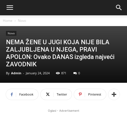
Home
Novo
Novo
NEMA ŽENE U JUGI KOJA NIJE BILA
ZALJUBLJENA U NJEGA, PRAVI
APOLON: Ovako DANAS izgleda najveći
ZAVODNIK
By
Admin
-
January 24, 2024
871
0
Facebook
Twitter
Pinterest
Oglasi - Advertisement