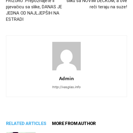
FRIZURU”:Prepoznajete li
sliku sa NOVIM DEČKOM, a ove
pjevačicu sa slike, DANAS JE
reči teraju na suze!
JEDNA OD NAJLJEPŠIH NA
ESTRADI
Admin
http://vasglas.info
RELATED ARTICLES
MORE FROM AUTHOR