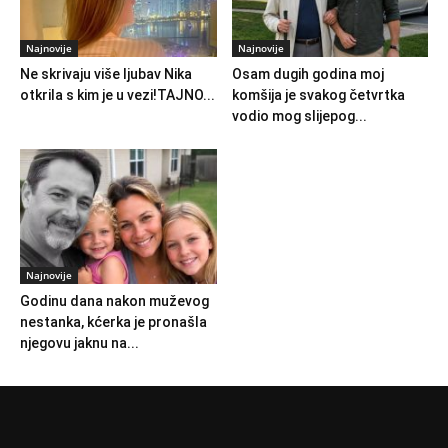
Najnovije
Najnovije
Ne skrivaju više ljubav Nika
Osam dugih godina moj
otkrila s kim je u vezi!TAJNO...
komšija je svakog četvrtka
vodio mog slijepog...
Najnovije
Godinu dana nakon muževog
nestanka, kćerka je pronašla
njegovu jaknu na...