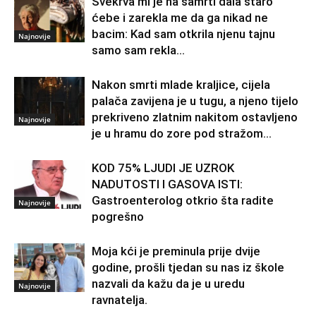
Svekrva mi je na samrti dala staro
ćebe i zarekla me da ga nikad ne
bacim: Kad sam otkrila njenu tajnu
Najnovije
samo sam rekla...
Nakon smrti mlade kraljice, cijela
palača zavijena je u tugu, a njeno tijelo
prekriveno zlatnim nakitom ostavljeno
Najnovije
je u hramu do zore pod stražom...
KOD 75% LJUDI JE UZROK
NADUTOSTI I GASOVA ISTI:
Gastroenterolog otkrio šta radite
Najnovije
pogrešno
Moja kći je preminula prije dvije
godine, prošli tjedan su nas iz škole
nazvali da kažu da je u uredu
Najnovije
ravnatelja.