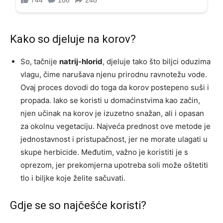
Kako so djeluje na korov?
So, tačnije
natrij-hlorid
, djeluje tako što biljci oduzima
vlagu, čime narušava njenu prirodnu ravnotežu vode.
Ovaj proces dovodi do toga da korov postepeno suši i
propada. Iako se koristi u domaćinstvima kao začin,
njen učinak na korov je izuzetno snažan, ali i opasan
za okolnu vegetaciju. Najveća prednost ove metode je
jednostavnost i pristupačnost, jer ne morate ulagati u
skupe herbicide. Međutim, važno je koristiti je s
oprezom, jer prekomjerna upotreba soli može oštetiti
tlo i biljke koje želite sačuvati.
Gdje se so najčešće koristi?