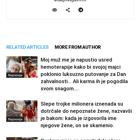
RELATED ARTICLES
MORE FROM AUTHOR
Moj muž me je napustio usred
hemoterapije kako bi svojoj majci
poklonio luksuzno putovanje za Dan
Najnovije
zahvalnosti… Ali karma ih je pogodila
svom snagom....
Slepe trojke milionera iznenada su
dotrčale do nepoznate žene, nazvavši
je bakom: kada je izgovorila ime
Najnovije
njegove žene, on se skamenio.