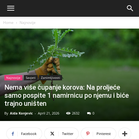
Home
Najnovije
Najnovije
Savjeti
Zanimljivosti
Nema više čupanje korova: Na proljeće
samo pospite 1 namirnicu po njemu i biće
trajno uništen
By
Aida Konjevic
-
April 21, 2026
2632
0
Facebook
Twitter
Pinterest