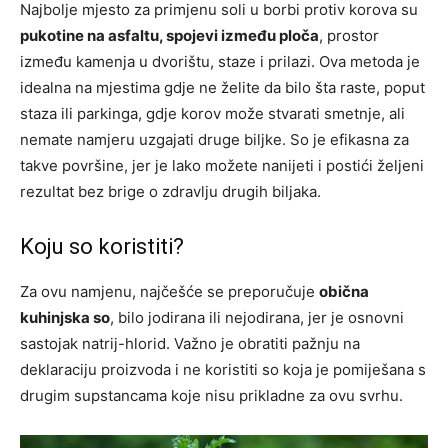
Najbolje mjesto za primjenu soli u borbi protiv korova su
pukotine na asfaltu, spojevi između ploča
, prostor
između kamenja u dvorištu, staze i prilazi. Ova metoda je
idealna na mjestima gdje ne želite da bilo šta raste, poput
staza ili parkinga, gdje korov može stvarati smetnje, ali
nemate namjeru uzgajati druge biljke. So je efikasna za
takve površine, jer je lako možete nanijeti i postići željeni
rezultat bez brige o zdravlju drugih biljaka.
Koju so koristiti?
Za ovu namjenu, najčešće se preporučuje
obična
kuhinjska so
, bilo jodirana ili nejodirana, jer je osnovni
sastojak natrij-hlorid. Važno je obratiti pažnju na
deklaraciju proizvoda i ne koristiti so koja je pomiješana s
drugim supstancama koje nisu prikladne za ovu svrhu.