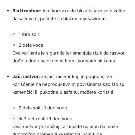
Blaži rastvor:
Ako korov raste blizu biljaka koje želite
da sačuvate, počnite sa blažom mješavinom:
1 deo soli
2 dela vode
Ova varijanta je sigurnija jer smanjuje rizik da rastvor
dođe u dodir sa okolnim tlom i korisnim biljkama.
Jači rastvor:
Za jači rastvor koji je pogodniji za
korišćenje na neproduktivnim površinama kao što su
kamenčići ili pukotine u asfaltu, možete koristiti:
2 dela soli i 1 deo vode
ili 3 dela soli i 1 deo vode
Ovaj rastvor je snažniji, ali imajte na umu da može
dugoročno promeniti kvalitet tla, učiniti ga