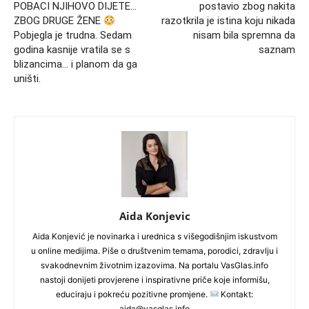
POBACI NJIHOVO DIJETE…
postavio zbog nakita
ZBOG DRUGE ŽENE
razotkrila je istina koju nikada
Pobjegla je trudna. Sedam
nisam bila spremna da
godina kasnije vratila se s
saznam
blizancima… i planom da ga
uništi.
Aida Konjevic
Aida Konjević je novinarka i urednica s višegodišnjim iskustvom
u online medijima. Piše o društvenim temama, porodici, zdravlju i
svakodnevnim životnim izazovima. Na portalu VasGlas.info
nastoji donijeti provjerene i inspirativne priče koje informišu,
educiraju i pokreću pozitivne promjene.
Kontakt:
aida@vasglas.info