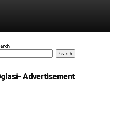
earch
Search
glasi- Advertisement