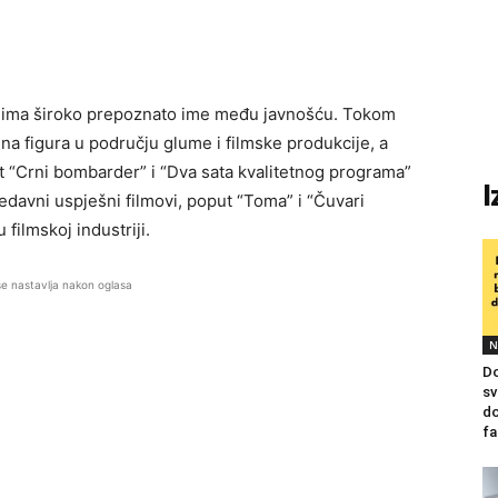
lić ima široko prepoznato ime među javnošću. Tokom
jna figura u području glume i filmske produkcije, a
 “Crni bombarder” i “Dva sata kvalitetnog programa”
I
edavni uspješni filmovi, poput “Toma” i “Čuvari
 filmskoj industriji.
se nastavlja nakon oglasa
N
Do
sv
do
fa