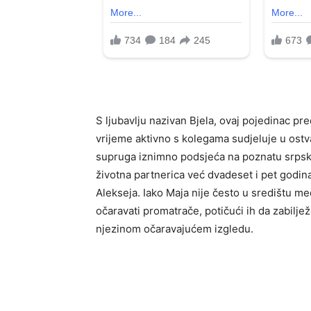
S ljubavlju nazivan Bjela, ovaj pojedinac pr
vrijeme aktivno s kolegama sudjeluje u ostv
supruga iznimno podsjeća na poznatu srpsku
životna partnerica već dvadeset i pet godina,
Alekseja. Iako Maja nije često u središtu me
očaravati promatrače, potičući ih da zabiljež
njezinom očaravajućem izgledu.