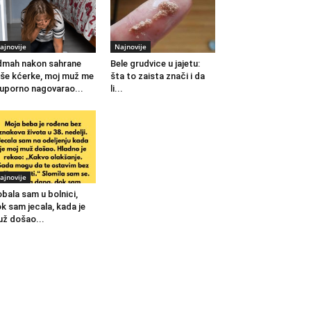
ajnovije
Najnovije
mah nakon sahrane
Bele grudvice u jajetu:
še kćerke, moj muž me
šta to zaista znači i da
 uporno nagovarao...
li...
ajnovije
bala sam u bolnici,
k sam jecala, kada je
ž došao...