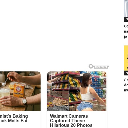
N
Od
na
je
N
So
do
mu