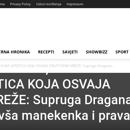
ama
Privacy Policy
Uslovi korištenja
Impressum
CRNA HRONIKA
RECEPTI
SAVJETI
SHOWBIZZ
SPORT
RIOZNA, A DANAS
ALNA LEPOTICA KOJA OSVAJA DRUŠTVENE MREŽE: Supruga Dragana...
TICA KOJA OSVAJA
EŽE: Supruga Dragan
bivša manekenka i prava