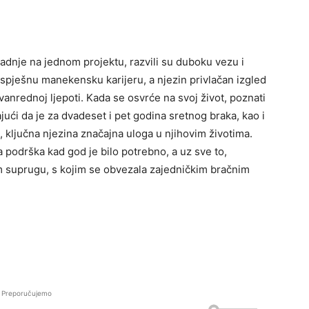
radnje na jednom projektu, razvili su duboku vezu i
uspješnu manekensku karijeru, a njezin privlačan izgled
vanrednoj ljepoti. Kada se osvrće na svoj život, poznati
jući da je za dvadeset i pet godina sretnog braka, kao i
 ključna njezina značajna uloga u njihovim životima.
eća podrška kad god je bilo potrebno, a uz sve to,
m suprugu, s kojim se obvezala zajedničkim bračnim
Preporučujemo