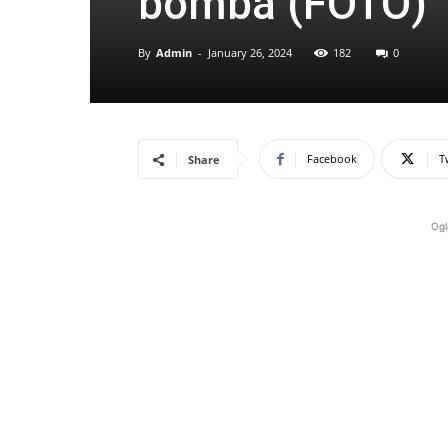
bomba (FOTO)
By
Admin
-
January 26, 2024
182
0
Facebook
T
Share
Ogl