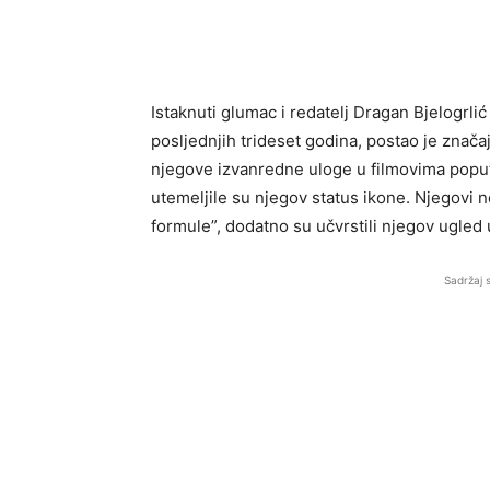
Istaknuti glumac i redatelj Dragan Bjelogr
posljednjih trideset godina, postao je znača
njegove izvanredne uloge u filmovima poput
utemeljile su njegov status ikone. Njegovi n
formule”, dodatno su učvrstili njegov ugled u
Sadržaj 