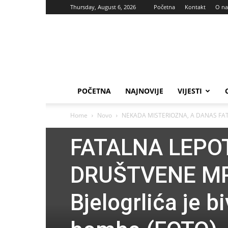
Thursday, August 6, 2026
Početna
Kontakt
O n
Vas
glas
POČETNA
NAJNOVIJE
VIJESTI
Novo
NEKADA MISTE
Home
Novo
NEKADA MISTERIOZNA, A DANAS FAT
FATALNA LEPO
DRUŠTVENE MR
Bjelogrlića je 