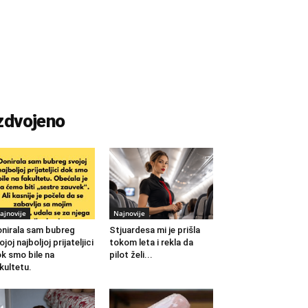
zdvojeno
ajnovije
Najnovije
nirala sam bubreg
Stjuardesa mi je prišla
ojoj najboljoj prijateljici
tokom leta i rekla da
k smo bile na
pilot želi...
kultetu.