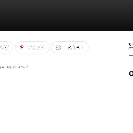
S
witter
Pinterest
WhatsApp
asi - Advertisement
O