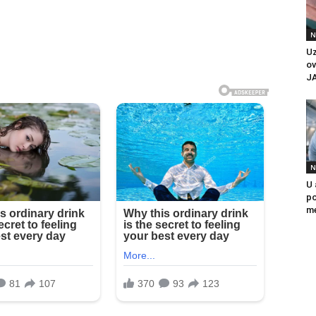
N
U
ov
J
N
U 
po
me