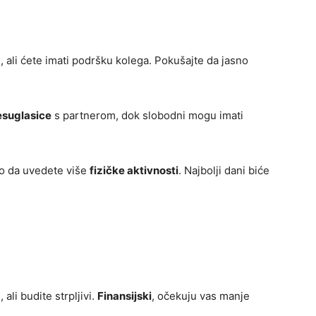
, ali ćete imati podršku kolega. Pokušajte da jasno
esuglasice
s partnerom, dok slobodni mogu imati
sno da uvedete više
fizičke aktivnosti
. Najbolji dani biće
ali budite strpljivi.
Finansijski
, očekuju vas manje