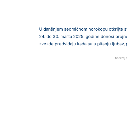
U danšnjem sedmičnom horokopu otkrijte st
24. do 30. marta 2025. godine donosi brojne
zvezde predviđaju kada su u pitanju ljubav, 
Sadržaj 