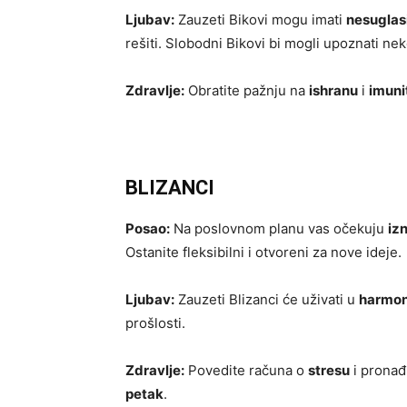
Ljubav:
Zauzeti Bikovi mogu imati
nesuglas
rešiti. Slobodni Bikovi bi mogli upoznati ne
Zdravlje:
Obratite pažnju na
ishranu
i
imuni
BLIZANCI
Posao:
Na poslovnom planu vas očekuju
iz
Ostanite fleksibilni i otvoreni za nove ideje.
Ljubav:
Zauzeti Blizanci će uživati u
harmoni
prošlosti.
Zdravlje:
Povedite računa o
stresu
i pronađi
petak
.