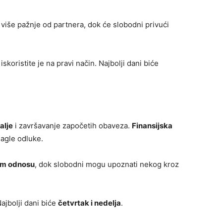
 više pažnje od partnera, dok će slobodni privući
skoristite je na pravi način. Najbolji dani biće
alje
i završavanje započetih obaveza.
Finansijska
nagle odluke.
om odnosu
, dok slobodni mogu upoznati nekog kroz
Najbolji dani biće
četvrtak i nedelja
.