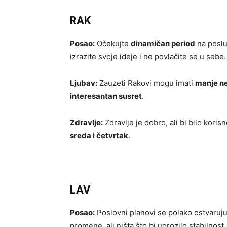
RAK
Posao:
Očekujte
dinamičan period
na poslu
izrazite svoje ideje i ne povlačite se u sebe.
Ljubav:
Zauzeti Rakovi mogu imati
manje n
interesantan susret
.
Zdravlje:
Zdravlje je dobro, ali bi bilo kori
sreda i četvrtak
.
LAV
Posao:
Poslovni planovi se polako ostvaruju, 
promene, ali ništa što bi ugrozilo stabilnost.