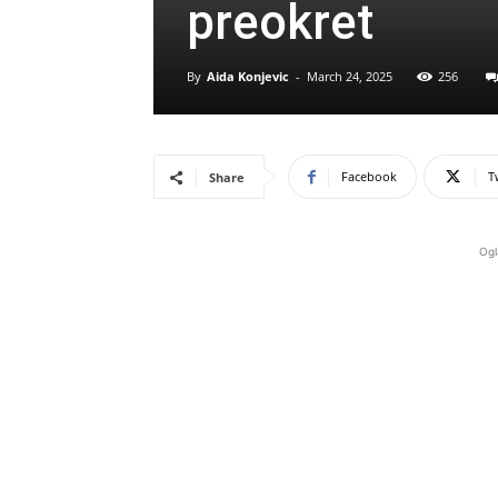
preokret
By
Aida Konjevic
-
March 24, 2025
256
Facebook
T
Share
Ogl