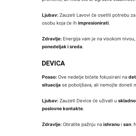
Ljubav:
Zauzeti Lavovi će osetiti potrebu za
osobu koja će ih
impresionirati
.
Zdravlje:
Energija vam je na visokom nivou, i
ponedeljak i sreda
.
DEVICA
Posao:
Ove nedelje bićete fokusirani na
det
situacija
se poboljšava, ali nemojte doneti 
Ljubav:
Zauzeti Device će uživati u
skladn
poslovne kontakte
.
Zdravlje:
Obratite pažnju na
ishranu
i
san
. 