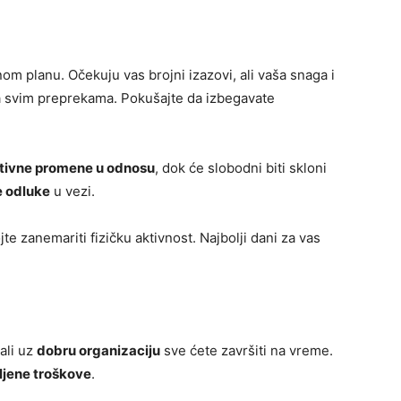
m planu. Očekuju vas brojni izazovi, ali vaša snaga i
 svim preprekama. Pokušajte da izbegavate
tivne promene u odnosu
, dok će slobodni biti skloni
e odluke
u vezi.
jte zanemariti fizičku aktivnost. Najbolji dani za vas
ali uz
dobru organizaciju
sve ćete završiti na vreme.
ljene troškove
.