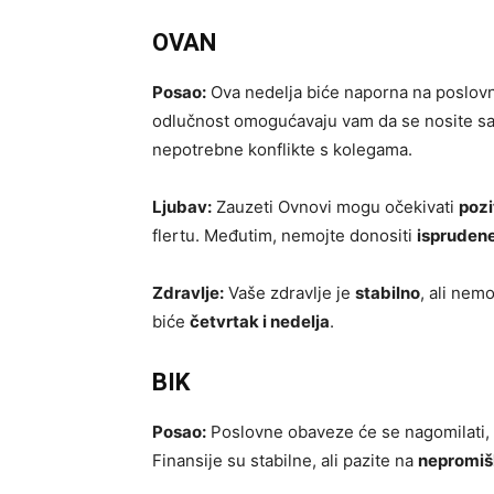
OVAN
Posao:
Ova nedelja biće naporna na poslovno
odlučnost omogućavaju vam da se nosite sa
nepotrebne konflikte s kolegama.
Ljubav:
Zauzeti Ovnovi mogu očekivati
pozi
flertu. Međutim, nemojte donositi
ispruden
Zdravlje:
Vaše zdravlje je
stabilno
, ali nemo
biće
četvrtak i nedelja
.
BIK
Posao:
Poslovne obaveze će se nagomilati, 
Finansije su stabilne, ali pazite na
nepromiš