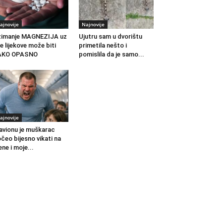
ajnovije
Najnovije
zimanje MAGNEZIJA uz
Ujutru sam u dvorištu
e lijekove može biti
primetila nešto i
AKO OPASNO
pomislila da je samo...
ajnovije
avionu je muškarac
čeo bijesno vikati na
ne i moje...