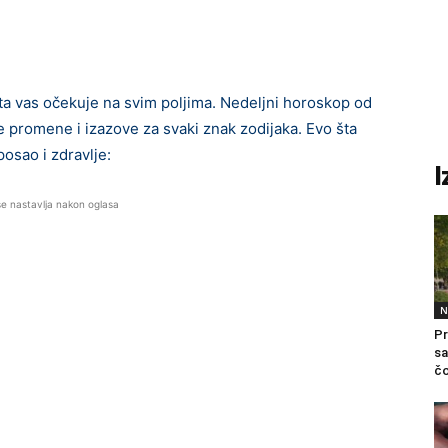
a vas očekuje na svim poljima. Nedeljni horoskop od
 promene i izazove za svaki znak zodijaka. Evo šta
posao i zdravlje:
I
se nastavlja nakon oglasa
N
Pr
sa
čo