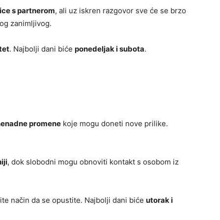
ice s partnerom
, ali uz iskren razgovor sve će se brzo
kog zanimljivog.
tet
. Najbolji dani biće
ponedeljak i subota
.
nenadne promene
koje mogu doneti nove prilike.
ji
, dok slobodni mogu obnoviti kontakt s osobom iz
te način da se opustite. Najbolji dani biće
utorak i