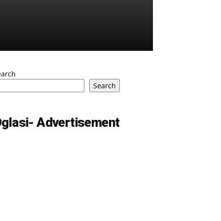
earch
Search
glasi- Advertisement