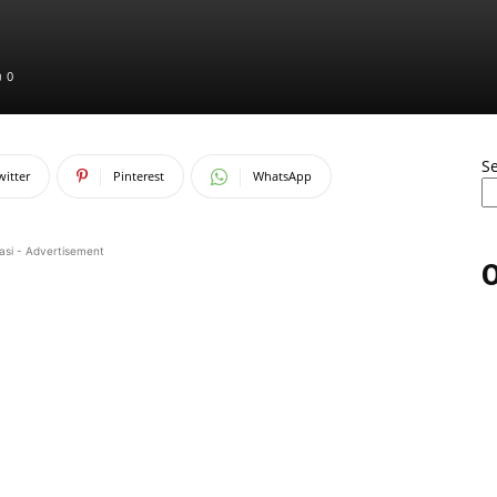
0
S
witter
Pinterest
WhatsApp
asi - Advertisement
O