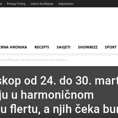
ma
Privacy Policy
Uslovi korištenja
Impressum
CRNA HRONIKA
RECEPTI
SAVJETI
SHOWBIZZ
SPORT
arta: Blizanci uživaju u harmoničnom odnosu,...
skop od 24. do 30. mar
aju u harmoničnom
 flertu, a njih čeka bu