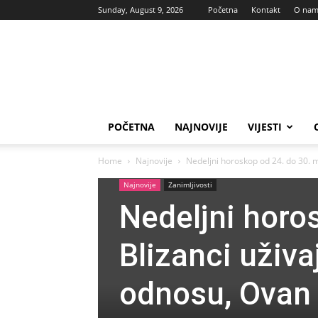
Sunday, August 9, 2026
Početna
Kontakt
O na
Vas
glas
POČETNA
NAJNOVIJE
VIJESTI
Home
Najnovije
Nedeljni horoskop od 24. do 30. m
Najnovije
Zanimljivosti
Nedeljni horo
Blizanci uživ
odnosu, Ovan u