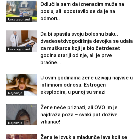
Odlučila sam da iznenadim muža na
poslu, ali ispostavilo se da je na
odmoru.
Uncategorized
Da bi spasila svoju bolesnu baku,
dvadesetdvogodišnja devojka se udala
za muškarca koji je bio četrdeset
Uncategorized
godina stariji od nje, ali je prve
bračne...
U ovim godinama žene uživaju najviše u
intimnom odnosu: Estrogen
eksplodira, u punoj su snazi
Najnovije
Žene neće priznati, ali OVO im je
najdraža poza – svaki put dožive
vrhunac!
Najnovije
Žena je izvukla mladunče lava koji se