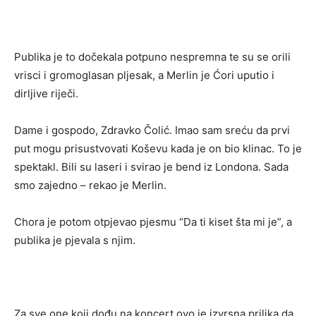
Publika je to dočekala potpuno nespremna te su se orili
vrisci i gromoglasan pljesak, a Merlin je Ćori uputio i
dirljive riječi.
Dame i gospodo, Zdravko Čolić. Imao sam sreću da prvi
put mogu prisustvovati Koševu kada je on bio klinac. To je
spektakl. Bili su laseri i svirao je bend iz Londona. Sada
smo zajedno – rekao je Merlin.
Chora je potom otpjevao pjesmu “Da ti kiset šta mi je”, a
publika je pjevala s njim.
Za sve one koji dođu na koncert ovo je izvrsna prilika da