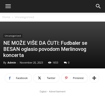
Home
Uncategorized
Uncategorized
NE MOŽE VIŠE DA ĆUTI: Fudbaler se
BESAN oglasio povodom Merlinovog
koncerta
By
Admin
-
November 20, 2023
1653
0
Facebook
Twitter
Pinterest
Oglasi - Advertisement