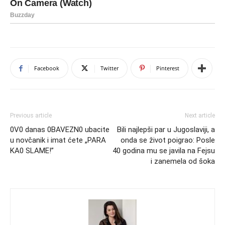
Facebook
Twitter
Pinterest
Previous article
Next article
0V0 danas 0BAVEZN0 ubacite
Bili najlepši par u Jugoslaviji, a
u novčanik i imat ćete „PARA
onda se život poigrao: Posle
KA0 SLAME!”
40 godina mu se javila na Fejsu
i zanemela od šoka