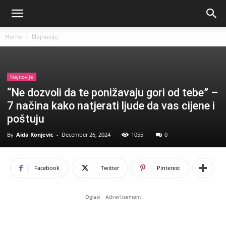
Home
Najnovije
Najnovije
“Ne dozvoli da te ponižavaju gori od tebe” –
7 načina kako natjerati ljude da vas cijene i
poštuju
By
Aida Konjevic
-
December 26, 2024
1055
0
Facebook
Twitter
Pinterest
Oglasi - Advertisement