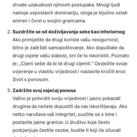
shvate uzaludnost njihovih postupaka. Mnogi ljudi
nastoje uspostaviti dominaciju, stoga je ključno ostati
smiren i čvrst u svojim granicama.
Suzdržite se od doživljavanja sebe kao inferiornog
Ako primijetite da drugi koriste vašu nesigurnost,
bitno je zadržati samopoštovanje. Ako dopuštate da
drugi osjete vašu slabost, oni će to iskoristiti. Poznato
je: „Cijeni sebe da bi te drugi cijenili.“ Osvježite svoje
uvjerenje u vlastitu vrijednost i nastavite kročiti kroz
život s ponosom.
Zadržite svoj osjećaj ponosa
Važno je potvrditi svoju vrijednost i jasno pokazati
drugima da nećete dopustiti da vas iskorištavaju. Ako
netko narušava vaš integritet, suočite se s time i
postavite jasne granice. U društvu koje često
podcjenjuje čestite osobe, budite ti koji će očuvati