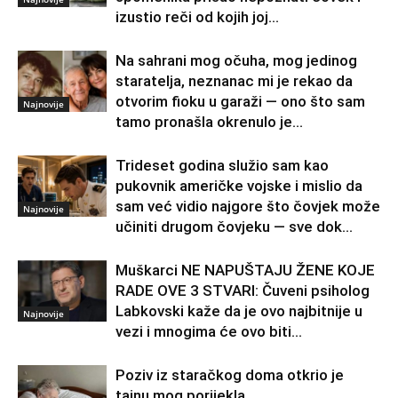
izustio reči od kojih joj...
Na sahrani mog očuha, mog jedinog
staratelja, neznanac mi je rekao da
otvorim fioku u garaži — ono što sam
Najnovije
tamo pronašla okrenulo je...
Trideset godina služio sam kao
pukovnik američke vojske i mislio da
sam već vidio najgore što čovjek može
Najnovije
učiniti drugom čovjeku — sve dok...
Muškarci NE NAPUŠTAJU ŽENE KOJE
RADE OVE 3 STVARI: Čuveni psiholog
Labkovski kaže da je ovo najbitnije u
Najnovije
vezi i mnogima će ovo biti...
Poziv iz staračkog doma otkrio je
tajnu mog porijekla