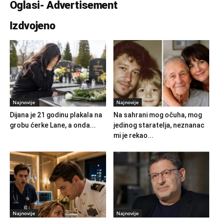
Oglasi- Advertisement
Izdvojeno
Najnovije
Najnovije
Dijana je 21 godinu plakala na
Na sahrani mog očuha, mog
grobu ćerke Lane, a onda...
jedinog staratelja, neznanac
mi je rekao...
Najnovije
Najnovije