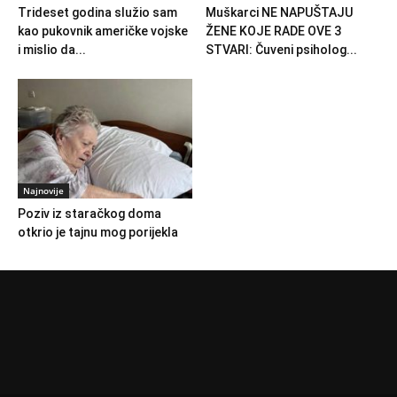
Trideset godina služio sam
Muškarci NE NAPUŠTAJU
kao pukovnik američke vojske
ŽENE KOJE RADE OVE 3
i mislio da...
STVARI: Čuveni psiholog...
Najnovije
Poziv iz staračkog doma
otkrio je tajnu mog porijekla