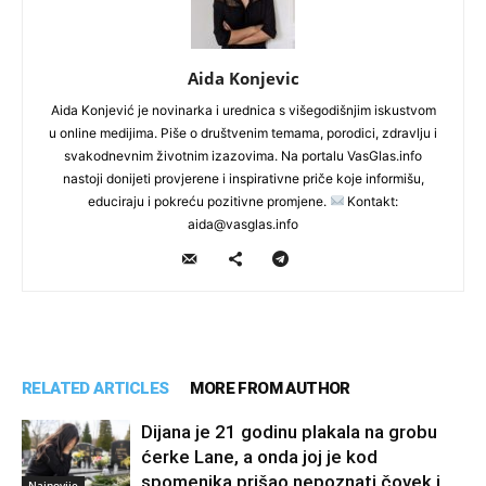
Aida Konjevic
Aida Konjević je novinarka i urednica s višegodišnjim iskustvom
u online medijima. Piše o društvenim temama, porodici, zdravlju i
svakodnevnim životnim izazovima. Na portalu VasGlas.info
nastoji donijeti provjerene i inspirativne priče koje informišu,
educiraju i pokreću pozitivne promjene.
Kontakt:
aida@vasglas.info
RELATED ARTICLES
MORE FROM AUTHOR
Dijana je 21 godinu plakala na grobu
ćerke Lane, a onda joj je kod
spomenika prišao nepoznati čovek i
Najnovije