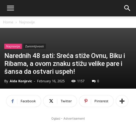
Home
Najnovije
Najnovije
Zanimljivosti
Narednih 48 sati: Sreća stiže Ovnu, Biku i
Ribama, a ovom znaku stižu velike pare i
šansa da ostvari uspeh!
By
Aida Konjevic
-
February 16, 2025
1157
0
Facebook
Twitter
Pinterest
Oglasi - Advertisement