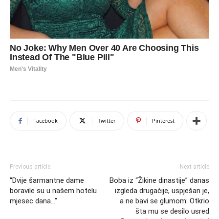
Facebook
Twitter
Pinterest
Previous article
Next article
“Dvije šarmantne dame
Boba iz “Žikine dinastije” danas
boravile su u našem hotelu
izgleda drugačije, uspješan je,
mjesec dana…”
a ne bavi se glumom: Otkrio
šta mu se desilo usred