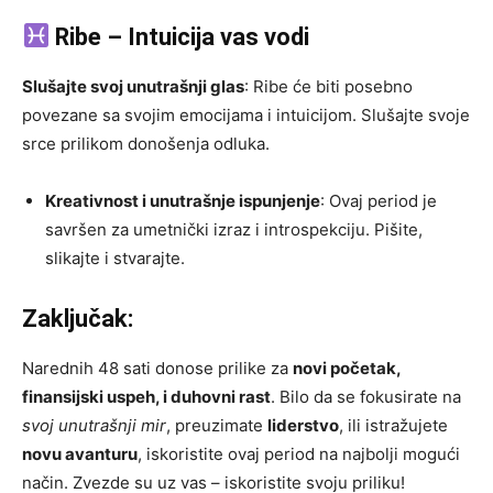
Ribe – Intuicija vas vodi
Slušajte svoj unutrašnji glas
: Ribe će biti posebno
povezane sa svojim emocijama i intuicijom. Slušajte svoje
srce prilikom donošenja odluka.
Kreativnost i unutrašnje ispunjenje
: Ovaj period je
savršen za umetnički izraz i introspekciju. Pišite,
slikajte i stvarajte.
Zaključak:
Narednih 48 sati donose prilike za
novi početak,
finansijski uspeh, i duhovni rast
. Bilo da se fokusirate na
svoj unutrašnji mir
, preuzimate
liderstvo
, ili istražujete
novu avanturu
, iskoristite ovaj period na najbolji mogući
način. Zvezde su uz vas – iskoristite svoju priliku!