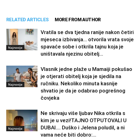
RELATED ARTICLES
MORE FROM AUTHOR
Vratila se dva tjedna ranije nakon četiri
mjeseca izbivanja… otvorila vrata svoje
spavaće sobe i otkrila tajnu koja je
Najnovije
uništavala njezinu obitelj…
Vlasnik jedne plaže u Mamaiji pokušao
je otjerati obitelj koja je sjedila na
ručniku. Nekoliko minuta kasnije
Najnovije
shvatio je da je odabrao pogrešnog
čovjeka
Ne skrivaju više ljubav Nika otkrila s
kim je u vezi!TAJNO OTPUTOVALI U
DUBAI…. Duško i Jelena poludil, a ni
Najnovije
vama neće biti dobro:...