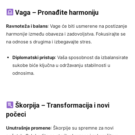
Vaga – Pronađite harmoniju
Ravnoteža i balans
: Vage će biti usmerene na postizanje
harmonije
između obaveza i zadovoljstva. Fokusirajte se
na odnose s drugima i izbegavajte stres.
Diplomatski pristup
: Vaša sposobnost da izbalansirate
sukobe biće ključna u održavanju stabilnosti u
odnosima.
Škorpija – Transformacija i novi
počeci
Unutrašnje promene
: Škorpije su spremne za novi