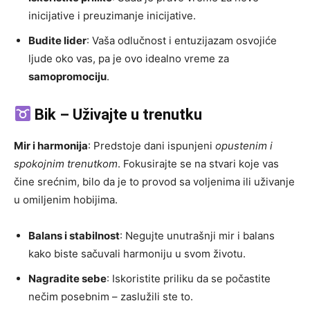
inicijative i preuzimanje inicijative.
Budite lider
: Vaša odlučnost i entuzijazam osvojiće
ljude oko vas, pa je ovo idealno vreme za
samopromociju
.
Bik – Uživajte u trenutku
Mir i harmonija
: Predstoje dani ispunjeni
opustenim i
spokojnim trenutkom
. Fokusirajte se na stvari koje vas
čine srećnim, bilo da je to provod sa voljenima ili uživanje
u omiljenim hobijima.
Balans i stabilnost
: Negujte unutrašnji mir i balans
kako biste sačuvali harmoniju u svom životu.
Nagradite sebe
: Iskoristite priliku da se počastite
nečim posebnim – zaslužili ste to.