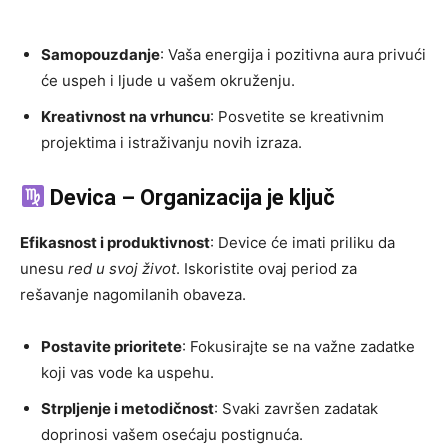
Samopouzdanje
: Vaša energija i pozitivna aura privući
će uspeh i ljude u vašem okruženju.
Kreativnost na vrhuncu
: Posvetite se kreativnim
projektima i istraživanju novih izraza.
Devica – Organizacija je ključ
Efikasnost i produktivnost
: Device će imati priliku da
unesu
red u svoj život
. Iskoristite ovaj period za
rešavanje nagomilanih obaveza.
Postavite prioritete
: Fokusirajte se na važne zadatke
koji vas vode ka uspehu.
Strpljenje i metodičnost
: Svaki završen zadatak
doprinosi vašem osećaju postignuća.