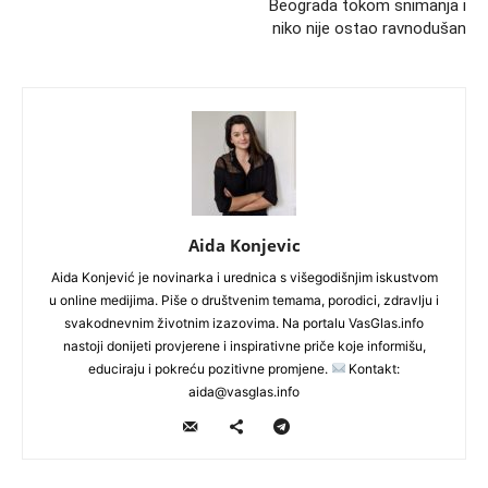
Beograda tokom snimanja i
niko nije ostao ravnodušan
Aida Konjevic
Aida Konjević je novinarka i urednica s višegodišnjim iskustvom
u online medijima. Piše o društvenim temama, porodici, zdravlju i
svakodnevnim životnim izazovima. Na portalu VasGlas.info
nastoji donijeti provjerene i inspirativne priče koje informišu,
educiraju i pokreću pozitivne promjene.
Kontakt:
aida@vasglas.info