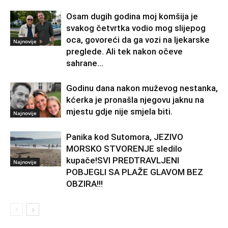
Osam dugih godina moj komšija je
svakog četvrtka vodio mog slijepog
oca, govoreći da ga vozi na ljekarske
Najnovije
preglede. Ali tek nakon očeve
sahrane...
Godinu dana nakon muževog nestanka,
kćerka je pronašla njegovu jaknu na
mjestu gdje nije smjela biti.
Najnovije
Panika kod Sutomora, JEZIVO
MORSKO STVORENJE sledilo
kupače!SVI PREDTRAVLJENI
Najnovije
POBJEGLI SA PLAŽE GLAVOM BEZ
OBZIRA!!!