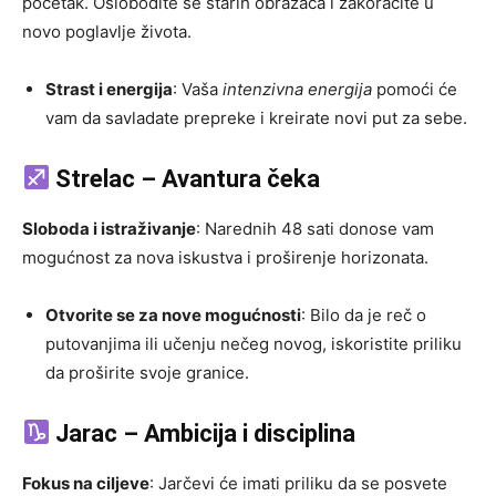
početak. Oslobodite se starih obrazaca i zakoračite u
novo poglavlje života.
Strast i energija
: Vaša
intenzivna energija
pomoći će
vam da savladate prepreke i kreirate novi put za sebe.
Strelac – Avantura čeka
Sloboda i istraživanje
: Narednih 48 sati donose vam
mogućnost za nova iskustva i proširenje horizonata.
Otvorite se za nove mogućnosti
: Bilo da je reč o
putovanjima ili učenju nečeg novog, iskoristite priliku
da proširite svoje granice.
Jarac – Ambicija i disciplina
Fokus na ciljeve
: Jarčevi će imati priliku da se posvete