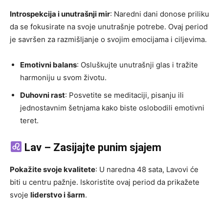
Introspekcija i unutrašnji mir
: Naredni dani donose priliku
da se fokusirate na svoje unutrašnje potrebe. Ovaj period
je savršen za razmišljanje o svojim emocijama i ciljevima.
Emotivni balans
: Osluškujte unutrašnji glas i tražite
harmoniju u svom životu.
Duhovni rast
: Posvetite se meditaciji, pisanju ili
jednostavnim šetnjama kako biste oslobodili emotivni
teret.
Lav – Zasijajte punim sjajem
Pokažite svoje kvalitete
: U naredna 48 sata, Lavovi će
biti u centru pažnje. Iskoristite ovaj period da prikažete
svoje
liderstvo i šarm
.