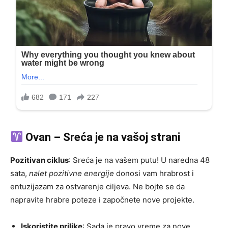
Ovan – Sreća je na vašoj strani
Pozitivan ciklus
: Sreća je na vašem putu! U naredna 48
sata,
nalet pozitivne energije
donosi vam hrabrost i
entuzijazam za ostvarenje ciljeva. Ne bojte se da
napravite hrabre poteze i započnete nove projekte.
Iskoristite prilike
: Sada je pravo vreme za nove