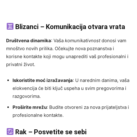
Blizanci – Komunikacija otvara vrata
Društvena dinamika
: Vaša
komunikativnost
donosi vam
mnoštvo novih prilika. Očekujte nova poznanstva i
korisne kontakte koji mogu unaprediti vaš profesionalni i
privatni život.
Iskoristite moć izražavanja
: U narednim danima, vaša
elokvencija će biti ključ uspeha u svim pregovorima i
razgovorima.
Proširite mrežu
: Budite otvoreni za nova prijateljstva i
profesionalne kontakte.
Rak – Posvetite se sebi