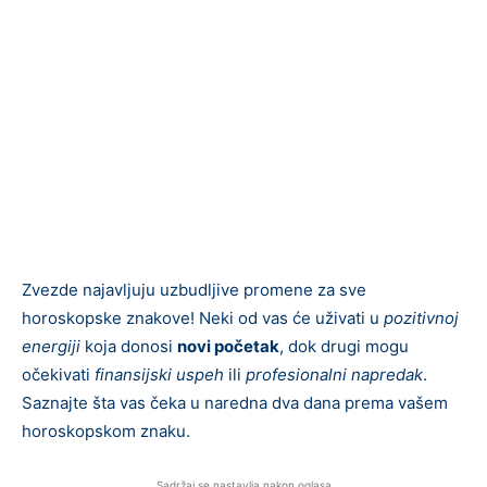
Zvezde najavljuju uzbudljive promene za sve
horoskopske znakove! Neki od vas će uživati u
pozitivnoj
energiji
koja donosi
novi početak
, dok drugi mogu
očekivati
finansijski uspeh
ili
profesionalni napredak
.
Saznajte šta vas čeka u naredna dva dana prema vašem
horoskopskom znaku.
Sadržaj se nastavlja nakon oglasa