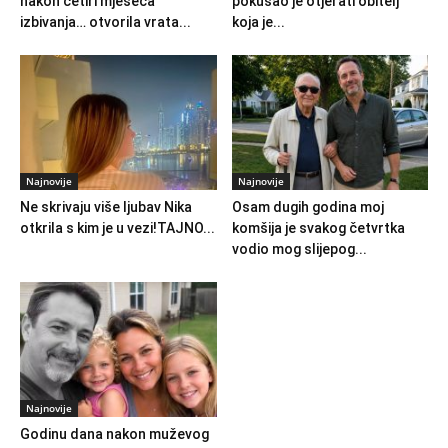
nakon četiri mjeseca
pokušao je otjerati obitelj
izbivanja… otvorila vrata...
koja je...
Najnovije
Najnovije
Ne skrivaju više ljubav Nika
Osam dugih godina moj
otkrila s kim je u vezi!TAJNO...
komšija je svakog četvrtka
vodio mog slijepog...
Najnovije
Godinu dana nakon muževog