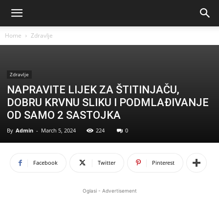
Home
Zdravlje
Zdravlje
NAPRAVITE LIJEK ZA ŠTITINJAČU,
DOBRU KRVNU SLIKU I PODMLAĐIVANJE
OD SAMO 2 SASTOJKA
By
Admin
-
March 5, 2024
224
0
Facebook
Twitter
Pinterest
Oglasi - Advertisement