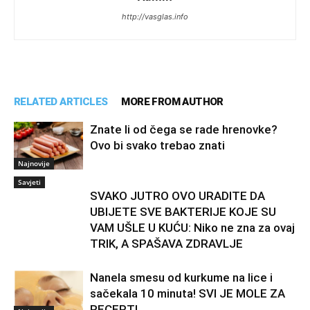
http://vasglas.info
RELATED ARTICLES
MORE FROM AUTHOR
Znate li od čega se rade hrenovke?
Ovo bi svako trebao znati
Najnovije
Savjeti
SVAKO JUTRO OVO URADITE DA
UBIJETE SVE BAKTERIJE KOJE SU
VAM UŠLE U KUĆU: Niko ne zna za ovaj
TRIK, A SPAŠAVA ZDRAVLJE
Nanela smesu od kurkume na lice i
sačekala 10 minuta! SVI JE MOLE ZA
RECEPT!