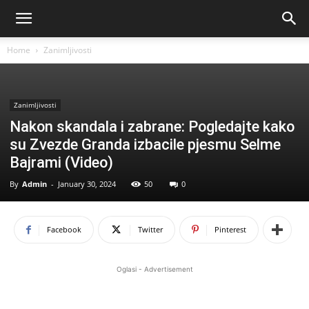
Home
Zanimljivosti
Zanimljivosti
Nakon skandala i zabrane: Pogledajte kako
su Zvezde Granda izbacile pjesmu Selme
Bajrami (Video)
By
Admin
-
January 30, 2024
50
0
Facebook
Twitter
Pinterest
Oglasi - Advertisement