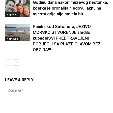
Godinu dana nakon muževog nestanka,
kćerka je pronašla njegovu jaknu na
mjestu gdje nije smjela biti.
Najnovije
Panika kod Sutomora, JEZIVO
MORSKO STVORENJE sledilo
kupače!SVI PREDTRAVLJENI
Najnovije
POBJEGLI SA PLAŽE GLAVOM BEZ
OBZIRA!!!
LEAVE A REPLY