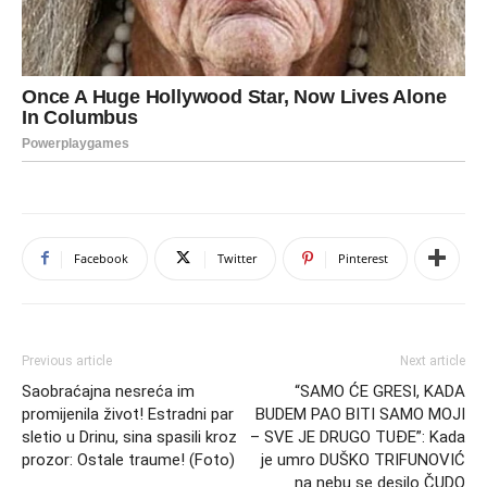
Facebook
Twitter
Pinterest
Previous article
Next article
Saobraćajna nesreća im
“SAMO ĆE GRESI, KADA
promijenila život! Estradni par
BUDEM PAO BITI SAMO MOJI
sletio u Drinu, sina spasili kroz
– SVE JE DRUGO TUĐE”: Kada
prozor: Ostale traume! (Foto)
je umro DUŠKO TRIFUNOVIĆ
na nebu se desilo ČUDO