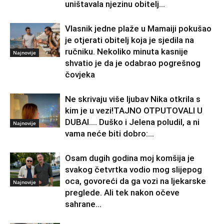
uništavala njezinu obitelj…
Vlasnik jedne plaže u Mamaiji pokušao
je otjerati obitelj koja je sjedila na
ručniku. Nekoliko minuta kasnije
Najnovije
shvatio je da je odabrao pogrešnog
čovjeka
Ne skrivaju više ljubav Nika otkrila s
kim je u vezi!TAJNO OTPUTOVALI U
DUBAI…. Duško i Jelena poludil, a ni
Najnovije
vama neće biti dobro:...
Osam dugih godina moj komšija je
svakog četvrtka vodio mog slijepog
oca, govoreći da ga vozi na ljekarske
Najnovije
preglede. Ali tek nakon očeve
sahrane...