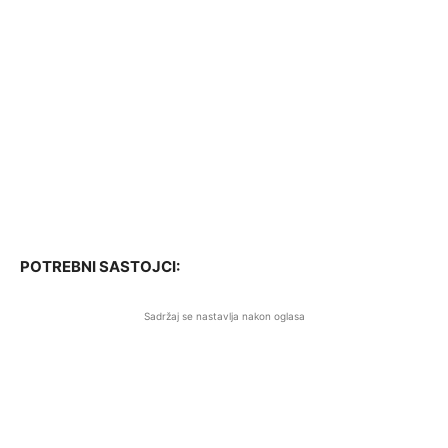
POTREBNI SASTOJCI:
Sadržaj se nastavlja nakon oglasa