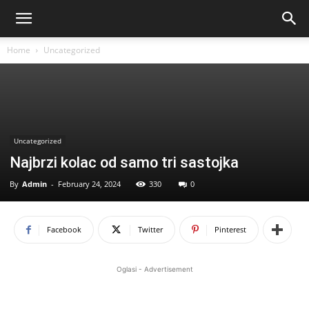
Home
Uncategorized
Uncategorized
Najbrzi kolac od samo tri sastojka
By
Admin
-
February 24, 2024
330
0
Facebook
Twitter
Pinterest
Oglasi - Advertisement