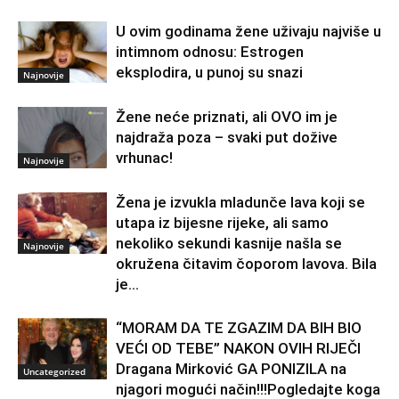
U ovim godinama žene uživaju najviše u
intimnom odnosu: Estrogen
eksplodira, u punoj su snazi
Najnovije
Žene neće priznati, ali OVO im je
najdraža poza – svaki put dožive
vrhunac!
Najnovije
Žena je izvukla mladunče lava koji se
utapa iz bijesne rijeke, ali samo
nekoliko sekundi kasnije našla se
Najnovije
okružena čitavim čoporom lavova. Bila
je...
“MORAM DA TE ZGAZIM DA BIH BIO
VEĆI OD TEBE” NAKON OVIH RIJEČI
Dragana Mirković GA PONIZILA na
Uncategorized
njagori mogući način!!!Pogledajte koga