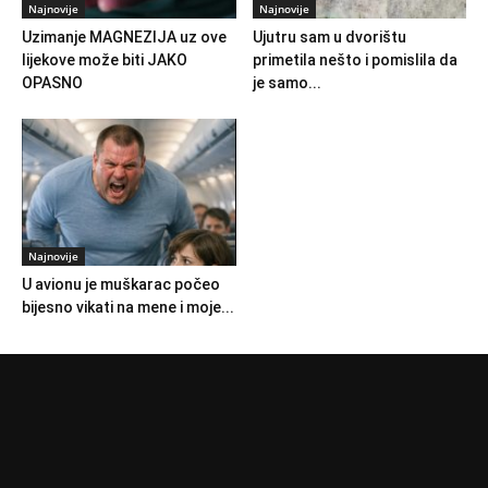
Najnovije
Najnovije
Uzimanje MAGNEZIJA uz ove
Ujutru sam u dvorištu
lijekove može biti JAKO
primetila nešto i pomislila da
OPASNO
je samo...
Najnovije
U avionu je muškarac počeo
bijesno vikati na mene i moje...