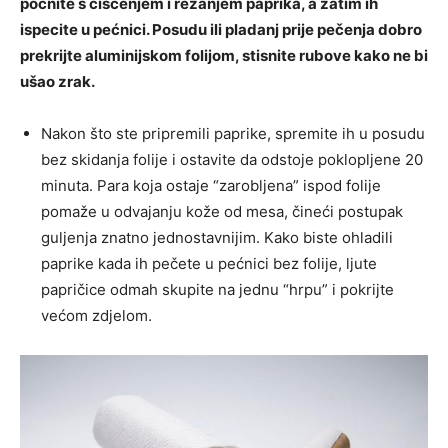
počnite s čišćenjem i rezanjem paprika, a zatim ih
ispecite u pećnici. Posudu ili pladanj prije pečenja dobro
prekrijte aluminijskom folijom, stisnite rubove kako ne bi
ušao zrak.
Nakon što ste pripremili paprike, spremite ih u posudu
bez skidanja folije i ostavite da odstoje poklopljene 20
minuta. Para koja ostaje “zarobljena” ispod folije
pomaže u odvajanju kože od mesa, čineći postupak
guljenja znatno jednostavnijim. Kako biste ohladili
paprike kada ih pečete u pećnici bez folije, ljute
papričice odmah skupite na jednu “hrpu” i pokrijte
većom zdjelom.