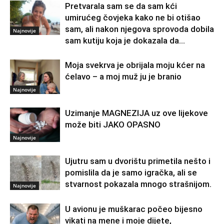
Pretvarala sam se da sam kći
umirućeg čovjeka kako ne bi otišao
sam, ali nakon njegova sprovoda dobila
Najnovije
sam kutiju koja je dokazala da...
Moja svekrva je obrijala moju kćer na
ćelavo – a moj muž ju je branio
Najnovije
Uzimanje MAGNEZIJA uz ove lijekove
može biti JAKO OPASNO
Najnovije
Ujutru sam u dvorištu primetila nešto i
pomislila da je samo igračka, ali se
stvarnost pokazala mnogo strašnijom.
Najnovije
U avionu je muškarac počeo bijesno
vikati na mene i moje dijete,