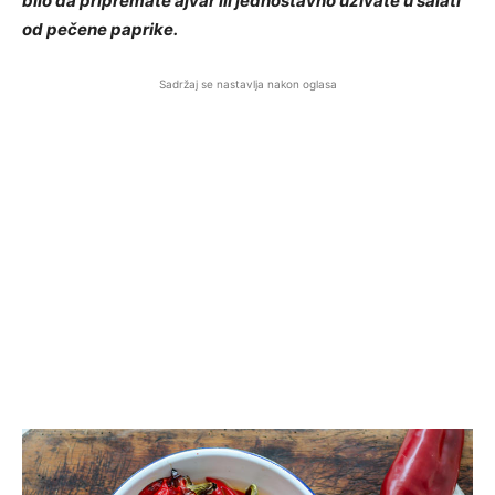
bilo da pripremate ajvar ili jednostavno uživate u salati
od pečene paprike.
Sadržaj se nastavlja nakon oglasa