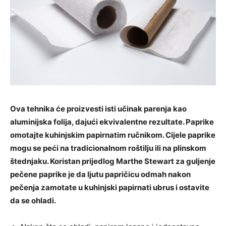
Ova tehnika će proizvesti isti učinak parenja kao
aluminijska folija, dajući ekvivalentne rezultate. Paprike
omotajte kuhinjskim papirnatim ručnikom. Cijele paprike
mogu se peći na tradicionalnom roštilju ili na plinskom
štednjaku. Koristan prijedlog Marthe Stewart za guljenje
pečene paprike je da ljutu papričicu odmah nakon
pečenja zamotate u kuhinjski papirnati ubrus i ostavite
da se ohladi.