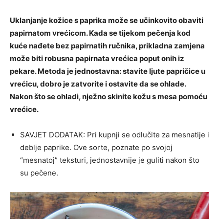
Uklanjanje kožice s paprika može se učinkovito obaviti
papirnatom vrećicom. Kada se tijekom pečenja kod
kuće nađete bez papirnatih ručnika, prikladna zamjena
može biti robusna papirnata vrećica poput onih iz
pekare. Metoda je jednostavna: stavite ljute papričice u
vrećicu, dobro je zatvorite i ostavite da se ohlade.
Nakon što se ohladi, nježno skinite kožu s mesa pomoću
vrećice.
SAVJET DODATAK: Pri kupnji se odlučite za mesnatije i
deblje paprike. Ove sorte, poznate po svojoj
“mesnatoj” teksturi, jednostavnije je guliti nakon što
su pečene.