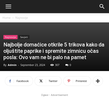
Home
Najnovije
Najnovije
Savjeti
Najbolje domaćice otkrile 5 trikova kako da
oljuštite paprike i spremite zimnicu očas
posla: Ovo vam ne bi palo na pamet
By
Admin
-
September 23, 2024
307
0
Facebook
Twitter
Pinterest
Oglasi - Advertisement