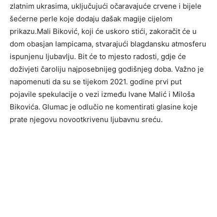
zlatnim ukrasima, uključujući očaravajuće crvene i bijele
šećerne perle koje dodaju dašak magije cijelom
prikazu.Mali Biković, koji će uskoro stići, zakoračit će u
dom obasjan lampicama, stvarajući blagdansku atmosferu
ispunjenu ljubavlju. Bit će to mjesto radosti, gdje će
doživjeti čaroliju najposebnijeg godišnjeg doba. Važno je
napomenuti da su se tijekom 2021. godine prvi put
pojavile spekulacije o vezi između Ivane Malić i Miloša
Bikovića. Glumac je odlučio ne komentirati glasine koje
prate njegovu novootkrivenu ljubavnu sreću.