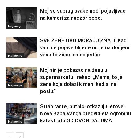
Moj se suprug svake noći pojavljivao
na kameri za nadzor bebe.
Najnovije
SVE ŽENE OVO MORAJU ZNATI: Kad
vam se pojave blijede mrlje na donjem
vešu to znači samo jedno
Najnovije
Moj sin je pokazao na ženu u
supermarketu i rekao: „Mama, to je
žena koja dolazi k meni kad si na
Najnovije
poslu.“
Strah raste, putnici otkazuju letove:
Nova Baba Vanga predvidjela ogromnu
katastrofu OD OVOG DATUMA
Najnovije