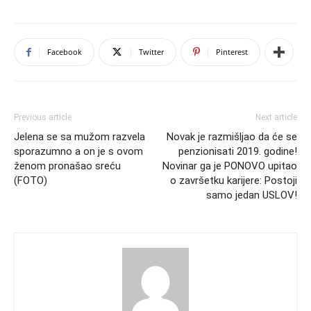
Facebook
Twitter
Pinterest
Previous article
Next article
Jelena se sa mužom razvela
Novak je razmišljao da će se
sporazumno a on je s ovom
penzionisati 2019. godine!
ženom pronašao sreću
Novinar ga je PONOVO upitao
(FOTO)
o završetku karijere: Postoji
samo jedan USLOV!