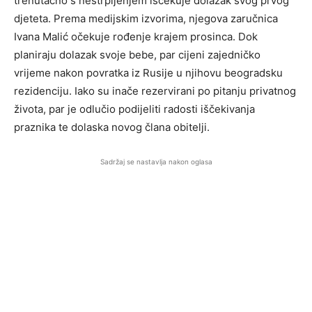
trenutačno s nestrpljenjem iščekuje dolazak svog prvog
djeteta. Prema medijskim izvorima, njegova zaručnica
Ivana Malić očekuje rođenje krajem prosinca. Dok
planiraju dolazak svoje bebe, par cijeni zajedničko
vrijeme nakon povratka iz Rusije u njihovu beogradsku
rezidenciju. Iako su inače rezervirani po pitanju privatnog
života, par je odlučio podijeliti radosti iščekivanja
praznika te dolaska novog člana obitelji.
Sadržaj se nastavlja nakon oglasa