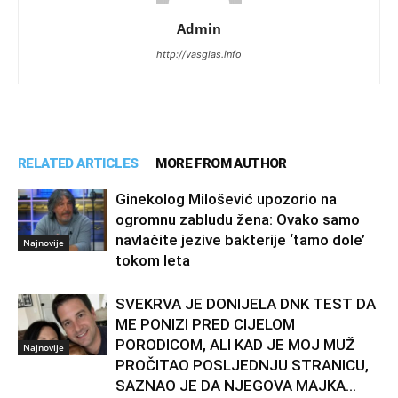
Admin
http://vasglas.info
RELATED ARTICLES
MORE FROM AUTHOR
Ginekolog Milošević upozorio na
ogromnu zabludu žena: Ovako samo
navlačite jezive bakterije ‘tamo dole’
Najnovije
tokom leta
SVEKRVA JE DONIJELA DNK TEST DA
ME PONIZI PRED CIJELOM
PORODICOM, ALI KAD JE MOJ MUŽ
Najnovije
PROČITAO POSLJEDNJU STRANICU,
SAZNAO JE DA NJEGOVA MAJKA...