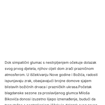
Dok simpatični glumac s nestrpljenjem očekuje dolazak
svog prvog djeteta, njihov cijeli dom zrači prazničnom
atmosferom. U iščekivanju Nove godine i Božića, radosti
ispunjavaju zrak, obasjavajući brojne domove sjajem
blistavih božićnih drvaca i prazničkih ukrasa.Početak
blagdanske sezone za proslavljenog glumca Miloša
Bikovića donosi izuzetno lijepo iznenađenje, budući da