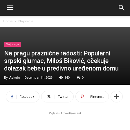
Home
Najnovije
Najnovije
Na pragu praznične radosti: Popularni
srpski glumac, Miloš Biković, očekuje
dolazak bebe u predivno uređenom domu
By
Admin
-
December 11, 2023
140
0
Facebook
Twitter
Pinterest
Oglasi - Advertisement