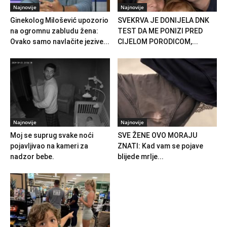
Najnovije
Najnovije
Ginekolog Milošević upozorio
SVEKRVA JE DONIJELA DNK
na ogromnu zabludu žena:
TEST DA ME PONIZI PRED
Ovako samo navlačite jezive...
CIJELOM PORODICOM,...
Najnovije
Najnovije
Moj se suprug svake noći
SVE ŽENE OVO MORAJU
pojavljivao na kameri za
ZNATI: Kad vam se pojave
nadzor bebe.
blijede mrlje...